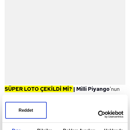
SÜPER LOTO ÇEKİLDİ Mİ?
|
Milli Piyango
'nun
düzenlediği Süper Loto'nun çekilişi 30 Mart Pazar
akşamı gerçekleştirildi. Şans oyunları sevenler 'Süper
Reddet
Loto çekildi mi? 30 Mart Pazar çekiliş sonuçları'
araması yapıyor. Süper Loto çekilişleri salı,