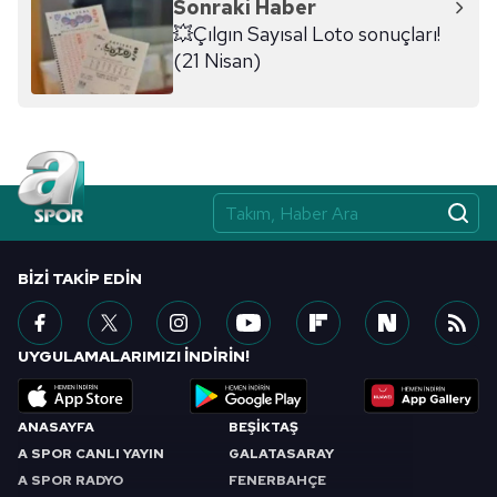
Sonraki Haber
ilgili mevzuata uygun olarak kullanılan çerezlerle ilgili bilgi
💥Çılgın Sayısal Loto sonuçları!
almak için lütfen
tıklayınız
.
(21 Nisan)
BIZI TAKIP EDIN
UYGULAMALARIMIZI İNDİRİN!
ANASAYFA
BEŞİKTAŞ
A SPOR CANLI YAYIN
GALATASARAY
A SPOR RADYO
FENERBAHÇE