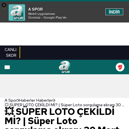
×
A SPOR
İNDİR
Mobil uygulaması
Ücretsiz - Google Play'de
CANLI
SKOR
A Spor
Haberler Haberleri
💥 SÜPER LOTO ÇEKİLDİ Mİ? | Süper Loto sorgulama ekranı 30 Mart Pazar 2025
💥 SÜPER LOTO ÇEKİLDİ
Mİ? | Süper Loto