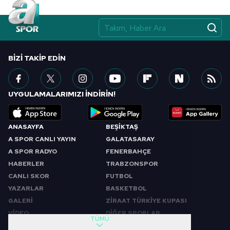
BIZI TAKIP EDIN
UYGULAMALARIMIZI İNDİRİN!
ANASAYFA
BEŞİKTAŞ
A SPOR CANLI YAYIN
GALATASARAY
A SPOR RADYO
FENERBAHÇE
HABERLER
TRABZONSPOR
CANLI SKOR
FUTBOL
YAZARLAR
BASKETBOL
GALERİ
ZİRAAT TÜRKİYE KUPASI
VİDEO
DİĞER SPORLAR
TÜMÜ