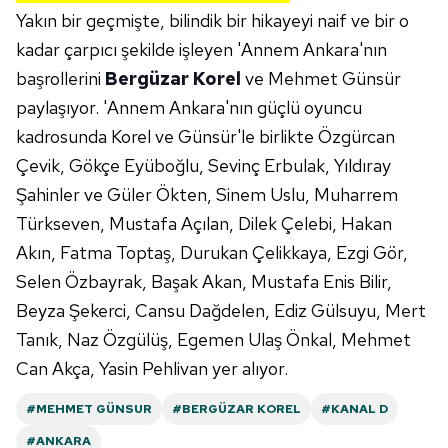
Yakın bir geçmişte, bilindik bir hikayeyi naif ve bir o
kadar çarpıcı şekilde işleyen 'Annem Ankara'nın
başrollerini
Bergüzar Korel
ve Mehmet Günsür
paylaşıyor. 'Annem Ankara'nın güçlü oyuncu
kadrosunda Korel ve Günsür'le birlikte Özgürcan
Çevik, Gökçe Eyüboğlu, Sevinç Erbulak, Yıldıray
Şahinler ve Güler Ökten, Sinem Uslu, Muharrem
Türkseven, Mustafa Açılan, Dilek Çelebi, Hakan
Akın, Fatma Toptaş, Durukan Çelikkaya, Ezgi Gör,
Selen Özbayrak, Başak Akan, Mustafa Enis Bilir,
Beyza Şekerci, Cansu Dağdelen, Ediz Gülsuyu, Mert
Tanık, Naz Özgülüş, Egemen Ulaş Önkal, Mehmet
Can Akça, Yasin Pehlivan yer alıyor.
#MEHMET GÜNSUR
#BERGÜZAR KOREL
#KANAL D
#ANKARA