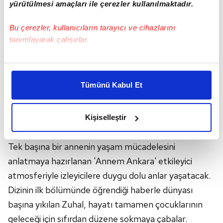
yürütülmesi amaçları ile çerezler kullanılmaktadır.
Bu çerezler, kullanıcıların tarayıcı ve cihazlarını
tanımlayarak çalışırlar.
Bu çerezlere izin vermeniz halinde sizlere özel
kişiselleştirilmiş reklamlar sunabilir, sayfalarımızda sizlere
Tümünü Kabul Et
daha iyi reklam deneyimi yaşatabiliriz. Bunu yaparken
amacımızın size daha iyi bir reklam deneyimi sunmak
olduğunu ve sizlere en iyi içerikleri sunabilmek adına
Kişiselleştir
elimizden gelen çabayı gösterdiğimizi ve bu noktada,
ANNEM ANKARA KONUSU NEDİR?
reklamların maliyetlerimizi karşılamak noktasında tek gelir
Tek başına bir annenin yaşam mücadelesini
kalemimiz olduğunu sizlere hatırlatmak isteriz.
anlatmaya hazırlanan 'Annem Ankara' etkileyici
Her halükârda, kullanıcılar, bu çerezlere izin vermedikleri
atmosferiyle izleyicilere duygu dolu anlar yaşatacak.
takdirde, kullanıcılara hedefli reklamlar
Dizinin ilk bölümünde öğrendiği haberle dünyası
gösterilmeyecektir."
başına yıkılan Zuhal, hayatı tamamen çocuklarının
geleceği için sıfırdan düzene sokmaya çabalar.
Sizlere daha iyi bir hizmet sunabilmek için İnternet