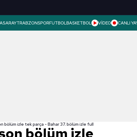
ASARAY
TRABZONSPOR
FUTBOL
BASKETBOL
VİDEO
CANLI YA
on bölüm izle tek parça - Bahar 37. bölüm izle full
 son bölüm izle