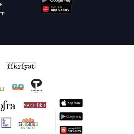
OR
BER