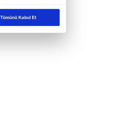
liyetlerimizi karşılamak
Tümünü Kabul Et
ar gösterilmeyecektir."
çerezler kullanılmaktadır. Bu
u hizmetlerinin sunulması
i ve sizlere yönelik
nılacaktır.
kin detaylı bilgi için Ayarlar
ak ve sitemizde ilgili