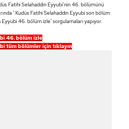
düs Fatihi Selahaddin Eyyubi'nin 46. bölümünü
rında ' Kudüs Fatihi Selahaddin Eyyubi son bölüm
 Eyyubi 46. bölüm izle' sorgulamaları yapıyor.
bi 46. bölüm izle
i tüm bölümler için tıklayın