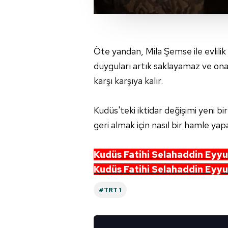
Sizlere daha iyi bir hizmet sun
çerezler vasıtasıyla çeşitli kiş
amacıyla kullanılmaktadır. Diğer
reklam/pazarlama faaliyetlerinin
Öte yandan, Mila Şemse ile evlilik 
duyguları artık saklayamaz ve ona 
Çerezlere ilişkin tercihlerinizi 
butonuna tıklayabilir,
Çerez Bi
karşı karşıya kalır.
6698 sayılı Kişisel Verilerin 
Kudüs'teki iktidar değişimi yeni bi
mevzuata uygun olarak kullanılan
geri almak için nasıl bir hamle ya
Kudüs Fatihi Selahaddin Eyyu
Kudüs Fatihi Selahaddin Eyyub
#TRT 1