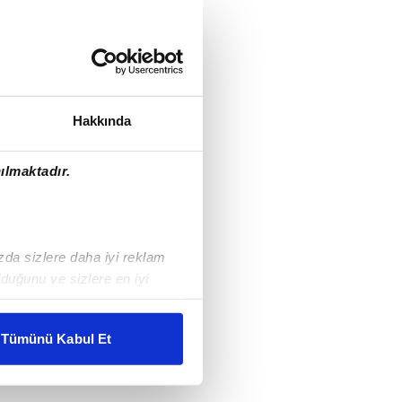
Hakkında
ılmaktadır.
ızda sizlere daha iyi reklam
duğunu ve sizlere en iyi
liyetlerimizi karşılamak
Tümünü Kabul Et
ar gösterilmeyecektir."