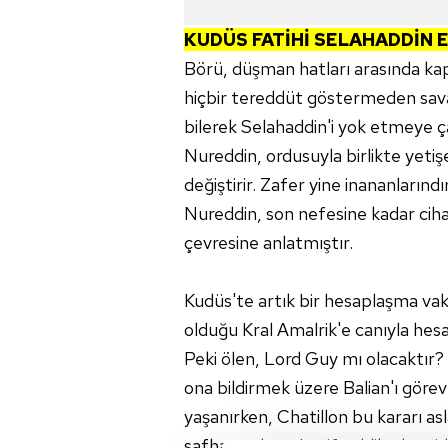
KUDÜS FATİHİ SELAHADDİN 
Börü, düşman hatları arasında kap
hiçbir tereddüt göstermeden savaş
bilerek Selahaddin'i yok etmeye ça
Nureddin, ordusuyla birlikte yetiş
değiştirir. Zafer yine inananlarındı
Nureddin, son nefesine kadar cih
çevresine anlatmıştır.
Kudüs'te artık bir hesaplaşma vakt
olduğu Kral Amalrik'e canıyla hesa
Peki ölen, Lord Guy mı olacaktır? 
ona bildirmek üzere Balian'ı görev
yaşanırken, Chatillon bu kararı as
safhaya ulaşır. Latif tehlikede mid