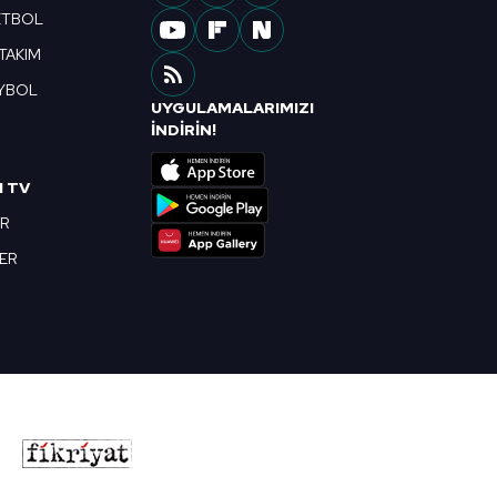
ETBOL
 TAKIM
YBOL
UYGULAMALARIMIZI
R
İNDİRİN!
I TV
OR
BER