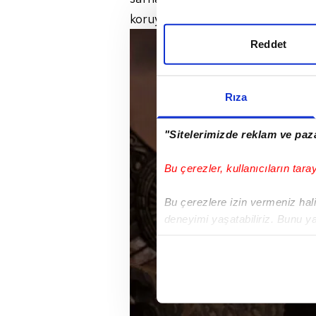
koruyamayacak mıdır?
Reddet
Rıza
"Sitelerimizde reklam ve paza
Bu çerezler, kullanıcıların tara
Bu çerezlere izin vermeniz halin
deneyimi yaşatabiliriz. Bunu y
içerikleri sunabilmek adına el
noktasında tek gelir kalemimiz 
Her halükârda, kullanıcılar, bu 