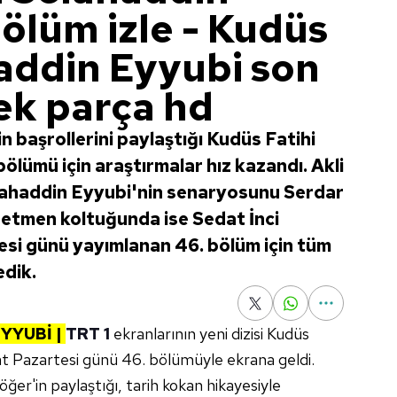
ölüm izle - Kudüs
haddin Eyyubi son
ek parça hd
n başrollerini paylaştığı Kudüs Fatihi
ölümü için araştırmalar hız kazandı. Akli
elahaddin Eyyubi'nin senaryosunu Serdar
netmen koltuğunda ise Sedat İnci
si günü yayımlanan 46. bölüm için tüm
edik.
EYYUBİ |
TRT 1
ekranlarının yeni dizisi Kudüs
at Pazartesi günü 46. bölümüyle ekrana geldi.
öğer'in paylaştığı, tarih kokan hikayesiyle