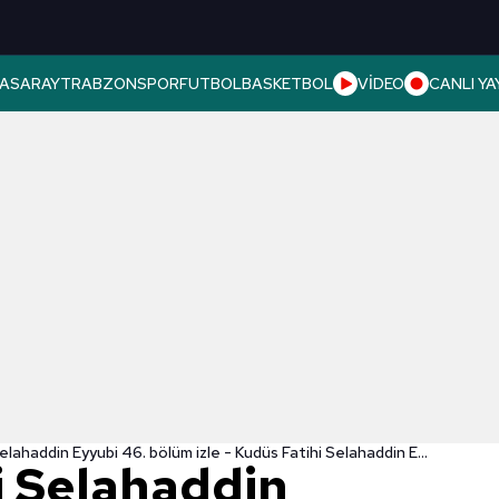
ASARAY
TRABZONSPOR
FUTBOL
BASKETBOL
VİDEO
CANLI YA
Kudüs Fatihi Selahaddin Eyyubi 46. bölüm izle - Kudüs Fatihi Selahaddin Eyyubi son bölüm izle tek parça hd
i Selahaddin