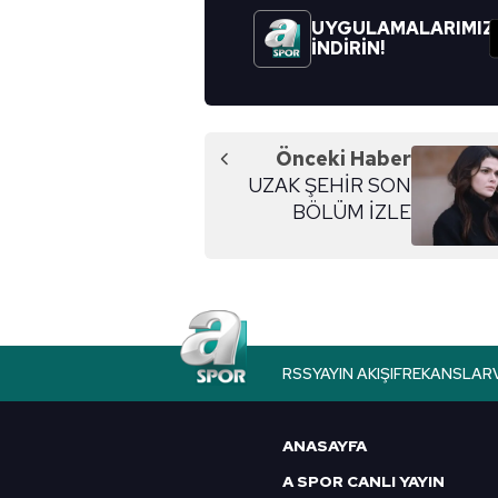
UYGULAMALARIMIZ
İNDİRİN!
Önceki Haber
UZAK ŞEHİR SON
BÖLÜM İZLE
RSS
YAYIN AKIŞI
FREKANSLAR
ANASAYFA
A SPOR CANLI YAYIN