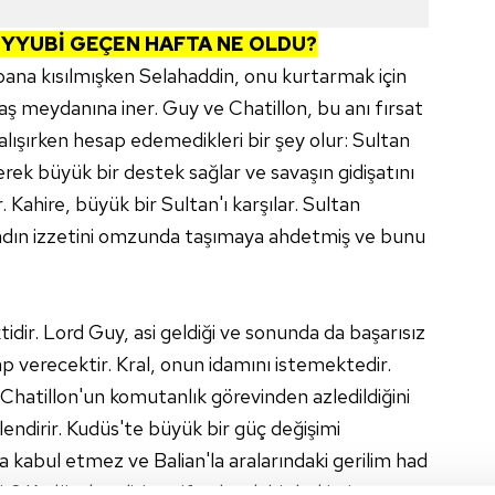
EYYUBİ GEÇEN HAFTA NE OLDU?
ana kısılmışken Selahaddin, onu kurtarmak için
 meydanına iner. Guy ve Chatillon, bu anı fırsat
lışırken hesap edemedikleri bir şey olur: Sultan
erek büyük bir destek sağlar ve savaşın gidişatını
r. Kahire, büyük bir Sultan'ı karşılar. Sultan
adın izzetini omzunda taşımaya ahdetmiş ve bunu
idir. Lord Guy, asi geldiği ve sonunda da başarısız
p verecektir. Kral, onun idamını istemektedir.
Chatillon'un komutanlık görevinden azledildiğini
lendirir. Kudüs'te büyük bir güç değişimi
la kabul etmez ve Balian'la aralarındaki gerilim had
ir? Kudüs, kendisine şifa olacak bir hekimi