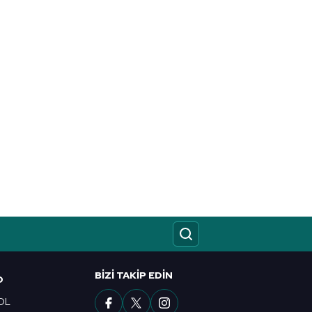
BIZI TAKIP EDIN
O
OL