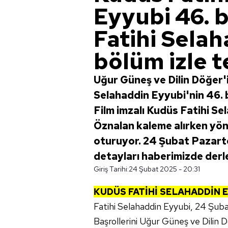
Eyyubi 46. b
Fatihi Sela
bölüm izle t
Uğur Güneş ve Dilin Döğer'i
Selahaddin Eyyubi'nin 46. b
Film imzalı Kudüs Fatihi S
Öznalan kaleme alırken yö
oturuyor. 24 Şubat Pazarte
detayları haberimizde derl
Giriş Tarihi:
24 Şubat 2025 - 20:31
KUDÜS FATİHİ SELAHADDİN 
Fatihi Selahaddin Eyyubi, 24 Şub
Başrollerini Uğur Güneş ve Dilin D