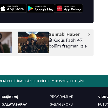
I
Sonraki Haber
🎬 Kudüs Fatihi 47.
bölüm fragmanı izle
VERI POLITIKASI
GIZLILIK BILDIRIMI
KÜNYE / İLETIŞIM
BEŞİKTAŞ
PROGRAMLAR
VIDE
GALATASARAY
SABAH SPORU
FUTB