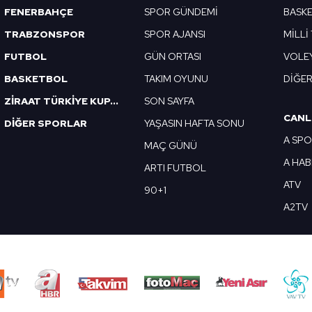
FENERBAHÇE
SPOR GÜNDEMİ
BASK
TRABZONSPOR
SPOR AJANSI
MİLLİ
FUTBOL
GÜN ORTASI
VOLE
BASKETBOL
TAKIM OYUNU
DİĞE
ZİRAAT TÜRKİYE KUPASI
SON SAYFA
CANL
DİĞER SPORLAR
YAŞASIN HAFTA SONU
A SP
MAÇ GÜNÜ
A HA
ARTI FUTBOL
ATV
90+1
A2TV