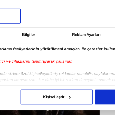
Bilgiler
Reklam Ayarları
rlama faaliyetlerinin yürütülmesi amaçları ile çerezler kullan
yıcı ve cihazlarını tanımlayarak çalışırlar.
de sizlere özel kişiselleştirilmiş reklamlar sunabilir, sayfalarım
aparken amacımızın size daha iyi bir reklam deneyimi sunmak ol
imizden gelen çabayı gösterdiğimizi ve bu noktada, reklamların ma
olduğunu sizlere hatırlatmak isteriz.
Kişiselleştir
çerezlere izin vermedikleri takdirde, kullanıcılara hedefli reklaml