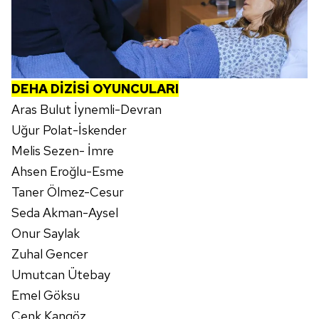
Çerezlere ilişkin tercihlerinizi aşağıda yer alan panel
vasıtasıyla belirleyebilirsiniz. Çerezlere ilişkin detaylı bilgi
için Ayarlar butonuna tıklayabilir,
Çerez Bilgilendirme
Metnimizi
ziyaret edebilirsiniz.
DEHA DİZİSİ OYUNCULARI
Aras Bulut İynemli-Devran
6698 sayılı Kişisel Verilerin Korunması Kanunu uyarınca
Uğur Polat-İskender
hazırlanmış Aydınlatma Metnimizi okumak ve sitemizde
Melis Sezen- İmre
ilgili mevzuata uygun olarak kullanılan çerezlerle ilgili bilgi
almak için lütfen
tıklayınız
.
Ahsen Eroğlu-Esme
Taner Ölmez-Cesur
Seda Akman-Aysel
Onur Saylak
Zuhal Gencer
Umutcan Ütebay
Emel Göksu
Cenk Kangöz