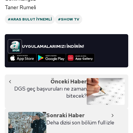
Taner Rumeli
#ARAS BULUT İYNEMLI
#SHOW TV
UYGULAMALARIMIZI İNDİRİN!
Önceki Haber
DGS geç başvuruları ne zaman
bitecek?
Sonraki Haber
Deha dizisi son bölüm full izle