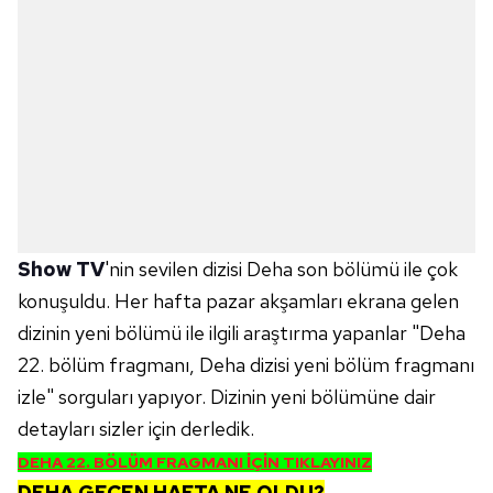
Show TV
'nin sevilen dizisi Deha son bölümü ile çok
konuşuldu. Her hafta pazar akşamları ekrana gelen
dizinin yeni bölümü ile ilgili araştırma yapanlar "Deha
22. bölüm fragmanı, Deha dizisi yeni bölüm fragmanı
izle" sorguları yapıyor. Dizinin yeni bölümüne dair
detayları sizler için derledik.
DEHA 22. BÖLÜM FRAGMANI İÇİN TIKLAYINIZ
DEHA GEÇEN HAFTA NE OLDU?