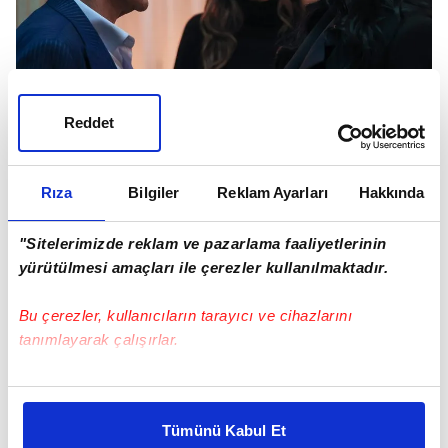
DEHA DİZİSİ KONUSU NEDİR?
Reddet
Bir baba oğulun yıllar sonra gerçekleşen
yüzleşmesiyle başlayan intikam hikayesine
odaklanıyor.
Rıza
Bilgiler
Reklam Ayarları
Hakkında
"Sitelerimizde reklam ve pazarlama faaliyetlerinin
yürütülmesi amaçları ile çerezler kullanılmaktadır.
Bu çerezler, kullanıcıların tarayıcı ve cihazlarını
tanımlayarak çalışırlar.
Bu çerezlere izin vermeniz halinde sizlere özel
kişiselleştirilmiş reklamlar sunabilir, sayfalarımızda sizlere
Tümünü Kabul Et
daha iyi reklam deneyimi yaşatabiliriz. Bunu yaparken