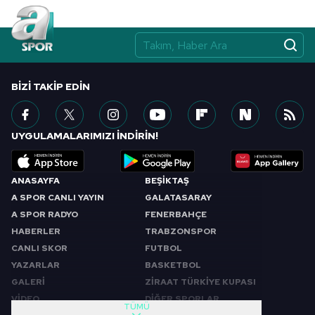
BIZI TAKIP EDIN
UYGULAMALARIMIZI İNDİRİN!
ANASAYFA
BEŞİKTAŞ
A SPOR CANLI YAYIN
GALATASARAY
A SPOR RADYO
FENERBAHÇE
HABERLER
TRABZONSPOR
CANLI SKOR
FUTBOL
YAZARLAR
BASKETBOL
GALERİ
ZİRAAT TÜRKİYE KUPASI
VİDEO
DİĞER SPORLAR
TÜMÜ