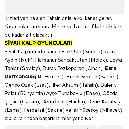
Sitemizde kendimize ve üçüncü kişilere ait çerezler
kullanılmaktadır. Bu çerezler vasıtasıyla çeşitli kişisel
İkizleri yanına alan Tahsin onlara kol kanat gerer.
verileriniz işlenmekte olup gerekli olan çerezler bilgi
Yaşananlardan sonra Melek ve Nuh'un fikirleri ilk kez
toplumu hizmetlerinin sunulması amacıyla
kullanılmaktadır. Diğer çerezler, sitemizin daha işlevsel
bu kadar zıt olacaktır.
kılınması ve kişiselleştirilmesi ve sizlere yönelik
SİYAH KALP OYUNCULARI
reklam/pazarlama faaliyetlerinin yapılması, amaçlarıyla
Siyah Kalp'in kadrosunda Ece Uslu (Sumru), Aras
sınırlı olarak açık rızanız dahilinde kullanılacaktır.
Aydın (Nuh), Hafsanur Sancaktutan (Melek), Leyla
Tanlar (Sevilay), Burak Tozkoparan (Cihan),
Esra
Çerezlere ilişkin tercihlerinizi aşağıda yer alan panel
vasıtasıyla belirleyebilirsiniz. Çerezlere ilişkin detaylı bilgi
Dermancıoğlu
(Hikmet), Burak Sergen (Samet),
için Ayarlar butonuna tıklayabilir,
Çerez Bilgilendirme
Genco Özak (Esat), İlker Aksum (Tahsin), Bülent
Metnimizi
ziyaret edebilirsiniz.
Polat (Bünyamin) Ayşe Tunaboylu (Enise), Gözde
Çığacı (Canan), Derin İnce (Harika), Deniz Karabaş
6698 sayılı Kişisel Verilerin Korunması Kanunu uyarınca
(Esma), Ferda Işıl (Sakine) ve Işıl Yücesoy (Nihayet)
hazırlanmış Aydınlatma Metnimizi okumak ve sitemizde
ilgili mevzuata uygun olarak kullanılan çerezlerle ilgili bilgi
gibi birbirinden başarılı isimler yer alıyor.
almak için lütfen
tıklayınız
.