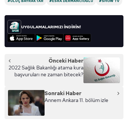
#ULUÇ BAYRAKTAR
#ESRA DERMANCIOĞLU
#SHOW TV
UYGULAMALARIMIZI İNDİRİN!
Önceki Haber
2022 Sağlık Bakanlığı atama kura
başvuruları ne zaman bitecek?
Sonraki Haber
Annem Ankara 11. bölüm izle