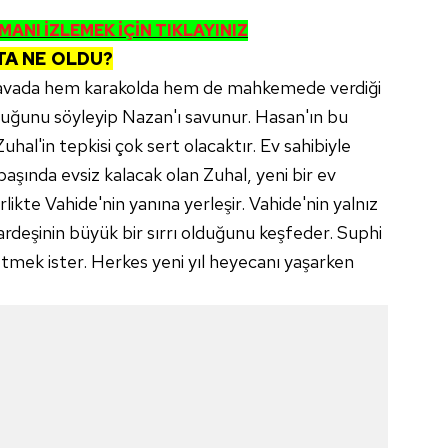
ANI İZLEMEK İÇİN TIKLAYINIZ
A NE OLDU?
n davada hem karakolda hem de mahkemede verdiği
uğunu söyleyip Nazan'ı savunur. Hasan'ın bu
l'in tepkisi çok sert olacaktır. Ev sahibiyle
aşında evsiz kalacak olan Zuhal, yeni bir ev
birlikte Vahide'nin yanına yerleşir. Vahide'nin yalnız
ardeşinin büyük bir sırrı olduğunu keşfeder. Suphi
letmek ister. Herkes yeni yıl heyecanı yaşarken