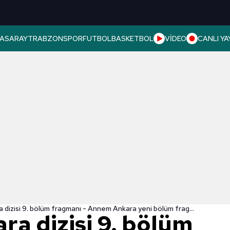
ASARAY
TRABZONSPOR
FUTBOL
BASKETBOL
VİDEO
CANLI YA
Annem Ankara dizisi 9. bölüm fragmanı - Annem Ankara yeni bölüm fragmanı izle full
a dizisi 9. bölüm