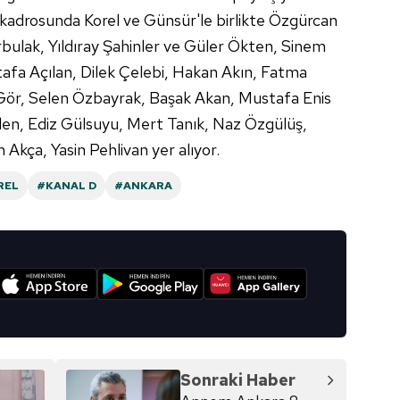
adrosunda Korel ve Günsür'le birlikte Özgürcan
aşağıda yer alan panel vasıtasıyla belirleyebilirsiniz. Çerezlere iliş
bulak, Yıldıray Şahinler ve Güler Ökten, Sinem
lgilendirme Metnimizi
ziyaret edebilirsiniz.
fa Açılan, Dilek Çelebi, Hakan Akın, Fatma
Gör, Selen Özbayrak, Başak Akan, Mustafa Enis
Korunması Kanunu uyarınca hazırlanmış Aydınlatma Metnimizi okum
len, Ediz Gülsuyu, Mert Tanık, Naz Özgülüş,
 çerezlerle ilgili bilgi almak için lütfen
tıklayınız
.
ça, Yasin Pehlivan yer alıyor.
REL
#KANAL D
#ANKARA
I
Sonraki Haber