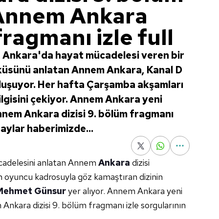
 Annem Ankara
ragmanı izle full
e Ankara'da hayat mücadelesi veren bir
küsünü anlatan Annem Ankara, Kanal D
buluşuyor. Her hafta Çarşamba akşamları
n ilgisini çekiyor. Annem Ankara yeni
nem Ankara dizisi 9. bölüm fragmanı
taylar haberimizde...
cadelesini anlatan Annem
Ankara
dizisi
in oyuncu kadrosuyla göz kamaştıran dizinin
Mehmet Günsur
yer alıyor. Annem Ankara yeni
nkara dizisi 9. bölüm fragmanı izle sorgularının