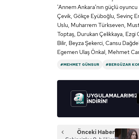
'Annem Ankara'nın güçlü oyuncu k
Çerezlere ilişkin tercihlerinizi 
Çevik, Gökçe Eyüboğlu, Sevinç Er
butonuna tıklayabilir,
Çerez Bi
Uslu, Muharrem Türkseven, Musta
Toptaş, Durukan Çelikkaya, Ezgi 
6698 sayılı Kişisel Verilerin 
Bilir, Beyza Şekerci, Cansu Dağde
mevzuata uygun olarak kullanılan
Egemen Ulaş Önkal, Mehmet Can Ak
#MEHMET GÜNSUR
#BERGÜZAR KO
UYGULAMALARIMIZ
İNDİRİN!
Önceki Haber