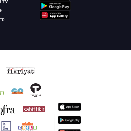
I TV
OR
BER