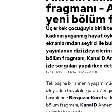
fragmanı -
yeni bölüm f
Üç erkek çocuğuyla birlikt
kadının yaşanmış hayat öy
ekranlarından seyirci ile 
yayınlanan dizi izleyicileri
bölüm fragmanı, Kanal D An
izle sorguları yapılırken de
Giriş Tarihi:
22 Ocak 2025 - 20:31
Tek başına bir annenin yaşam mü
izleyiciden büyük ilgi gördü. Zeng
başrolünde
Bergüzar Korel
ve
bölüm fragmanı,
Kanal D
Annem A