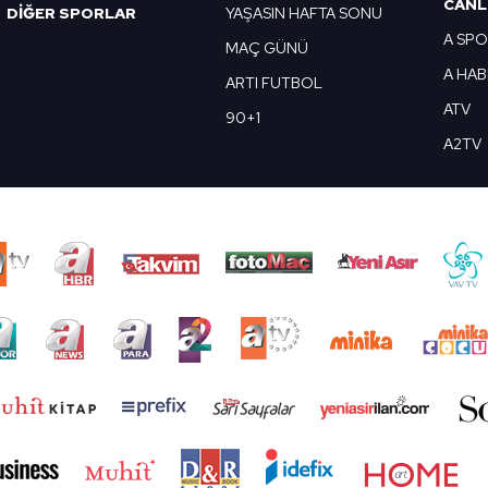
CANL
DİĞER SPORLAR
YAŞASIN HAFTA SONU
A SP
MAÇ GÜNÜ
A HA
ARTI FUTBOL
ATV
90+1
A2TV