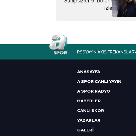
Sahipsizler 9. bölüm
izle
RSS
YAYIN AKIŞI
FREKANSLAR
ANASAYFA
A SPOR CANLI YAYIN
A SPOR RADYO
HABERLER
CANLI SKOR
YAZARLAR
GALERİ