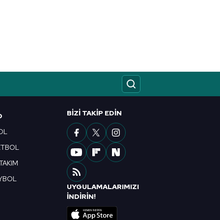
BIZI TAKIP EDIN
O
OL
ETBOL
 TAKIM
YBOL
UYGULAMALARIMIZI
R
İNDİRİN!