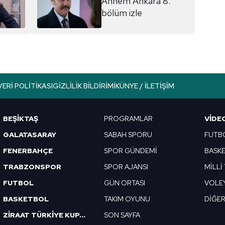
Annem Ankara 8.
bölüm izle
VERI POLITIKASI
GIZLILIK BILDIRIMI
KÜNYE / İLETIŞIM
BEŞİKTAŞ
PROGRAMLAR
VIDE
GALATASARAY
SABAH SPORU
FUTB
FENERBAHÇE
SPOR GÜNDEMİ
BASK
TRABZONSPOR
SPOR AJANSI
MİLLİ
FUTBOL
GÜN ORTASI
VOLE
BASKETBOL
TAKIM OYUNU
DİĞE
ZİRAAT TÜRKİYE KUPASI
SON SAYFA