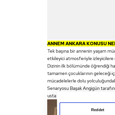
ANNEM ANKARA KONUSU NE
Tek başına bir annenin yaşam mü
etkileyici atmosferiyle izleyiciler
Dizinin ilk bölümünde öğrendiği ha
tamamen çocuklarının geleceği içi
mücadelelerle dolu yolculuğundaki 
Senaryosu Başak Angigün tarafın
usta yönetmen Faruk Teber otur
Reddet