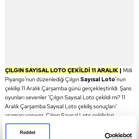
ÇILGIN SAYISAL LOTO ÇEKİLDİ 11 ARALIK
|
Milli
Piyango'nun düzenlediği Çılgın
Sayısal Loto
'nun
çekilişi 11 Aralık Çarşamba günü gerçekleştirildi. Şans
oyunları sevenler 'Çılgın Sayısal Loto çekildi mi? 11
Aralık Çarşamba Sayısal Loto çekiliş sonuçları'
araması yapıyor. Çılgın Sayısal Loto çekilişleri
pazartesi, çarşamba ve cumartesi günleri
gerçekleştiriliyor. İşte 11 Aralık Çılgın Sayısal Loto
Reddet