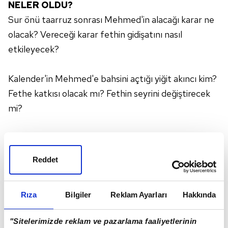
NELER OLDU?
Sur önü taarruz sonrası Mehmed'in alacağı karar ne
olacak? Vereceği karar fethin gidişatını nasıl
etkileyecek?
Kalender'in Mehmed'e bahsini açtığı yiğit akıncı kim?
Fethe katkısı olacak mı? Fethin seyrini değiştirecek
mi?
Konstantiniyye'de Orhan'ın yaveri, Mustafa'nın
casus olduğu nasıl ortaya çıktı ve bu Mehmed
Reddet
kanadında nasıl bir etkiye yol açtı?
Rıza
Bilgiler
Reklam Ayarları
Hakkında
Mustafa'nın casus olması Ferhat'ı nasıl bir hamle
yapmaya itti?
"Sitelerimizde reklam ve pazarlama faaliyetlerinin