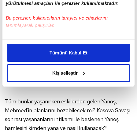
yürütülmesi amaçları ile çerezler kullanılmaktadır.
Bu çerezler, kullanıcıların tarayıcı ve cihazlarını
tanımlayarak çalışırlar.
Bu çerezlere izin vermeniz halinde sizlere özel
kişiselleştirilmiş reklamlar sunabilir, sayfalarımızda sizlere
Tümünü Kabul Et
daha iyi reklam deneyimi yaşatabiliriz. Bunu yaparken
amacımızın size daha iyi bir reklam deneyimi sunmak
olduğunu ve sizlere en iyi içerikleri sunabilmek adına
Kişiselleştir
elimizden gelen çabayı gösterdiğimizi ve bu noktada,
reklamların maliyetlerimizi karşılamak noktasında tek gelir
kalemimiz olduğunu sizlere hatırlatmak isteriz.
Tüm bunlar yaşanırken eskilerden gelen Yanoş,
Her halükârda, kullanıcılar, bu çerezlere izin vermedikleri
Mehmed'in planlarını bozabilecek mi? Kosova Savaşı
takdirde, kullanıcılara hedefli reklamlar
sonrası yaşananların intikamı ile beslenen Yanoş
gösterilmeyecektir."
hamlesini kimden yana ve nasıl kullanacak?
Sizlere daha iyi bir hizmet sunabilmek için İnternet