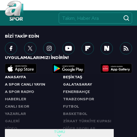
BIZI TAKIP EDIN
UYGULAMALARIMIZI İNDİRİN!
ANASAYFA
BEŞİKTAŞ
A SPOR CANLI YAYIN
GALATASARAY
A SPOR RADYO
FENERBAHÇE
HABERLER
TRABZONSPOR
CANLI SKOR
FUTBOL
YAZARLAR
BASKETBOL
GALERİ
ZİRAAT TÜRKİYE KUPASI
VİDEO
DİĞER SPORLAR
TÜMÜ