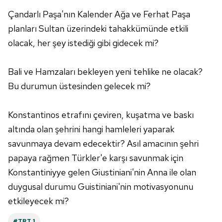
Sitemizde kendimize ve üçüncü kişilere ait çerezler
Çandarlı Paşa'nın Kalender Ağa ve Ferhat Paşa
kullanılmaktadır. Bu çerezler vasıtasıyla çeşitli kişisel
planları Sultan üzerindeki tahakkümünde etkili
verileriniz işlenmekte olup gerekli olan çerezler bilgi
olacak, her şey istediği gibi gidecek mi?
toplumu hizmetlerinin sunulması amacıyla
kullanılmaktadır. Diğer çerezler, sitemizin daha işlevsel
kılınması ve kişiselleştirilmesi ve sizlere yönelik
Bali ve Hamzaları bekleyen yeni tehlike ne olacak?
reklam/pazarlama faaliyetlerinin yapılması, amaçlarıyla
Bu durumun üstesinden gelecek mi?
sınırlı olarak açık rızanız dahilinde kullanılacaktır.
Konstantinos etrafını çeviren, kuşatma ve baskı
Çerezlere ilişkin tercihlerinizi aşağıda yer alan panel
altında olan şehrini hangi hamleleri yaparak
vasıtasıyla belirleyebilirsiniz. Çerezlere ilişkin detaylı bilgi
için Ayarlar butonuna tıklayabilir,
Çerez Bilgilendirme
savunmaya devam edecektir? Asıl amacının şehri
Metnimizi
ziyaret edebilirsiniz.
papaya rağmen Türkler'e karşı savunmak için
Konstantiniyye gelen Giustiniani'nin Anna ile olan
6698 sayılı Kişisel Verilerin Korunması Kanunu uyarınca
duygusal durumu Guistiniani'nin motivasyonunu
hazırlanmış Aydınlatma Metnimizi okumak ve sitemizde
ilgili mevzuata uygun olarak kullanılan çerezlerle ilgili bilgi
etkileyecek mi?
almak için lütfen
tıklayınız
.
#TRT 1