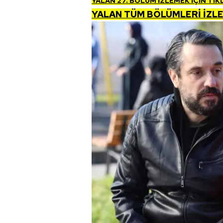
YALAN 27. BÖLÜM İZLEMEK İÇİN TIK
YALAN TÜM BÖLÜMLERİ İZLE