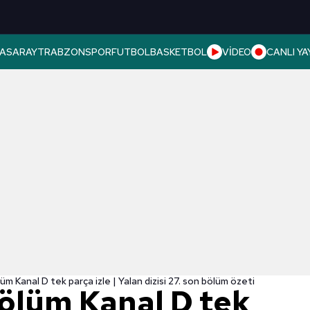
ASARAY
TRABZONSPOR
FUTBOL
BASKETBOL
VİDEO
CANLI YA
üm Kanal D tek parça izle | Yalan dizisi 27. son bölüm özeti
bölüm Kanal D tek