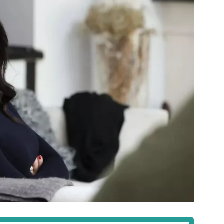
 çerezlerle ilgili bilgi almak için lütfen
tıklayınız
.