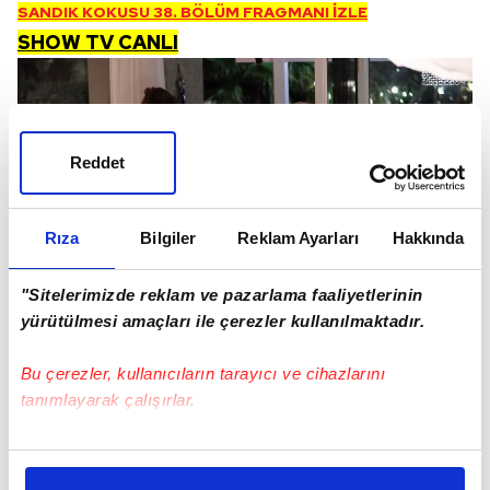
SANDIK KOKUSU 38. BÖLÜM FRAGMANI İZLE
SHOW TV CANLI
Reddet
Rıza
Bilgiler
Reklam Ayarları
Hakkında
"Sitelerimizde reklam ve pazarlama faaliyetlerinin
yürütülmesi amaçları ile çerezler kullanılmaktadır.
Bu çerezler, kullanıcıların tarayıcı ve cihazlarını
SANDIK KOKUSU SON BÖLÜMDE NELER
tanımlayarak çalışırlar.
OLDU?
Karsu'nun kendisi hakkında söylediklerini duyan Bora,
Bu çerezlere izin vermeniz halinde sizlere özel
onu utandırmamak için yeni gelmiş gibi yapar. Karsu,
kişiselleştirilmiş reklamlar sunabilir, sayfalarımızda sizlere