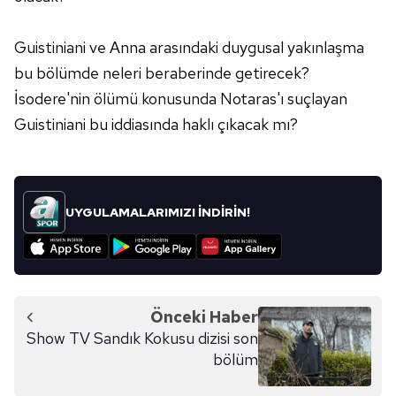
hazırlanmış Aydınlatma Metnimizi okumak ve sitemizde
ilgili mevzuata uygun olarak kullanılan çerezlerle ilgili bilgi
Guistiniani ve Anna arasındaki duygusal yakınlaşma
almak için lütfen
tıklayınız
.
bu bölümde neleri beraberinde getirecek?
İsodere'nin ölümü konusunda Notaras'ı suçlayan
Guistiniani bu iddiasında haklı çıkacak mı?
UYGULAMALARIMIZI İNDİRİN!
Önceki Haber
Show TV Sandık Kokusu dizisi son
bölüm