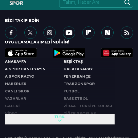
BIZI TAKIP EDIN
UYGULAMALARIMIZI İNDİRİN!
ANASAYFA
BEŞİKTAŞ
A SPOR CANLI YAYIN
GALATASARAY
A SPOR RADYO
FENERBAHÇE
HABERLER
TRABZONSPOR
CANLI SKOR
FUTBOL
YAZARLAR
BASKETBOL
GALERİ
ZİRAAT TÜRKİYE KUPASI
VİDEO
DİĞER SPORLAR
TÜMÜ
PROGRAMLAR
VIDEO
SABAH SPORU
FUTBOL
Copyright © 2026 A Spor. Tüm Hakları Saklıdır. Turkuvaz Haberleşme ve