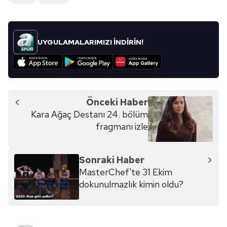
UYGULAMALARIMIZI İNDİRİN!
Önceki Haber
Kara Ağaç Destanı 24. bölüm
fragmanı izle
Sonraki Haber
MasterChef'te 31 Ekim
dokunulmazlık kimin oldu?