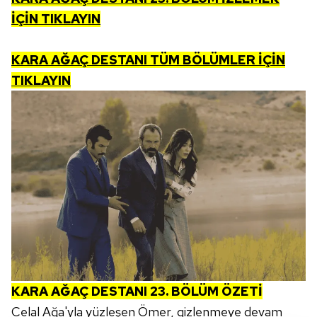
İÇİN TIKLAYIN
KARA AĞAÇ DESTANI TÜM BÖLÜMLER İÇİN
TIKLAYIN
KARA AĞAÇ DESTANI 23. BÖLÜM ÖZETİ
Celal Ağa'yla yüzleşen Ömer, gizlenmeye devam