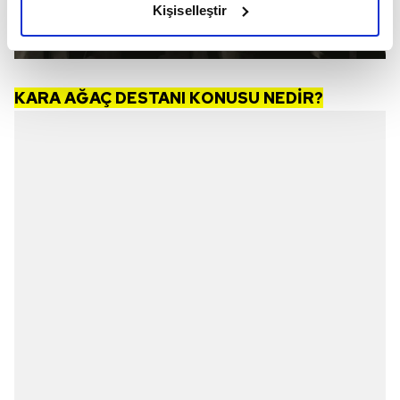
Kişiselleştir
elimizden gelen çabayı gösterdiğimizi ve bu noktada,
reklamların maliyetlerimizi karşılamak noktasında tek gelir
kalemimiz olduğunu sizlere hatırlatmak isteriz.
KARA AĞAÇ DESTANI KONUSU NEDİR?
Her halükârda, kullanıcılar, bu çerezlere izin vermedikleri
takdirde, kullanıcılara hedefli reklamlar
gösterilmeyecektir."
Sizlere daha iyi bir hizmet sunabilmek için İnternet
Sitemizde kendimize ve üçüncü kişilere ait çerezler
kullanılmaktadır. Bu çerezler vasıtasıyla çeşitli kişisel
verileriniz işlenmekte olup gerekli olan çerezler bilgi
toplumu hizmetlerinin sunulması amacıyla
kullanılmaktadır. Diğer çerezler, sitemizin daha işlevsel
kılınması ve kişiselleştirilmesi ve sizlere yönelik
reklam/pazarlama faaliyetlerinin yapılması, amaçlarıyla
sınırlı olarak açık rızanız dahilinde kullanılacaktır.