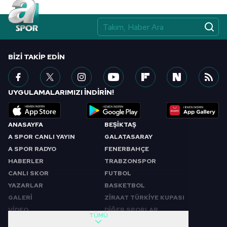
BIZI TAKIP EDIN
UYGULAMALARIMIZI İNDİRİN!
ANASAYFA
BEŞİKTAŞ
A SPOR CANLI YAYIN
GALATASARAY
A SPOR RADYO
FENERBAHÇE
HABERLER
TRABZONSPOR
CANLI SKOR
FUTBOL
YAZARLAR
BASKETBOL
GALERİ
ZİRAAT TÜRKİYE KUPASI
VİDEO
DİĞER SPORLAR
TÜMÜ