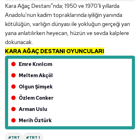
Çerezlere ilişkin tercihlerinizi aşağıda yer alan panel
Kara Ağaç Destanı"nda; 1950 ve 1970'li yıllarda
vasıtasıyla belirleyebilirsiniz. Çerezlere ilişkin detaylı bilgi
Anadolu'nun kadim topraklarında iyiliğin yanında
için Ayarlar butonuna tıklayabilir,
Çerez Bilgilendirme
kötülüğün, varlığın dünyası ile yokluğun gerçeği yan
Metnimizi
ziyaret edebilirsiniz.
yana anlatılırken heyecan, hüzün ve sevda kalplere
6698 sayılı Kişisel Verilerin Korunması Kanunu uyarınca
dokunacak.
hazırlanmış Aydınlatma Metnimizi okumak ve sitemizde
KARA AĞAÇ DESTANI OYUNCULARI
ilgili mevzuata uygun olarak kullanılan çerezlerle ilgili bilgi
almak için lütfen
tıklayınız
.
Emre Kıvılcım
Meltem Akçöl
Olgun Şimşek
Özlem Conker
Arman Uslu
Merih Öztürk
#TRT
#TRT 1