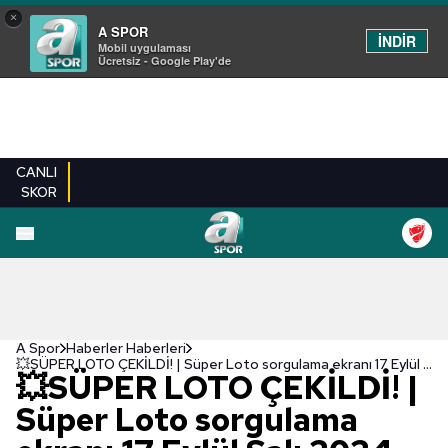
×
A SPOR
İNDİR
Mobil uygulaması
Ücretsiz - Google Play'de
CANLI
SKOR
A Spor
Haberler Haberleri
💥SÜPER LOTO ÇEKİLDİ! | Süper Loto sorgulama ekranı 17 Eylül Salı 2024
💥SÜPER LOTO ÇEKİLDİ! |
Süper Loto sorgulama