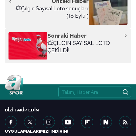
Önceki Haber
kullanılmaktadır. Diğer çerezler, sitemizin daha işlevsel
💥Çılgın Sayısal Loto sonuçları!
kılınması ve kişiselleştirilmesi ve sizlere yönelik
(18 Eylül)
reklam/pazarlama faaliyetlerinin yapılması, amaçlarıyla
sınırlı olarak açık rızanız dahilinde kullanılacaktır.
Sonraki Haber
Çerezlere ilişkin tercihlerinizi aşağıda yer alan panel
💥ÇILGIN SAYISAL LOTO
vasıtasıyla belirleyebilirsiniz. Çerezlere ilişkin detaylı bilgi
ÇEKİLDİ!
için Ayarlar butonuna tıklayabilir,
Çerez Bilgilendirme
Metnimizi
ziyaret edebilirsiniz.
6698 sayılı Kişisel Verilerin Korunması Kanunu uyarınca
hazırlanmış Aydınlatma Metnimizi okumak ve sitemizde
ilgili mevzuata uygun olarak kullanılan çerezlerle ilgili bilgi
almak için lütfen
tıklayınız
.
BIZI TAKIP EDIN
UYGULAMALARIMIZI İNDİRİN!