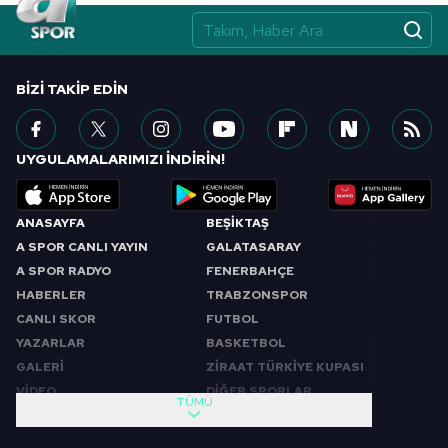
BIZI TAKIP EDIN
UYGULAMALARIMIZI İNDİRİN!
ANASAYFA
BEŞİKTAŞ
A SPOR CANLI YAYIN
GALATASARAY
A SPOR RADYO
FENERBAHÇE
HABERLER
TRABZONSPOR
CANLI SKOR
FUTBOL
YAZARLAR
BASKETBOL
GALERİ
ZİRAAT TÜRKİYE KUPASI
VİDEO
DİĞER SPORLAR
TÜMÜ
PROGRAMLAR
VIDEO