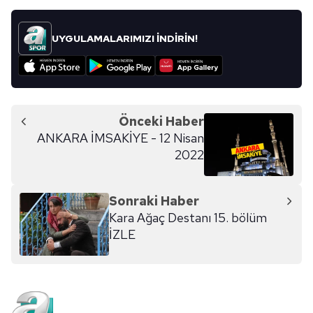
UYGULAMALARIMIZI İNDİRİN!
Önceki Haber
ANKARA İMSAKİYE - 12 Nisan
2022
Sonraki Haber
Kara Ağaç Destanı 15. bölüm
İZLE