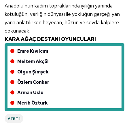
Anadolu'nun kadim topraklarında iyiliğin yanında
vasıtasıyla belirleyebilirsiniz. Çerezlere ilişkin detaylı bilgi
için Ayarlar butonuna tıklayabilir,
Çerez Bilgilendirme
kötülüğün, varlığın dünyası ile yokluğun gerçeği yan
Metnimizi
ziyaret edebilirsiniz.
yana anlatılırken heyecan, hüzün ve sevda kalplere
dokunacak.
6698 sayılı Kişisel Verilerin Korunması Kanunu uyarınca
KARA AĞAÇ DESTANI OYUNCULARI
hazırlanmış Aydınlatma Metnimizi okumak ve sitemizde
ilgili mevzuata uygun olarak kullanılan çerezlerle ilgili bilgi
Emre Kıvılcım
almak için lütfen
tıklayınız
.
Meltem Akçöl
Olgun Şimşek
Özlem Conker
Arman Uslu
Merih Öztürk
#TRT 1