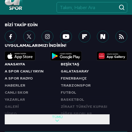
BIZI TAKIP EDIN
UYGULAMALARIMIZI İNDİRİN!
ANASAYFA
BEŞİKTAŞ
A SPOR CANLI YAYIN
GALATASARAY
A SPOR RADYO
FENERBAHÇE
HABERLER
TRABZONSPOR
CANLI SKOR
FUTBOL
YAZARLAR
BASKETBOL
GALERİ
ZİRAAT TÜRKİYE KUPASI
VİDEO
DİĞER SPORLAR
TÜMÜ
PROGRAMLAR
VIDEO