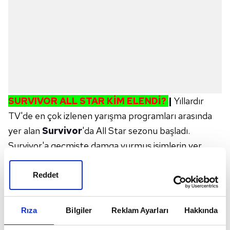
SURVIVOR ALL STAR KİM ELENDİ?
|
Yıllardır
TV'de en çok izlenen yarışma programları arasında
yer alan
Survivor
'da All Star sezonu başladı.
Survivor'a geçmişte damga vurmuş isimlerin yer
aldığı Survivor All Star'da bu akşam düello heyecanı
yaşanacak. SMS oylaması kaldırıldığı bu sezonda
Reddet
sadece başarı kriteri yarışmacıları finale götürecek.
Peki, 2 Haziran Survivor elenen isim kim oldu?
Rıza
Bilgiler
Reklam Ayarları
Hakkında
Survivor kim elendi? İşte detaylar...