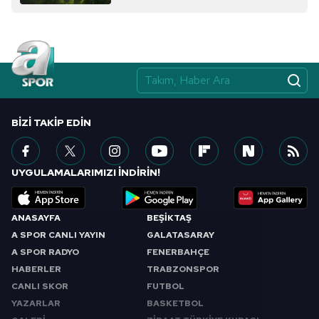
almak için lütfen
tıklayınız
.
BIZI TAKIP EDIN
UYGULAMALARIMIZI İNDİRİN!
ANASAYFA
BEŞİKTAŞ
A SPOR CANLI YAYIN
GALATASARAY
A SPOR RADYO
FENERBAHÇE
HABERLER
TRABZONSPOR
CANLI SKOR
FUTBOL
YAZARLAR
BASKETBOL