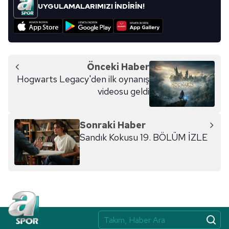
UYGULAMALARIMIZI İNDİRİN!
Önceki Haber
Hogwarts Legacy'den ilk oynanış
videosu geldi
Sonraki Haber
Sandık Kokusu 19. BÖLÜM İZLE