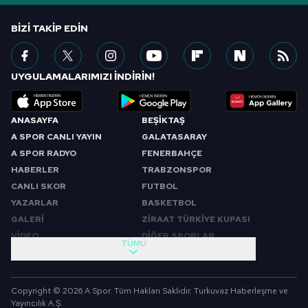
BIZI TAKIP EDIN
UYGULAMALARIMIZI İNDİRİN!
ANASAYFA
BEŞİKTAŞ
A SPOR CANLI YAYIN
GALATASARAY
A SPOR RADYO
FENERBAHÇE
HABERLER
TRABZONSPOR
CANLI SKOR
FUTBOL
YAZARLAR
BASKETBOL
GALERİ
ZİRAAT TÜRKİYE KUPASI
VİDEO
DİĞER SPORLAR
TÜMÜ
PROGRAMLAR
VIDEO
SABAH SPORU
FUTBOL
Copyright © 2026 A Spor. Tüm Hakları Saklıdır. Turkuvaz Haberleşme ve
SPOR GÜNDEMİ
BASKETBOL
Yayıncılık A.Ş.