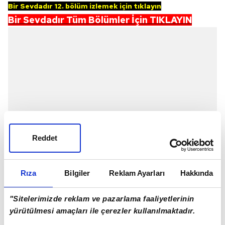
Bir Sevdadır 12. bölüm izlemek için tıklayın
Bir Sevdadır Tüm Bölümler İçin TIKLAYIN
Reddet
Rıza
Bilgiler
Reklam Ayarları
Hakkında
BİR SEVDADIR 11. BÖLÜMDE NELER YAŞANDI?
"Sitelerimizde reklam ve pazarlama faaliyetlerinin
yürütülmesi amaçları ile çerezler kullanılmaktadır.
Yapbozun tüm parçalarını birleştiren Yasin gerçeğe