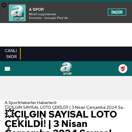
×
A SPOR
İNDİR
Mobil uygulaması
Ücretsiz - Google Play'de
CANLI
SKOR
A Spor
Haberler Haberleri
💥ÇILGIN SAYISAL LOTO ÇEKİLDİ! | 3 Nisan Çarşamba 2024 Sayısal Loto çekilişi sonuçları - Çılgın Sayısal Loto sorgulama ekranı
💥ÇILGIN SAYISAL LOTO
ÇEKİLDİ! | 3 Nisan