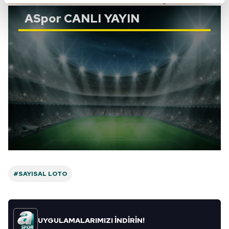
kalemimiz olduğunu sizlere hatırlatmak isteriz.
ASpor
CANLI YAYIN
Her halükârda, kullanıcılar, bu çerezlere izin vermedikleri
takdirde, kullanıcılara hedefli reklamlar
gösterilmeyecektir."
Sizlere daha iyi bir hizmet sunabilmek için İnternet
Sitemizde kendimize ve üçüncü kişilere ait çerezler
kullanılmaktadır. Bu çerezler vasıtasıyla çeşitli kişisel
verileriniz işlenmekte olup gerekli olan çerezler bilgi
toplumu hizmetlerinin sunulması amacıyla
kullanılmaktadır. Diğer çerezler, sitemizin daha işlevsel
kılınması ve kişiselleştirilmesi ve sizlere yönelik
reklam/pazarlama faaliyetlerinin yapılması, amaçlarıyla
#SAYISAL LOTO
sınırlı olarak açık rızanız dahilinde kullanılacaktır.
Çerezlere ilişkin tercihlerinizi aşağıda yer alan panel
vasıtasıyla belirleyebilirsiniz. Çerezlere ilişkin detaylı bilgi
UYGULAMALARIMIZI İNDİRİN!