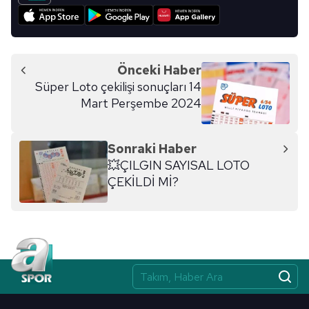
için Ayarlar butonuna tıklayabilir,
Çerez Bilgilendirme
Metnimizi
ziyaret edebilirsiniz.
6698 sayılı Kişisel Verilerin Korunması Kanunu uyarınca
Önceki Haber
hazırlanmış Aydınlatma Metnimizi okumak ve sitemizde
Süper Loto çekilişi sonuçları 14
ilgili mevzuata uygun olarak kullanılan çerezlerle ilgili bilgi
Mart Perşembe 2024
almak için lütfen
tıklayınız
.
Sonraki Haber
💥ÇILGIN SAYISAL LOTO
ÇEKİLDİ Mİ?