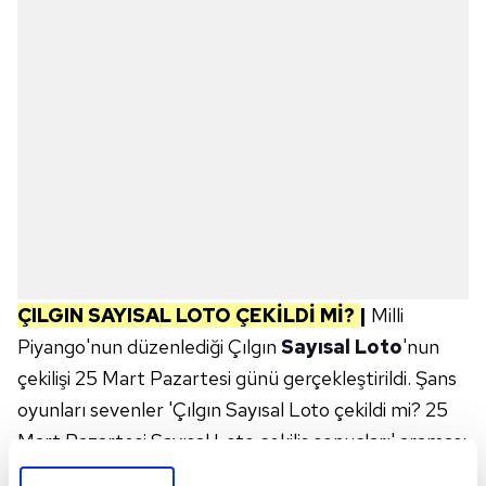
ÇILGIN SAYISAL LOTO ÇEKİLDİ Mİ?
|
Milli
Piyango'nun düzenlediği Çılgın
Sayısal Loto
'nun
çekilişi 25 Mart Pazartesi günü gerçekleştirildi. Şans
oyunları sevenler 'Çılgın Sayısal Loto çekildi mi? 25
Mart Pazartesi Sayısal Loto çekiliş sonuçları' araması
yapıyor. Çılgın Sayısal Loto çekilişleri pazartesi,