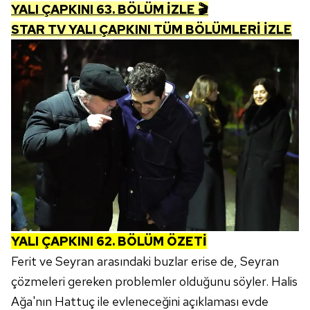
YALI ÇAPKINI 63. BÖLÜM İZLE 🎬
STAR TV YALI ÇAPKINI TÜM BÖLÜMLERİ İZLE
YALI ÇAPKINI 62.
BÖLÜM ÖZETİ
Ferit ve Seyran arasındaki buzlar erise de, Seyran
çözmeleri gereken problemler olduğunu söyler. Halis
Ağa'nın Hattuç ile evleneceğini açıklaması evde