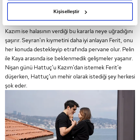
amacımızın size daha iyi bir reklam deneyimi sunmak
olduğunu ve sizlere en iyi içerikleri sunabilmek adına
Kişiselleştir
elimizden gelen çabayı gösterdiğimizi ve bu noktada,
reklamların maliyetlerimizi karşılamak noktasında tek gelir
kalemimiz olduğunu sizlere hatırlatmak isteriz.
Kazım ise halasının verdiği bu kararla neye uğradığını
şaşırır. Seyran'ın kıymetini daha iyi anlayan Ferit, onu
Her halükârda, kullanıcılar, bu çerezlere izin vermedikleri
her konuda destekleyip etrafında pervane olur. Pelin
takdirde, kullanıcılara hedefli reklamlar
ile Kaya arasında ise beklenmedik gelişmeler yaşanır.
gösterilmeyecektir."
Nişan günü Hattuç'u Kazım'dan istemek Ferit'e
Sizlere daha iyi bir hizmet sunabilmek için İnternet
düşerken, Hattuç'un mehir olarak istediği şey herkesi
Sitemizde kendimize ve üçüncü kişilere ait çerezler
şok eder.
kullanılmaktadır. Bu çerezler vasıtasıyla çeşitli kişisel
verileriniz işlenmekte olup gerekli olan çerezler bilgi
toplumu hizmetlerinin sunulması amacıyla
kullanılmaktadır. Diğer çerezler, sitemizin daha işlevsel
kılınması ve kişiselleştirilmesi ve sizlere yönelik
reklam/pazarlama faaliyetlerinin yapılması, amaçlarıyla
sınırlı olarak açık rızanız dahilinde kullanılacaktır.