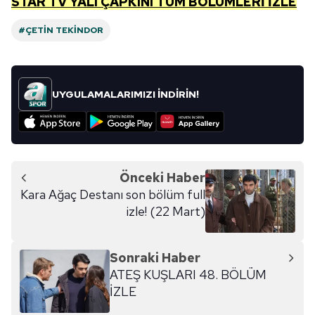
STAR TV YALI ÇAPKINI TÜM BÖLÜMLERİ İZLE
#ÇETIN TEKINDOR
UYGULAMALARIMIZI İNDİRİN!
Önceki Haber
Kara Ağaç Destanı son bölüm full
izle! (22 Mart)
Sonraki Haber
ATEŞ KUŞLARI 48. BÖLÜM
İZLE