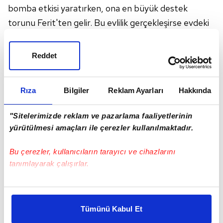
bomba etkisi yaratırken, ona en büyük destek
torunu Ferit'ten gelir. Bu evlilik gerçekleşirse evdeki
gücünü tamamen yitireceğini düşünen İfakat, kan
donduran planları değerlendirmeye alır. Geçmişte
Reddet
yaşayamadıkları güzel günleri telafi etmek isteyen
Halis Ağa ve Hattuç, evlilik sürecinde her şeyin
Rıza
Bilgiler
Reklam Ayarları
Hakkında
usulüne göre hiçbir eksik olmadan ilerlemesin ister.
"Sitelerimizde reklam ve pazarlama faaliyetlerinin
yürütülmesi amaçları ile çerezler kullanılmaktadır.
Bu çerezler, kullanıcıların tarayıcı ve cihazlarını
tanımlayarak çalışırlar.
Bu çerezlere izin vermeniz halinde sizlere özel
kişiselleştirilmiş reklamlar sunabilir, sayfalarımızda sizlere
Tümünü Kabul Et
daha iyi reklam deneyimi yaşatabiliriz. Bunu yaparken