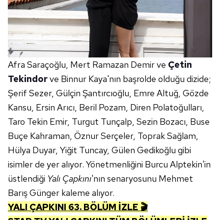
Çerezlere ilişkin tercihlerinizi aşağıda yer alan panel
vasıtasıyla belirleyebilirsiniz. Çerezlere ilişkin detaylı bilgi
için Ayarlar butonuna tıklayabilir,
Çerez Bilgilendirme
Metnimizi
ziyaret edebilirsiniz.
Afra Saraçoğlu, Mert Ramazan Demir ve
Çetin
6698 sayılı Kişisel Verilerin Korunması Kanunu uyarınca
Tekindor
ve Binnur Kaya'nın başrolde olduğu dizide;
hazırlanmış Aydınlatma Metnimizi okumak ve sitemizde
Şerif Sezer, Gülçin Şantırcıoğlu, Emre Altuğ, Gözde
ilgili mevzuata uygun olarak kullanılan çerezlerle ilgili bilgi
Kansu, Ersin Arıcı, Beril Pozam, Diren Polatoğulları,
almak için lütfen
tıklayınız
.
Taro Tekin Emir, Turgut Tunçalp, Sezin Bozacı, Buse
Buçe Kahraman, Öznur Serçeler, Toprak Sağlam,
Hülya Duyar, Yiğit Tuncay, Gülen Gedikoğlu gibi
isimler de yer alıyor. Yönetmenliğini Burcu Alptekin'in
üstlendiği
Yalı Çapkını
'nın senaryosunu Mehmet
Barış Günger kaleme alıyor.
YALI ÇAPKINI 63. BÖLÜM İZLE 🎬