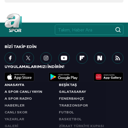
BIZI TAKIP EDIN
UYGULAMALARIMIZI İNDİRİN!
ANASAYFA
BEŞİKTAŞ
A SPOR CANLI YAYIN
GALATASARAY
A SPOR RADYO
FENERBAHÇE
HABERLER
TRABZONSPOR
CANLI SKOR
FUTBOL
YAZARLAR
BASKETBOL
GALERİ
ZİRAAT TÜRKİYE KUPASI