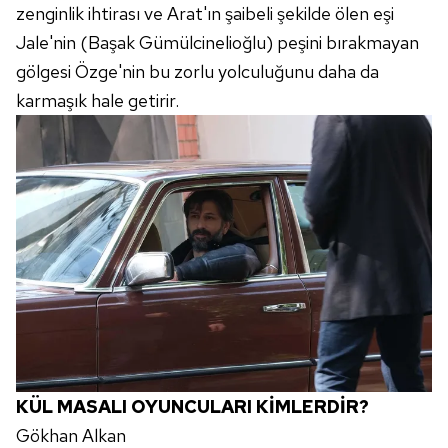
zenginlik ihtirası ve Arat'ın şaibeli şekilde ölen eşi
için Ayarlar butonuna tıklayabilir,
Çerez Bilgilendirme
Jale'nin (Başak Gümülcinelioğlu) peşini bırakmayan
Metnimizi
ziyaret edebilirsiniz.
gölgesi Özge'nin bu zorlu yolculuğunu daha da
6698 sayılı Kişisel Verilerin Korunması Kanunu uyarınca
karmaşık hale getirir.
hazırlanmış Aydınlatma Metnimizi okumak ve sitemizde
ilgili mevzuata uygun olarak kullanılan çerezlerle ilgili bilgi
almak için lütfen
tıklayınız
.
KÜL MASALI OYUNCULARI KİMLERDİR?
Gökhan Alkan