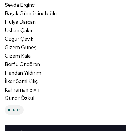
Sevda Erginci
Başak Gümülcinelioğlu
Hülya Darcan
Ushan Çakır
Özgür Çevik
Gizem Güneş
Gizem Kala
Berfu Öngören
Handan Yıldırım
İlker Sami Kılıç
Kahraman Sivri
Güner Özkul
#TRT 1