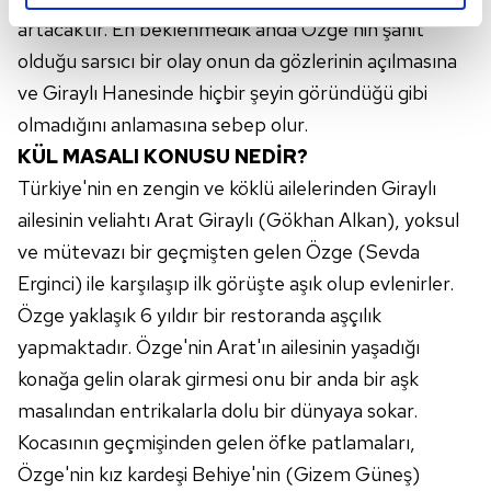
reklamların maliyetlerimizi karşılamak noktasında tek gelir
artacaktır. En beklenmedik anda Özge'nin şahit
kalemimiz olduğunu sizlere hatırlatmak isteriz.
olduğu sarsıcı bir olay onun da gözlerinin açılmasına
ve Giraylı Hanesinde hiçbir şeyin göründüğü gibi
Her halükârda, kullanıcılar, bu çerezlere izin vermedikleri
olmadığını anlamasına sebep olur.
takdirde, kullanıcılara hedefli reklamlar
gösterilmeyecektir."
KÜL MASALI KONUSU NEDİR?
Türkiye'nin en zengin ve köklü ailelerinden Giraylı
Sizlere daha iyi bir hizmet sunabilmek için İnternet
ailesinin veliahtı Arat Giraylı (Gökhan Alkan), yoksul
Sitemizde kendimize ve üçüncü kişilere ait çerezler
ve mütevazı bir geçmişten gelen Özge (Sevda
kullanılmaktadır. Bu çerezler vasıtasıyla çeşitli kişisel
Erginci) ile karşılaşıp ilk görüşte aşık olup evlenirler.
verileriniz işlenmekte olup gerekli olan çerezler bilgi
toplumu hizmetlerinin sunulması amacıyla
Özge yaklaşık 6 yıldır bir restoranda aşçılık
kullanılmaktadır. Diğer çerezler, sitemizin daha işlevsel
yapmaktadır. Özge'nin Arat'ın ailesinin yaşadığı
kılınması ve kişiselleştirilmesi ve sizlere yönelik
konağa gelin olarak girmesi onu bir anda bir aşk
reklam/pazarlama faaliyetlerinin yapılması, amaçlarıyla
masalından entrikalarla dolu bir dünyaya sokar.
sınırlı olarak açık rızanız dahilinde kullanılacaktır.
Kocasının geçmişinden gelen öfke patlamaları,
Çerezlere ilişkin tercihlerinizi aşağıda yer alan panel
Özge'nin kız kardeşi Behiye'nin (Gizem Güneş)
vasıtasıyla belirleyebilirsiniz. Çerezlere ilişkin detaylı bilgi