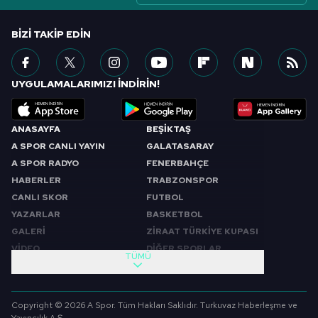
BIZI TAKIP EDIN
UYGULAMALARIMIZI İNDİRİN!
ANASAYFA
BEŞİKTAŞ
A SPOR CANLI YAYIN
GALATASARAY
A SPOR RADYO
FENERBAHÇE
HABERLER
TRABZONSPOR
CANLI SKOR
FUTBOL
YAZARLAR
BASKETBOL
GALERİ
ZİRAAT TÜRKİYE KUPASI
VİDEO
DİĞER SPORLAR
TÜMÜ
PROGRAMLAR
VIDEO
SABAH SPORU
FUTBOL
Copyright © 2026 A Spor. Tüm Hakları Saklıdır. Turkuvaz Haberleşme ve
SPOR GÜNDEMİ
BASKETBOL