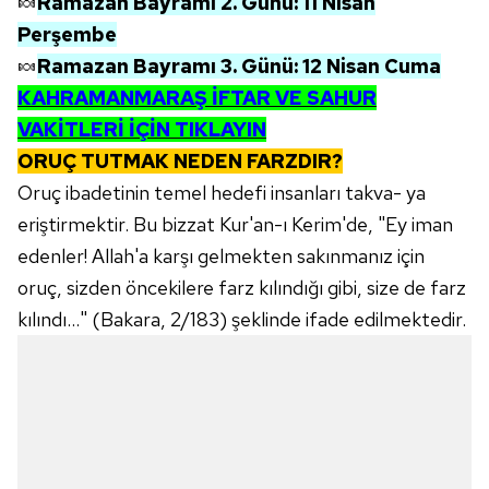
🍬
Ramazan Bayramı 2. Günü: 11 Nisan
Perşembe
🍬
Ramazan Bayramı 3. Günü: 12 Nisan Cuma
KAHRAMANMARAŞ
İFTAR VE SAHUR
VAKİTLERİ İÇİN TIKLAYIN
ORUÇ TUTMAK NEDEN FARZDIR?
Oruç ibadetinin temel hedefi insanları takva- ya
eriştirmektir. Bu bizzat Kur'an-ı Kerim'de, "Ey iman
edenler! Allah'a karşı gelmekten sakınmanız için
oruç, sizden öncekilere farz kılındığı gibi, size de farz
kılındı..." (Bakara, 2/183) şeklinde ifade edilmektedir.