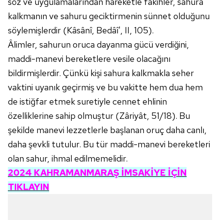
söz ve uygulamalarından hareketle fakihler, sahura
kalkmanın ve sahuru geciktirmenin sünnet olduğunu
söylemişlerdir (Kâsânî, Bedâî', II, 105).
Âlimler, sahurun oruca dayanma gücü verdiğini,
maddi-manevi bereketlere vesile olacağını
bildirmişlerdir. Çünkü kişi sahura kalkmakla seher
vaktini uyanık geçirmiş ve bu vakitte hem dua hem
de istiğfar etmek suretiyle cennet ehlinin
özelliklerine sahip olmuştur (Zâriyât, 51/18). Bu
şekilde manevi lezzetlerle başlanan oruç daha canlı,
daha şevkli tutulur. Bu tür maddi-manevi bereketleri
olan sahur, ihmal edilmemelidir.
2024 KAHRAMANMARAŞ
İMSAKİYE İÇİN
TIKLAYIN