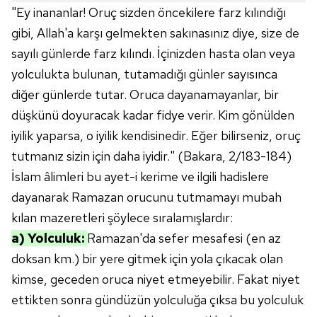
"Ey inananlar! Oruç sizden öncekilere farz kılındığı
kılınması ve kişiselleştirilmesi ve sizlere yönelik
reklam/pazarlama faaliyetlerinin yapılması, amaçlarıyla
gibi, Allah'a karşı gelmekten sakınasınız diye, size de
sınırlı olarak açık rızanız dahilinde kullanılacaktır.
sayılı günlerde farz kılındı. İçinizden hasta olan veya
yolculukta bulunan, tutamadığı günler sayısınca
Çerezlere ilişkin tercihlerinizi aşağıda yer alan panel
diğer günlerde tutar. Oruca dayanamayanlar, bir
vasıtasıyla belirleyebilirsiniz. Çerezlere ilişkin detaylı bilgi
düşkünü doyuracak kadar fidye verir. Kim gönülden
için Ayarlar butonuna tıklayabilir,
Çerez Bilgilendirme
Metnimizi
ziyaret edebilirsiniz.
iyilik yaparsa, o iyilik kendisinedir. Eğer bilirseniz, oruç
tutmanız sizin için daha iyidir." (Bakara, 2/183-184)
6698 sayılı Kişisel Verilerin Korunması Kanunu uyarınca
İslam âlimleri bu ayet-i kerime ve ilgili hadislere
hazırlanmış Aydınlatma Metnimizi okumak ve sitemizde
dayanarak Ramazan orucunu tutmamayı mubah
ilgili mevzuata uygun olarak kullanılan çerezlerle ilgili bilgi
kılan mazeretleri şöylece sıralamışlardır:
almak için lütfen
tıklayınız
.
a) Yolculuk:
Ramazan'da sefer mesafesi (en az
doksan km.) bir yere gitmek için yola çıkacak olan
kimse, geceden oruca niyet etmeyebilir. Fakat niyet
ettikten sonra gündüzün yolculuğa çıksa bu yolculuk