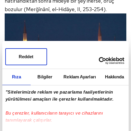
hatırlandıktan sonra mideye bir şey inerse, oruç
bozulur (Merğînânî, el-Hidâye, II, 253-254).
Reddet
Rıza
Bilgiler
Reklam Ayarları
Hakkında
EZANA NE KADAR KALDIĞINI ÖĞRENMEK İÇİN
"Sitelerimizde reklam ve pazarlama faaliyetlerinin
TIKLAYIN
yürütülmesi amaçları ile çerezler kullanılmaktadır.
KİMLER ORUÇ İBADETİNDEN MUAFTIR?
İslam dini, ilke olarak kişileri güçleri nispetinde
Bu çerezler, kullanıcıların tarayıcı ve cihazlarını
sorumlu tutmuş, güçlerini aşan veya sıkıntıya yol
tanımlayarak çalışırlar.
açan durumlarda kolaylaştırıcı hükümler getirmiştir.