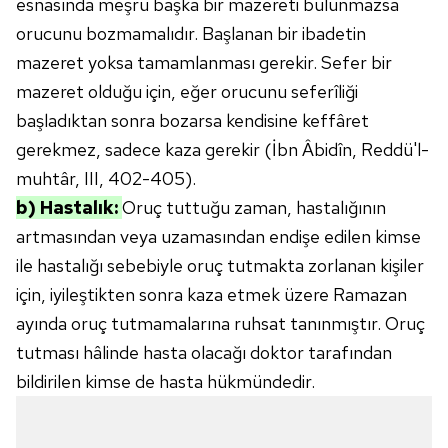
esnasında meşru başka bir mazereti bulunmazsa
orucunu bozmamalıdır. Başlanan bir ibadetin
mazeret yoksa tamamlanması gerekir. Sefer bir
mazeret olduğu için, eğer orucunu seferîliği
başladıktan sonra bozarsa kendisine keffâret
gerekmez, sadece kaza gerekir (İbn Âbidîn, Reddü'l-
muhtâr, III, 402-405).
b) Hastalık:
Oruç tuttuğu zaman, hastalığının
artmasından veya uzamasından endişe edilen kimse
ile hastalığı sebebiyle oruç tutmakta zorlanan kişiler
için, iyileştikten sonra kaza etmek üzere Ramazan
ayında oruç tutmamalarına ruhsat tanınmıştır. Oruç
tutması hâlinde hasta olacağı doktor tarafından
bildirilen kimse de hasta hükmündedir.