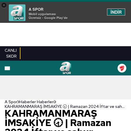
×
A SPOR
İNDİR
Mobil uygulaması
Ücretsiz - Google Play'de
CANLI
SKOR
A Spor
Haberler Haberleri
KAHRAMANMARAŞ İMSAKİYE 🕣 | Ramazan 2024 İftar ve sahur saatleri - Kahramanmaraş iftar vakti! (Kahramanmaraş sahur saati)
KAHRAMANMARAŞ
İMSAKİYE 🕣 | Ramazan