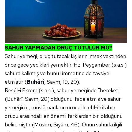
SAHUR YAPMADAN ORUÇ TUTULUR MU?
Sahur yemeği, oruç tutacak kişilerin imsak vaktinden
önce gece yedikleri yemektir. Hz. Peygamber (s.a.s.)
sahura kalkmış ve bunu ümmetine de tavsiye
etmiştir (
Buhârî
, Savm, 19, 20).
Resûl-i Ekrem (s.a.s.), sahur yemeğinde "bereket"
(Buhârî, Savm, 20) olduğunu ifade etmiş ve sahur
yemeğinin, müslümanların orucu ile ehl-i kitabın
orucu arasındaki en önemli farklardan biri olduğunu
belirtmiştir (Müslim, Sıyâm, 46). Onun sahurla ilgili