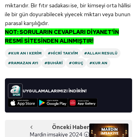
miktarıdır. Bir fıtır sadakası ise, bir kimseyi orta hâllisi
ile bir gün doyurabilecek yiyecek miktarı veya bunun
parasal karşılığıdır.
NOT: SORULARIN CEVAPLARI DİYANET'İN
RESMİ SİTESİNDEN ALINMIŞTIR!
#KUR AN I KERIM
#HICRI TAKVIM
#ALLAH RESULÜ
#RAMAZAN AYI
#BUHÂRÎ
#ORUÇ
#KUR AN
UYGULAMALARIMIZI İNDİRİN!
Önceki Haber
Mardin imsakiye 2024 🕣