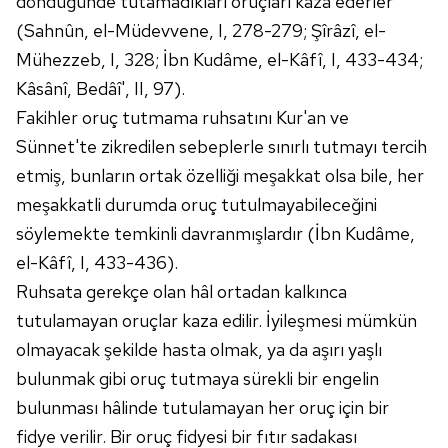
döndüğünde tutamadıkları oruçları kazâ ederler
(Sahnûn, el-Müdevvene, I, 278-279; Şîrâzî, el-
Mühezzeb, I, 328; İbn Kudâme, el-Kâfî, I, 433-434;
Kâsânî, Bedâî', II, 97).
Fakihler oruç tutmama ruhsatını Kur'an ve
Sünnet'te zikredilen sebeplerle sınırlı tutmayı tercih
etmiş, bunların ortak özelliği meşakkat olsa bile, her
meşakkatli durumda oruç tutulmayabileceğini
söylemekte temkinli davranmışlardır (İbn Kudâme,
el-Kâfî, I, 433-436).
Ruhsata gerekçe olan hâl ortadan kalkınca
tutulamayan oruçlar kaza edilir. İyileşmesi mümkün
olmayacak şekilde hasta olmak, ya da aşırı yaşlı
bulunmak gibi oruç tutmaya sürekli bir engelin
bulunması hâlinde tutulamayan her oruç için bir
fidye verilir. Bir oruç fidyesi bir fıtır sadakası