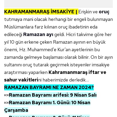
KAHRAMANMARAŞ
İMSAKİYE |
Erişkin ve
oruç
tutmaya mani olacak herhangi bir engeli bulunmayan
Müslümanlara farz kılınan oruç ibadetinin eda
edileceği
Ramazan ayı
geldi. Hicri takvime göre her
yıl 10 gün erkene çeken Ramazan ayının en büyük
önemi, Hz. Muhammed'e Kur'an ayetlerinin bu
zamanda gelmeye başlaması olarak bilinir. On bir ayın
sultanını oruç tutarak geçirmek isteyenler imsakiye
araştırması yaparken
Kahramanmaraş iftar ve
sahur vakitleri
ni haberimizde derledik...
RAMAZAN BAYRAMI NE ZAMAN 2024?
🍬
Ramazan Bayramı arifesi: 9 Nisan Salı
🍬
Ramazan Bayramı 1. Günü: 10 Nisan
Çarşamba