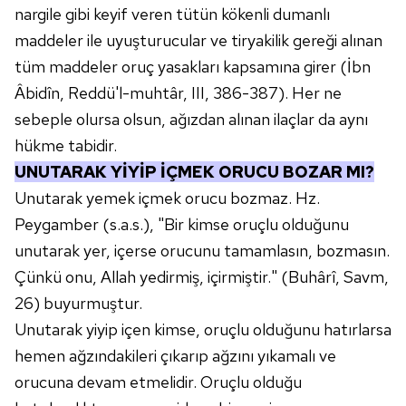
nargile gibi keyif veren tütün kökenli dumanlı
maddeler ile uyuşturucular ve tiryakilik gereği alınan
tüm maddeler oruç yasakları kapsamına girer (İbn
Âbidîn, Reddü'l-muhtâr, III, 386-387). Her ne
sebeple olursa olsun, ağızdan alınan ilaçlar da aynı
hükme tabidir.
UNUTARAK YİYİP İÇMEK ORUCU BOZAR MI?
Unutarak yemek içmek orucu bozmaz. Hz.
Peygamber (s.a.s.), "Bir kimse oruçlu olduğunu
unutarak yer, içerse orucunu tamamlasın, bozmasın.
Çünkü onu, Allah yedirmiş, içirmiştir." (Buhârî, Savm,
26) buyurmuştur.
Unutarak yiyip içen kimse, oruçlu olduğunu hatırlarsa
hemen ağzındakileri çıkarıp ağzını yıkamalı ve
orucuna devam etmelidir. Oruçlu olduğu