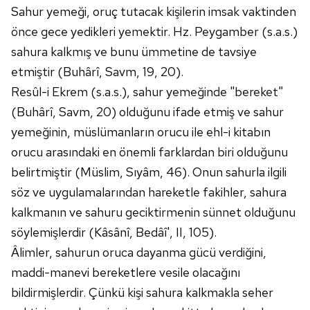
Sahur yemeği, oruç tutacak kişilerin imsak vaktinden
önce gece yedikleri yemektir. Hz. Peygamber (s.a.s.)
sahura kalkmış ve bunu ümmetine de tavsiye
etmiştir (Buhârî, Savm, 19, 20).
Resûl-i Ekrem (s.a.s.), sahur yemeğinde "bereket"
(Buhârî, Savm, 20) olduğunu ifade etmiş ve sahur
yemeğinin, müslümanların orucu ile ehl-i kitabın
orucu arasındaki en önemli farklardan biri olduğunu
belirtmiştir (Müslim, Sıyâm, 46). Onun sahurla ilgili
söz ve uygulamalarından hareketle fakihler, sahura
kalkmanın ve sahuru geciktirmenin sünnet olduğunu
söylemişlerdir (Kâsânî, Bedâî', II, 105).
Âlimler, sahurun oruca dayanma gücü verdiğini,
maddi-manevi bereketlere vesile olacağını
bildirmişlerdir. Çünkü kişi sahura kalkmakla seher