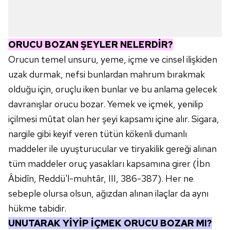
ORUCU BOZAN ŞEYLER NELERDİR?
Orucun temel unsuru, yeme, içme ve cinsel ilişkiden
uzak durmak, nefsi bunlardan mahrum bırakmak
olduğu için, oruçlu iken bunlar ve bu anlama gelecek
davranışlar orucu bozar. Yemek ve içmek, yenilip
içilmesi mûtat olan her şeyi kapsamı içine alır. Sigara,
nargile gibi keyif veren tütün kökenli dumanlı
maddeler ile uyuşturucular ve tiryakilik gereği alınan
tüm maddeler oruç yasakları kapsamına girer (İbn
Âbidîn, Reddü'l-muhtâr, III, 386-387). Her ne
sebeple olursa olsun, ağızdan alınan ilaçlar da aynı
hükme tabidir.
UNUTARAK YİYİP İÇMEK ORUCU BOZAR MI?