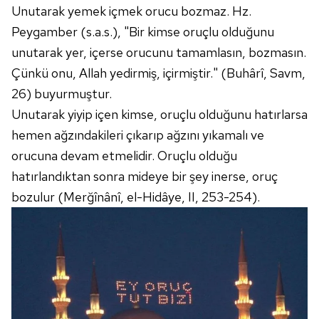
Unutarak yemek içmek orucu bozmaz. Hz.
Peygamber (s.a.s.), "Bir kimse oruçlu olduğunu
unutarak yer, içerse orucunu tamamlasın, bozmasın.
Çünkü onu, Allah yedirmiş, içirmiştir." (Buhârî, Savm,
26) buyurmuştur.
Unutarak yiyip içen kimse, oruçlu olduğunu hatırlarsa
hemen ağzındakileri çıkarıp ağzını yıkamalı ve
orucuna devam etmelidir. Oruçlu olduğu
hatırlandıktan sonra mideye bir şey inerse, oruç
bozulur (Merğînânî, el-Hidâye, II, 253-254).