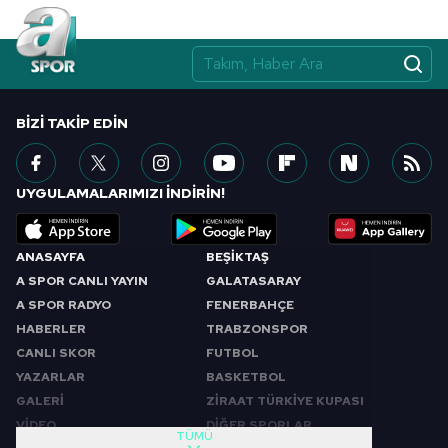
BIZI TAKIP EDIN
UYGULAMALARIMIZI İNDİRİN!
ANASAYFA
BEŞİKTAŞ
A SPOR CANLI YAYIN
GALATASARAY
A SPOR RADYO
FENERBAHÇE
HABERLER
TRABZONSPOR
CANLI SKOR
FUTBOL
YAZARLAR
BASKETBOL
GALERİ
ZİRAAT TÜRKİYE KUPASI
VİDEO
DİĞER SPORLAR
TÜMÜ