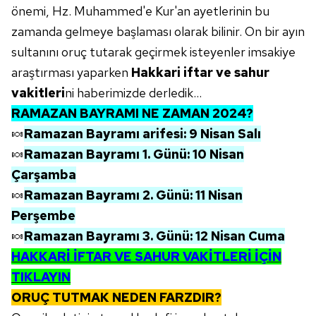
önemi, Hz. Muhammed'e Kur'an ayetlerinin bu
zamanda gelmeye başlaması olarak bilinir. On bir ayın
sultanını oruç tutarak geçirmek isteyenler imsakiye
araştırması yaparken
Hakkari iftar ve sahur
vakitleri
ni haberimizde derledik...
RAMAZAN BAYRAMI NE ZAMAN 2024?
🍬
Ramazan Bayramı arifesi: 9 Nisan Salı
🍬
Ramazan Bayramı 1. Günü: 10 Nisan
Çarşamba
🍬
Ramazan Bayramı 2. Günü: 11 Nisan
Perşembe
🍬
Ramazan Bayramı 3. Günü: 12 Nisan Cuma
HAKKARİ
İFTAR VE SAHUR VAKİTLERİ İÇİN
TIKLAYIN
ORUÇ TUTMAK NEDEN FARZDIR?