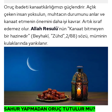
Oruç ibadeti kanaatkârlığımızı güçlendirir. Açlık
çeken insan yoksulun, muhtacın durumunu anlar ve
kanaat etmenin önemini daha iyi kavrar. Artık israf
edemez olur.
Allah Resulü
'nün "Kanaat bitmeyen
bir hazinedir" (Beyhakî, "Zühd",2/88) sözü, müminin
kulaklarında yankılanır.
SAHUR YAPMADAN ORUÇ TUTULUR MU?