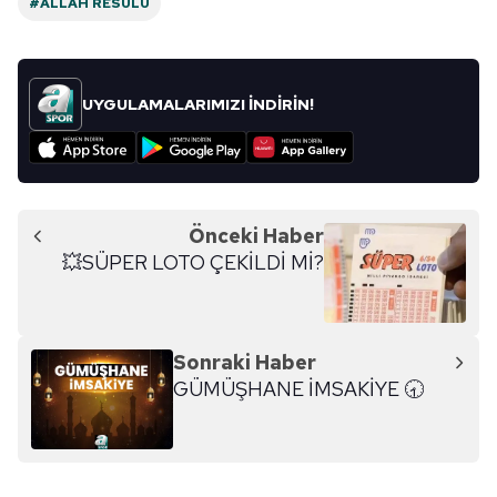
#ALLAH RESULÜ
UYGULAMALARIMIZI İNDİRİN!
Önceki Haber
💥SÜPER LOTO ÇEKİLDİ Mİ?
Sonraki Haber
GÜMÜŞHANE İMSAKİYE 🕣