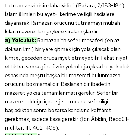
Çerezlere ilişkin tercihlerinizi aşağıda yer alan panel
tutmanız sizin için daha iyidir." (Bakara, 2/183-184)
vasıtasıyla belirleyebilirsiniz. Çerezlere ilişkin detaylı bilgi
İslam âlimleri bu ayet-i kerime ve ilgili hadislere
için Ayarlar butonuna tıklayabilir,
Çerez Bilgilendirme
dayanarak Ramazan orucunu tutmamayı mubah
Metnimizi
ziyaret edebilirsiniz.
kılan mazeretleri şöylece sıralamışlardır:
a) Yolculuk:
Ramazan'da sefer mesafesi (en az
6698 sayılı Kişisel Verilerin Korunması Kanunu uyarınca
hazırlanmış Aydınlatma Metnimizi okumak ve sitemizde
doksan km.) bir yere gitmek için yola çıkacak olan
ilgili mevzuata uygun olarak kullanılan çerezlerle ilgili bilgi
kimse, geceden oruca niyet etmeyebilir. Fakat niyet
almak için lütfen
tıklayınız
.
ettikten sonra gündüzün yolculuğa çıksa bu yolculuk
esnasında meşru başka bir mazereti bulunmazsa
orucunu bozmamalıdır. Başlanan bir ibadetin
mazeret yoksa tamamlanması gerekir. Sefer bir
mazeret olduğu için, eğer orucunu seferîliği
başladıktan sonra bozarsa kendisine keffâret
gerekmez, sadece kaza gerekir (İbn Âbidîn, Reddü'l-
muhtâr, III, 402-405).