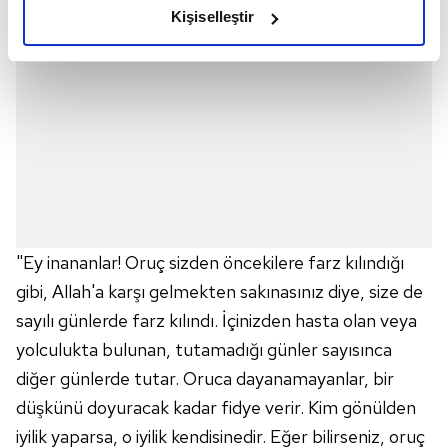
olduğunu ve sizlere en iyi içerikleri sunabilmek adına
Kişiselleştir
elimizden gelen çabayı gösterdiğimizi ve bu noktada,
reklamların maliyetlerimizi karşılamak noktasında tek gelir
kalemimiz olduğunu sizlere hatırlatmak isteriz.
Her halükârda, kullanıcılar, bu çerezlere izin vermedikleri
takdirde, kullanıcılara hedefli reklamlar
gösterilmeyecektir."
Sizlere daha iyi bir hizmet sunabilmek için İnternet
Sitemizde kendimize ve üçüncü kişilere ait çerezler
"Ey inananlar! Oruç sizden öncekilere farz kılındığı
kullanılmaktadır. Bu çerezler vasıtasıyla çeşitli kişisel
gibi, Allah'a karşı gelmekten sakınasınız diye, size de
verileriniz işlenmekte olup gerekli olan çerezler bilgi
toplumu hizmetlerinin sunulması amacıyla
sayılı günlerde farz kılındı. İçinizden hasta olan veya
kullanılmaktadır. Diğer çerezler, sitemizin daha işlevsel
yolculukta bulunan, tutamadığı günler sayısınca
kılınması ve kişiselleştirilmesi ve sizlere yönelik
diğer günlerde tutar. Oruca dayanamayanlar, bir
reklam/pazarlama faaliyetlerinin yapılması, amaçlarıyla
düşkünü doyuracak kadar fidye verir. Kim gönülden
sınırlı olarak açık rızanız dahilinde kullanılacaktır.
iyilik yaparsa, o iyilik kendisinedir. Eğer bilirseniz, oruç