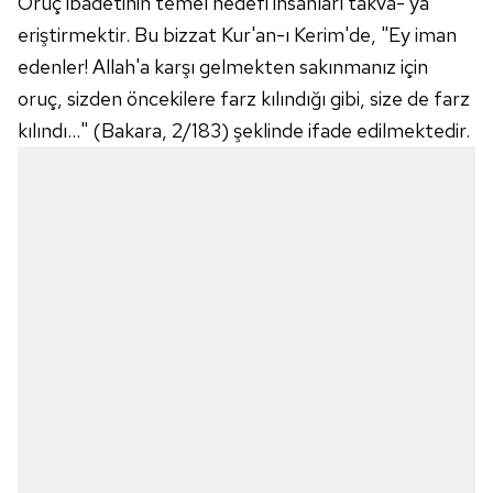
Oruç ibadetinin temel hedefi insanları takva- ya
eriştirmektir. Bu bizzat Kur'an-ı Kerim'de, "Ey iman
edenler! Allah'a karşı gelmekten sakınmanız için
oruç, sizden öncekilere farz kılındığı gibi, size de farz
kılındı..." (Bakara, 2/183) şeklinde ifade edilmektedir.