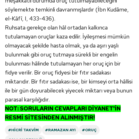
meşakkatli durumda oruç tutulmayabileceğini
söylemekte temkinli davranmışlardır (İbn Kudâme,
el-Kâfî, I, 433-436).
Ruhsata gerekçe olan hâl ortadan kalkınca
tutulamayan oruçlar kaza edilir. İyileşmesi mümkün
olmayacak şekilde hasta olmak, ya da aşırı yaşlı
bulunmak gibi oruç tutmaya sürekli bir engelin
bulunması hâlinde tutulamayan her oruç için bir
fidye verilir. Bir oruç fidyesi bir fıtır sadakası
miktarıdır. Bir fıtır sadakası ise, bir kimseyi orta hâllisi
ile bir gün doyurabilecek yiyecek miktarı veya bunun
parasal karşılığıdır.
NOT: SORULARIN CEVAPLARI DİYANET'İN
RESMİ SİTESİNDEN ALINMIŞTIR!
#HICRI TAKVIM
#RAMAZAN AYI
#ORUÇ