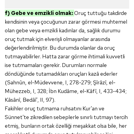
f) Gebe ve emzikli olmak:
Oruç tuttuğu takdirde
kendisinin veya çocuğunun zarar görmesi muhtemel
olan gebe veya emzikli kadınlar da, sağlık durumu
oruç tutmak için elverişli olmayanlar arasında
değerlendirilmiştir. Bu durumda olanlar da oruç
tutmayabilirler. Hatta zarar görme ihtimali kuvvetli
ise tutmamaları gerekir. Durumları normale
döndüğünde tutamadıkları oruçları kazâ ederler
(Sahnûn, el-Müdevvene, I, 278-279; Şîrâzî, el-
Mühezzeb, I, 328; İbn Kudâme, el-Kâfî, I, 433-434;
Kâsânî, Bedâî', II, 97).
Fakihler oruç tutmama ruhsatını Kur'an ve
Sünnet'te zikredilen sebeplerle sınırlı tutmayı tercih
etmiş, bunların ortak özelliği meşakkat olsa bile, her