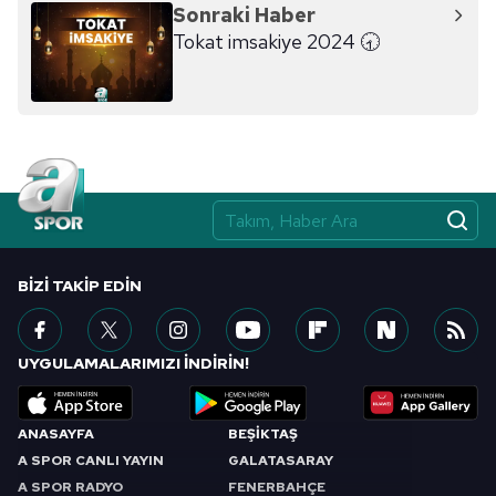
hazırlanmış Aydınlatma Metnimizi okumak ve sitemizde
Sonraki Haber
ilgili mevzuata uygun olarak kullanılan çerezlerle ilgili bilgi
Tokat imsakiye 2024 🕣
almak için lütfen
tıklayınız
.
BIZI TAKIP EDIN
UYGULAMALARIMIZI İNDİRİN!
ANASAYFA
BEŞİKTAŞ
A SPOR CANLI YAYIN
GALATASARAY
A SPOR RADYO
FENERBAHÇE