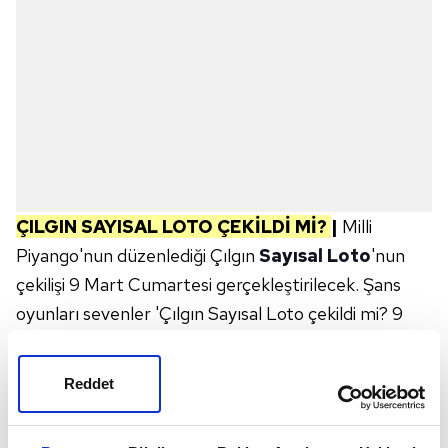
ÇILGIN SAYISAL LOTO ÇEKİLDİ Mİ?
|
Milli
Piyango'nun düzenlediği Çılgın
Sayısal Loto
'nun
çekilişi 9 Mart Cumartesi gerçekleştirilecek. Şans
oyunları sevenler 'Çılgın Sayısal Loto çekildi mi? 9
Mart Cumartesi Sayısal Loto çekiliş sonuçları'
araması yapıyor. Çılgın Sayısal Loto çekilişleri
Reddet
pazartesi, çarşamba ve cumartesi günleri
gerçekleştiriliyor. İşte 9 Mart Cumartesi Çılgın