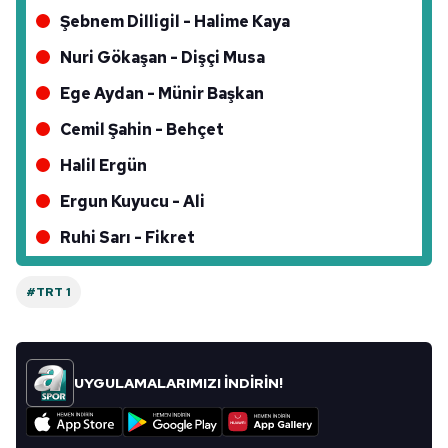
Şebnem Dilligil - Halime Kaya
Nuri Gökaşan - Dişçi Musa
Ege Aydan - Münir Başkan
Cemil Şahin - Behçet
Halil Ergün
Ergun Kuyucu - Ali
Ruhi Sarı - Fikret
#TRT 1
UYGULAMALARIMIZI İNDİRİN!