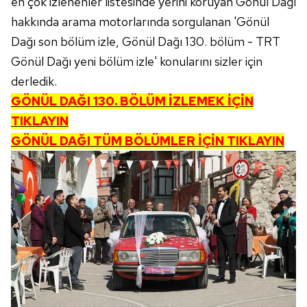
en çok izlenenler listesinde yerini koruyan Gönül Dağı
hakkında arama motorlarında sorgulanan 'Gönül
Dağı son bölüm izle, Gönül Dağı 130. bölüm - TRT
Gönül Dağı yeni bölüm izle' konularını sizler için
derledik.
GÖNÜL DAĞI 130. BÖLÜM İZLEMEK İÇİN
TIKLAYIN
GÖNÜL DAĞI TÜM BÖLÜMLER İÇİN TIKLAYIN