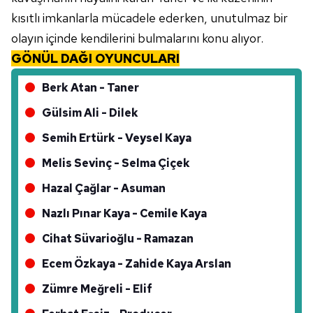
toplumu hizmetlerinin sunulması amacıyla
kısıtlı imkanlarla mücadele ederken, unutulmaz bir
kullanılmaktadır. Diğer çerezler, sitemizin daha işlevsel
olayın içinde kendilerini bulmalarını konu alıyor.
kılınması ve kişiselleştirilmesi ve sizlere yönelik
GÖNÜL DAĞI OYUNCULARI
reklam/pazarlama faaliyetlerinin yapılması, amaçlarıyla
sınırlı olarak açık rızanız dahilinde kullanılacaktır.
Berk Atan - Taner
Çerezlere ilişkin tercihlerinizi aşağıda yer alan panel
Gülsim Ali - Dilek
vasıtasıyla belirleyebilirsiniz. Çerezlere ilişkin detaylı bilgi
Semih Ertürk - Veysel Kaya
için Ayarlar butonuna tıklayabilir,
Çerez Bilgilendirme
Metnimizi
ziyaret edebilirsiniz.
Melis Sevinç - Selma Çiçek
Hazal Çağlar - Asuman
6698 sayılı Kişisel Verilerin Korunması Kanunu uyarınca
hazırlanmış Aydınlatma Metnimizi okumak ve sitemizde
Nazlı Pınar Kaya - Cemile Kaya
ilgili mevzuata uygun olarak kullanılan çerezlerle ilgili bilgi
Cihat Süvarioğlu - Ramazan
almak için lütfen
tıklayınız
.
Ecem Özkaya - Zahide Kaya Arslan
Zümre Meğreli - Elif