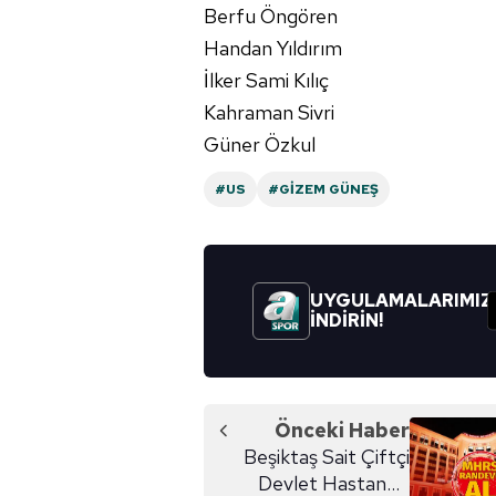
Berfu Öngören
Handan Yıldırım
İlker Sami Kılıç
Kahraman Sivri
Güner Özkul
#US
#GIZEM GÜNEŞ
UYGULAMALARIMIZ
İNDİRİN!
Önceki Haber
Beşiktaş Sait Çiftçi
Devlet Hastanesi