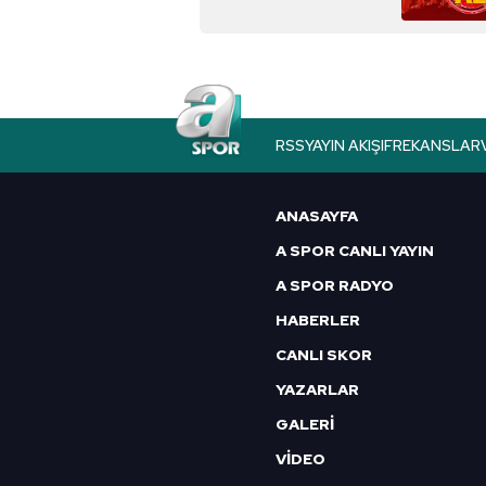
MHRS randevu al!
Beşiktaş Sait Çiftçi
Devlet Hastanesi
online randevu için
tıklayın...
RSS
YAYIN AKIŞI
FREKANSLAR
ANASAYFA
A SPOR CANLI YAYIN
A SPOR RADYO
HABERLER
CANLI SKOR
YAZARLAR
GALERİ
VİDEO