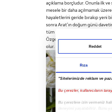
açıklama borçludur. Onunla ilk ve
mesele bir daha açılmamak üzere k
hayaletlerini geride bırakıp yeni b
sonra Arat'ın doğum günü davetin
tüm dengeleri alt üst eder. Jale'ni
Özge olmak üzere herkesin hayatın
olur. Artık hiç kimse için hiçbir şey
Reddet
Rıza
"Sitelerimizde reklam ve paza
Bu çerezler, kullanıcıların tara
Bu çerezlere izin vermeniz halin
deneyimi yaşatabiliriz. Bunu y