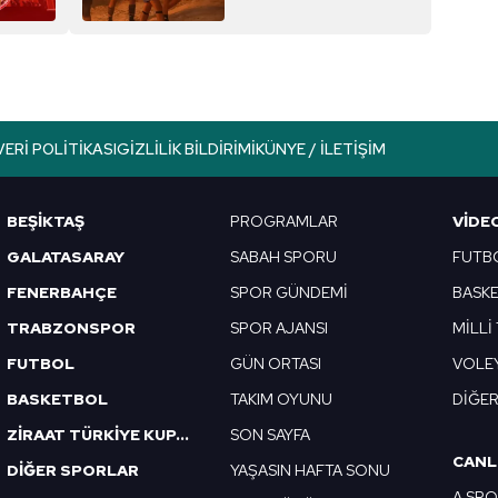
VERI POLITIKASI
GIZLILIK BILDIRIMI
KÜNYE / İLETIŞIM
BEŞİKTAŞ
PROGRAMLAR
VIDE
GALATASARAY
SABAH SPORU
FUTB
FENERBAHÇE
SPOR GÜNDEMİ
BASK
TRABZONSPOR
SPOR AJANSI
MİLLİ
FUTBOL
GÜN ORTASI
VOLE
BASKETBOL
TAKIM OYUNU
DİĞE
ZİRAAT TÜRKİYE KUPASI
SON SAYFA
CANL
DİĞER SPORLAR
YAŞASIN HAFTA SONU
A SP