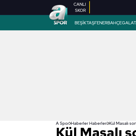
CANLI
SKOR
BEŞİKTAŞ
FENERBAHÇE
GALAT
A Spor
Haberler Haberleri
Kül Masalı son
Kül Masalı s