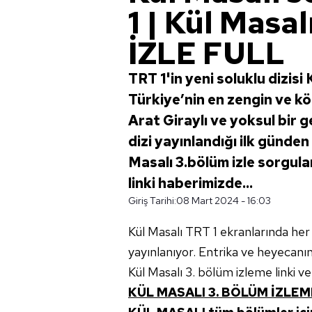
1 | Kül Masal
İZLE FULL
TRT 1'in yeni soluklu dizisi 
Türkiye’nin en zengin ve kök
Arat Giraylı ve yoksul bir 
dizi yayınlandığı ilk günden 
Masalı 3.bölüm izle sorgular
linki haberimizde...
Giriş Tarihi:
08 Mart 2024 - 16:03
Kül Masalı TRT 1 ekranlarında he
yayınlanıyor. Entrika ve heyecanın d
Kül Masalı 3. bölüm izleme linki v
KÜL MASALI 3. BÖLÜM İZLEM