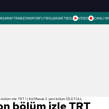
ASARAY
TRABZONSPOR
FUTBOL
BASKETBOL
VİDEO
CANLI YA
 bölüm izle TRT 1 | Kül Masalı 3. yeni bölüm İZLE FULL
on bölüm izle TRT