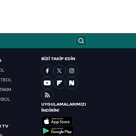
BIZI TAKIP EDIN
O
OL
ETBOL
 TAKIM
YBOL
UYGULAMALARIMIZI
R
İNDİRİN!
I TV
OR