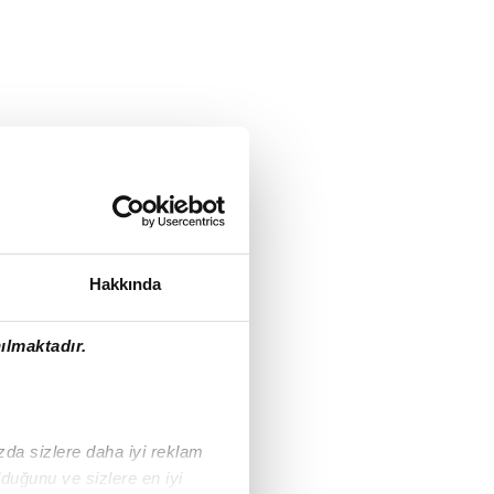
Hakkında
ılmaktadır.
ızda sizlere daha iyi reklam
duğunu ve sizlere en iyi