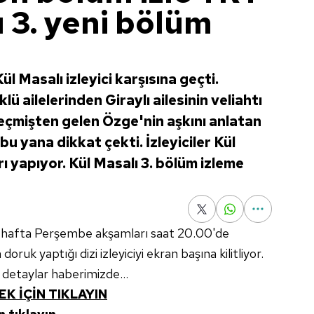
ı 3. yeni bölüm
Kül Masalı izleyici karşısına geçti.
lü ailelerinden Giraylı ailesinin veliahtı
geçmişten gelen Özge'nin aşkını anlatan
bu yana dikkat çekti. İzleyiciler Kül
ı yapıyor. Kül Masalı 3. bölüm izleme
r hafta Perşembe akşamları saat 20.00'de
oruk yaptığı dizi izleyiciyi ekran başına kilitliyor.
e detaylar haberimizde...
EK İÇİN TIKLAYIN