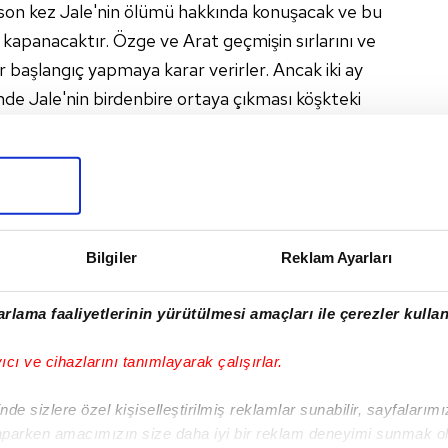
 son kez Jale'nin ölümü hakkında konuşacak ve bu
apanacaktır. Özge ve Arat geçmişin sırlarını ve
ir başlangıç yapmaya karar verirler. Ancak iki ay
de Jale'nin birdenbire ortaya çıkması köşkteki
n sırlarla dolu gizemli dönüşü ile, başta Arat ve
ı derinden sarsacak olaylar zinciri tetiklenmiş
 eskisi gibi olamayacaktır.
Bilgiler
Reklam Ayarları
rlama faaliyetlerinin yürütülmesi amaçları ile çerezler kullan
yıcı ve cihazlarını tanımlayarak çalışırlar.
de sizlere özel kişiselleştirilmiş reklamlar sunabilir, sayfalarım
aparken amacımızın size daha iyi bir reklam deneyimi sunmak ol