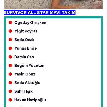
Çerezlere ilişkin tercihlerinizi aşağıda yer alan panel
SURVIVOR ALL STAR MAVİ TAKIM
vasıtasıyla belirleyebilirsiniz. Çerezlere ilişkin detaylı bilgi
için Ayarlar butonuna tıklayabilir,
Çerez Bilgilendirme
Ogeday Girişken
Metnimizi
ziyaret edebilirsiniz.
Yiğit Poyraz
6698 sayılı Kişisel Verilerin Korunması Kanunu uyarınca
Seda Ocak
hazırlanmış Aydınlatma Metnimizi okumak ve sitemizde
Yunus Emre
ilgili mevzuata uygun olarak kullanılan çerezlerle ilgili bilgi
almak için lütfen
tıklayınız
.
Damla Can
Begüm Yücetan
Yasin Obuz
Seda Aktuğlu
Sahra Işık
Hakan Hatipoğlu