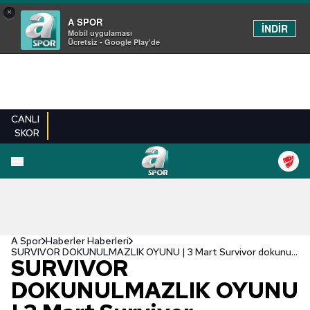
×
A SPOR
İNDİR
Mobil uygulaması
Ücretsiz - Google Play'de
CANLI
SKOR
A Spor
Haberler Haberleri
SURVIVOR DOKUNULMAZLIK OYUNU | 3 Mart Survivor dokunulmazlığı hangi takım kazandı?
SURVIVOR
DOKUNULMAZLIK OYUNU