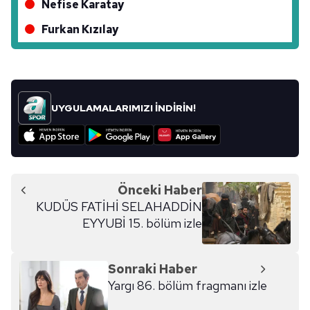
Nefise Karatay
Furkan Kızılay
UYGULAMALARIMIZI İNDİRİN!
Önceki Haber
KUDÜS FATİHİ SELAHADDİN
EYYUBİ 15. bölüm izle
Sonraki Haber
Yargı 86. bölüm fragmanı izle