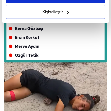
Sercan Yıldırım
amacımızın size daha iyi bir reklam deneyimi sunmak
olduğunu ve sizlere en iyi içerikleri sunabilmek adına
Pınar Saka
Kişiselleştir
elimizden gelen çabayı gösterdiğimizi ve bu noktada,
Aleyna Kalaycıoğlu
reklamların maliyetlerimizi karşılamak noktasında tek gelir
kalemimiz olduğunu sizlere hatırlatmak isteriz.
Berna Gözbaşı
Ersin Korkut
Her halükârda, kullanıcılar, bu çerezlere izin vermedikleri
takdirde, kullanıcılara hedefli reklamlar
Merve Aydın
gösterilmeyecektir."
Özgür Tetik
Sizlere daha iyi bir hizmet sunabilmek için İnternet
Sitemizde kendimize ve üçüncü kişilere ait çerezler
kullanılmaktadır. Bu çerezler vasıtasıyla çeşitli kişisel
verileriniz işlenmekte olup gerekli olan çerezler bilgi
toplumu hizmetlerinin sunulması amacıyla
kullanılmaktadır. Diğer çerezler, sitemizin daha işlevsel
kılınması ve kişiselleştirilmesi ve sizlere yönelik
reklam/pazarlama faaliyetlerinin yapılması, amaçlarıyla
sınırlı olarak açık rızanız dahilinde kullanılacaktır.