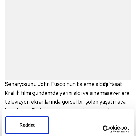
Senaryosunu John Fusco'nun kaleme aldığı Yasak
Krallık filmi gündemde yerini aldı ve sinemaseverlere
televizyon ekranlarında görsel bir şölen yaşatmaya
hazırlanan filmin konusu, oyuncuları araştırılmaya
başladı. Güçlü senaryosu ve başarılı oyuncularıyla
Reddet
dikkat çeken filme dair detaylar haberimizde...