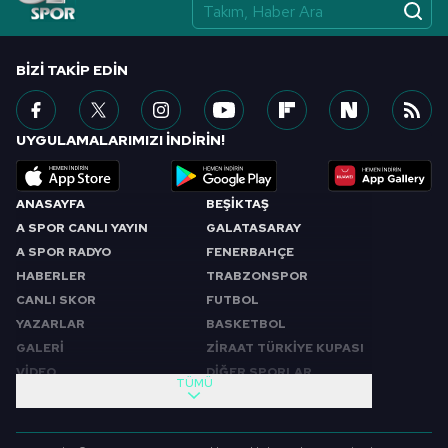
BIZI TAKIP EDIN
UYGULAMALARIMIZI İNDİRİN!
ANASAYFA
BEŞİKTAŞ
A SPOR CANLI YAYIN
GALATASARAY
A SPOR RADYO
FENERBAHÇE
HABERLER
TRABZONSPOR
CANLI SKOR
FUTBOL
YAZARLAR
BASKETBOL
GALERİ
ZİRAAT TÜRKİYE KUPASI
VİDEO
DİĞER SPORLAR
TÜMÜ
PROGRAMLAR
VIDEO
SABAH SPORU
FUTBOL