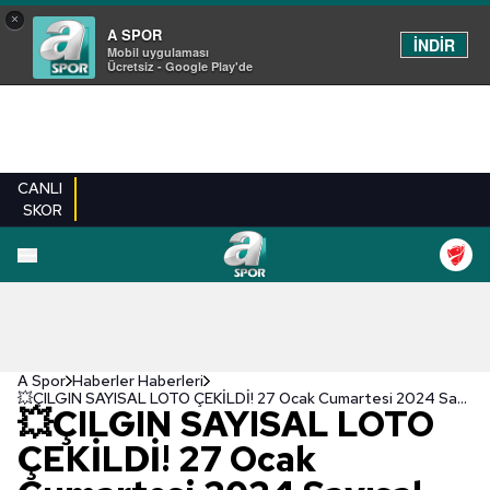
×
A SPOR
İNDİR
Mobil uygulaması
Ücretsiz - Google Play'de
CANLI
SKOR
A Spor
Haberler Haberleri
💥ÇILGIN SAYISAL LOTO ÇEKİLDİ! 27 Ocak Cumartesi 2024 Sayısal Loto çekilişi sonuçları - Çılgın Sayısal Loto sorgulama ekranı
💥ÇILGIN SAYISAL LOTO
ÇEKİLDİ! 27 Ocak