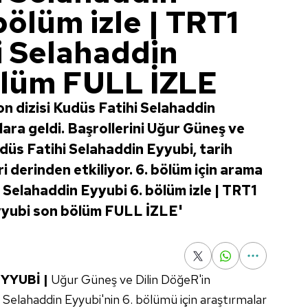
ölüm izle | TRT1
i Selahaddin
ölüm FULL İZLE
on dizisi Kudüs Fatihi Selahaddin
ara geldi. Başrollerini Uğur Güneş ve
udüs Fatihi Selahaddin Eyyubi, tarih
ri derinden etkiliyor. 6. bölüm için arama
 Selahaddin Eyyubi 6. bölüm izle | TRT1
yyubi son bölüm FULL İZLE'
EYYUBİ |
Uğur Güneş ve Dilin DöğeR'in
hi Selahaddin Eyyubi'nin 6. bölümü için araştırmalar