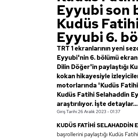
Eyyubi son b
Kudüs Fatih
Eyyubi 6. b
TRT 1 ekranlarının yeni sez
Eyyubi'nin 6. bölümü ekranl
Dilin Döğer'in paylaştığı K
kokan hikayesiyle izleyicile
motorlarında 'Kudüs Fatihi
Kudüs Fatihi Selahaddin E
araştırılıyor. İşte detaylar...
Giriş Tarihi:
26 Aralık 2023 - 01:37
KUDÜS FATİHİ SELAHADDİN 
başrollerini paylaştığı Kudüs Fati