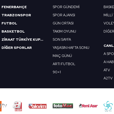
FENERBAHÇE
SPOR GÜNDEMİ
BASK
TRABZONSPOR
SPOR AJANSI
MİLLİ
FUTBOL
GÜN ORTASI
VOLE
BASKETBOL
TAKIM OYUNU
DİĞE
ZİRAAT TÜRKİYE KUPASI
SON SAYFA
CANL
DİĞER SPORLAR
YAŞASIN HAFTA SONU
A SP
MAÇ GÜNÜ
A HA
ARTI FUTBOL
ATV
90+1
A2TV