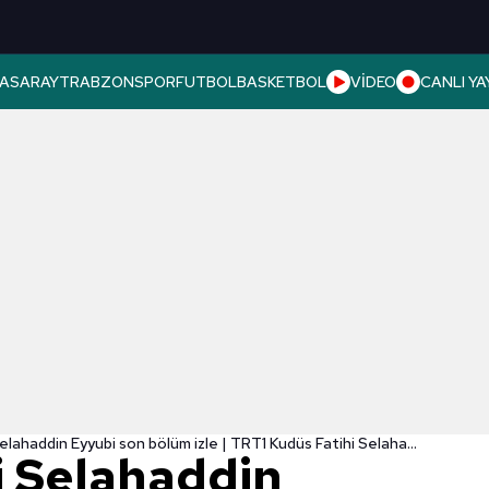
ASARAY
TRABZONSPOR
FUTBOL
BASKETBOL
VİDEO
CANLI YA
Kudüs Fatihi Selahaddin Eyyubi son bölüm izle | TRT1 Kudüs Fatihi Selahaddin Eyyubi 6. bölüm FULL İZLE
i Selahaddin