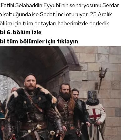
üs Fatihi Selahaddin Eyyubi'nin senaryosunu Serdar
koltuğunda ise Sedat İnci oturuyor. 25 Aralık
ölüm için tüm detayları haberimizde derledik.
i 6. bölüm izle
i tüm bölümler için tıklayın