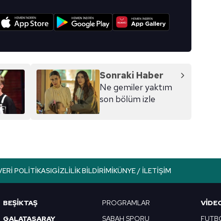
I
Sonraki Haber
Ne gemiler yaktım
son bölüm izle
VERI POLITIKASI
GIZLILIK BILDIRIMI
KÜNYE / İLETIŞIM
BEŞİKTAŞ
PROGRAMLAR
VIDE
GALATASARAY
SABAH SPORU
FUTB