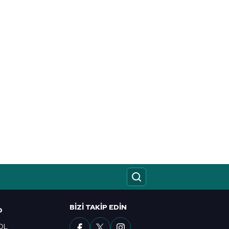
BIZI TAKIP EDIN
O
OL