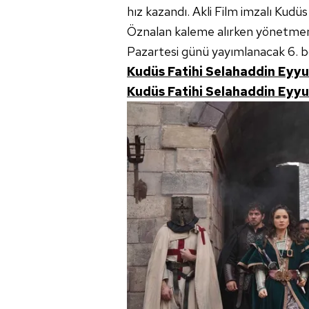
hız kazandı. Akli Film imzalı Kud
Öznalan kaleme alırken yönetmen 
Pazartesi günü yayımlanacak 6. b
Kudüs Fatihi Selahaddin Eyyub
Kudüs Fatihi Selahaddin Eyyub