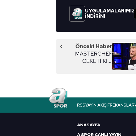
UYGULAMALARIMIZ
İNDİRİN!
Önceki Haber
MASTERCHEF
CEKETİ KİM
KAZANDI? 25 Aralık
RSS
YAYIN AKIŞI
FREKANSLAR
ANASAYFA
A SPOR CANLI YAYIN