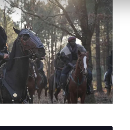
abilmek için İnternet Sitemizde kendimize ve üçüncü kişilere ait 
isel verileriniz işlenmekte olup gerekli olan çerezler bilgi toplum
 çerezler, sitemizin daha işlevsel kılınması ve kişiselleştirilmes
 yapılması, amaçlarıyla sınırlı olarak açık rızanız dahilinde kulla
aşağıda yer alan panel vasıtasıyla belirleyebilirsiniz. Çerezlere iliş
lgilendirme Metnimizi
ziyaret edebilirsiniz.
Korunması Kanunu uyarınca hazırlanmış Aydınlatma Metnimizi okum
 çerezlerle ilgili bilgi almak için lütfen
tıklayınız
.