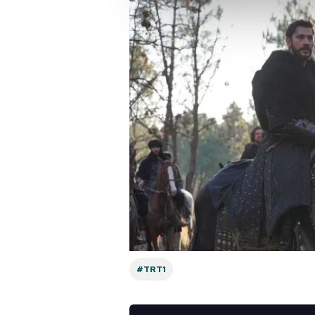
Sizlere daha iyi bir hizmet sun
çerezler vasıtasıyla çeşitli kiş
amacıyla kullanılmaktadır. Diğer
reklam/pazarlama faaliyetlerinin
Çerezlere ilişkin tercihlerinizi 
butonuna tıklayabilir,
Çerez Bi
6698 sayılı Kişisel Verilerin 
mevzuata uygun olarak kullanılan
#TRT1