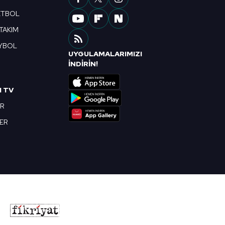
ETBOL
 TAKIM
YBOL
UYGULAMALARIMIZI
R
İNDİRİN!
I TV
OR
BER