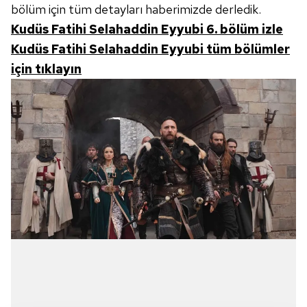
bölüm için tüm detayları haberimizde derledik.
Kudüs Fatihi Selahaddin Eyyubi 6. bölüm izle
Kudüs Fatihi Selahaddin Eyyubi tüm bölümler
için tıklayın