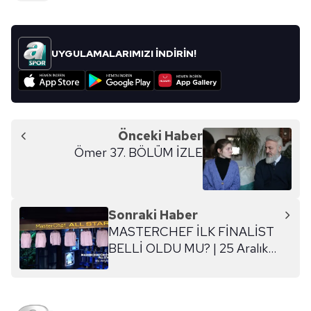
UYGULAMALARIMIZI İNDİRİN!
Önceki Haber
Ömer 37. BÖLÜM İZLE
Sonraki Haber
MASTERCHEF İLK FİNALİST
BELLİ OLDU MU? | 25 Aralık
Masterchef ilk ceketi kim
kazandı?