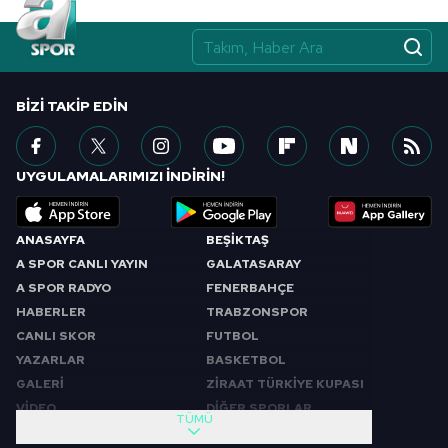
BIZI TAKIP EDIN
UYGULAMALARIMIZI İNDİRİN!
ANASAYFA
BEŞİKTAŞ
A SPOR CANLI YAYIN
GALATASARAY
A SPOR RADYO
FENERBAHÇE
HABERLER
TRABZONSPOR
CANLI SKOR
FUTBOL
YAZARLAR
BASKETBOL
GALERİ
ZİRAAT TÜRKİYE KUPASI
VİDEO
DİĞER SPORLAR
TÜMÜ