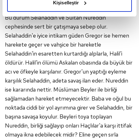
Kişiselleştir
elimizden gelen çabayı gösterdiğimizi ve bu noktada,
tehdit ettiği Sultan Nureddin kuşatmaya gidemez.
reklamların maliyetlerimizi karşılamak noktasında tek gelir
Bu durum Selahaddin ve Sultan Nureddin
kalemimiz olduğunu sizlere hatırlatmak isteriz.
cephesinde sert bir çatışmaya sebep olur.
Selahaddin'e iyice intikam güden Gregor ise hemen
Her halükârda, kullanıcılar, bu çerezlere izin vermedikleri
takdirde, kullanıcılara hedefli reklamlar
harekete geçer ve vahşice bir hareketle
gösterilmeyecektir."
Selahaddin'in esaretten kurtardığı alplarla, Halil'i
öldürür. Halil'in ölümü Askalan obasında da büyük bir
Sizlere daha iyi bir hizmet sunabilmek için İnternet
acı ve öfkeyle karşılanır. Gregor'un yaptığı eyleme
Sitemizde kendimize ve üçüncü kişilere ait çerezler
karşılık Selahaddin, adeta savaş ilan eder. Nureddin
kullanılmaktadır. Bu çerezler vasıtasıyla çeşitli kişisel
verileriniz işlenmekte olup gerekli olan çerezler bilgi
ise kararında nettir. Müslüman Beyler ile birliği
toplumu hizmetlerinin sunulması amacıyla
sağlamadan hareket etmeyecektir. Baba ve oğul bu
kullanılmaktadır. Diğer çerezler, sitemizin daha işlevsel
noktada ciddi bir yol ayrımına girer ve Selahaddin, bir
kılınması ve kişiselleştirilmesi ve sizlere yönelik
başına savaşa koyulur. Beyleri toya toplayan
reklam/pazarlama faaliyetlerinin yapılması, amaçlarıyla
Nureddin, birliği sağlayıp onları Haçlılar'a karşı ittifak
sınırlı olarak açık rızanız dahilinde kullanılacaktır.
olmaya ikna edebilecek midir? Eline geçen sırla