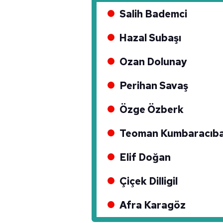
Salih Bademci
Hazal Subaşı
Ozan Dolunay
Perihan Savaş
Özge Özberk
Teoman Kumbaracıba
Elif Doğan
Çiçek Dilligil
Afra Karagöz