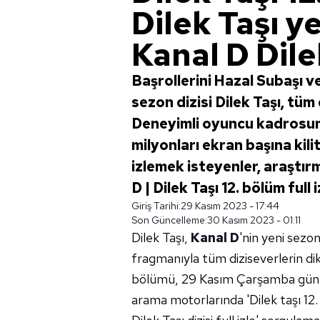
Dilek Taşı y
Kanal D Dilek
Başrollerini Hazal Subaşı v
sezon dizisi Dilek Taşı, tüm
Deneyimli oyuncu kadrosunu
milyonları ekran başına kili
izlemek isteyenler, araştırma
D | Dilek Taşı 12. bölüm full 
Giriş Tarihi:
29 Kasım 2023 - 17:44
Son Güncelleme:
30 Kasım 2023 - 01:11
Dilek Taşı,
Kanal D
'nin yeni sezon
fragmanıyla tüm diziseverlerin dik
bölümü, 29 Kasım Çarşamba günü 
arama motorlarında 'Dilek taşı 12.