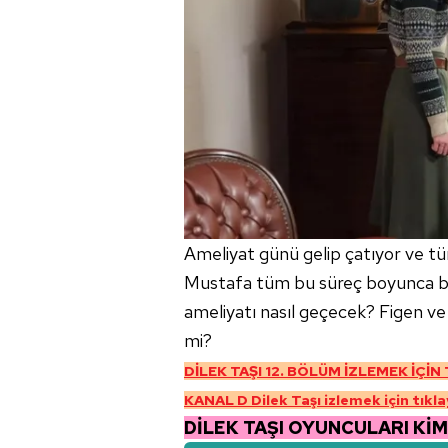
mevzuata uygun olarak kullanılan
Ameliyat günü gelip çatıyor ve tü
Mustafa tüm bu süreç boyunca bir 
ameliyatı nasıl geçecek? Figen ve
mi?
DİLEK TAŞI 12. BÖLÜM İZLEMEK İÇİN
KANAL D Dilek Taşı izlemek için tıkla
DİLEK TAŞI OYUNCULARI KİM