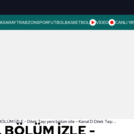
ASARAY
TRABZONSPOR
FUTBOL
BASKETBOL
VİDEO
CANLI YA
Dilek Taşı 12. BÖLÜM İZLE - Dilek Taşı yeni bölüm izle - Kanal D Dilek Taşı izle
2. BÖLÜM İZLE -