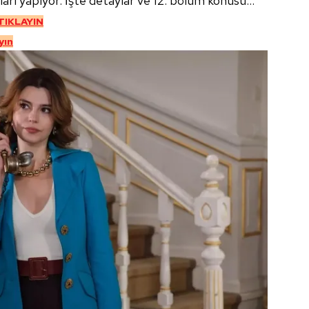
maları yapıyor. İşte detaylar ve 12. bölüm konusu...
 TIKLAYIN
yın