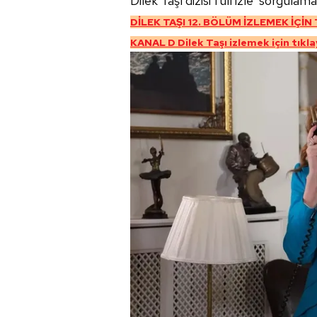
Dilek Taşı dizisi full izle' sorgula
DİLEK TAŞI 12. BÖLÜM İZLEMEK İÇİN
KANAL D Dilek Taşı izlemek için tıkla