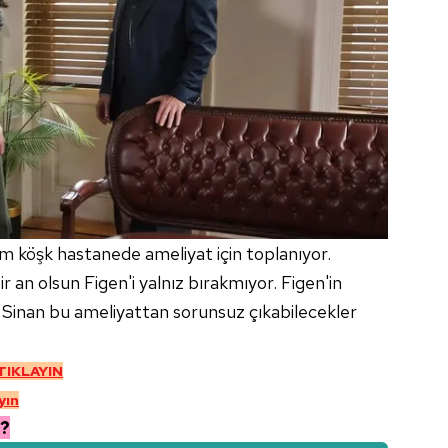
 çerezlerle ilgili bilgi almak için lütfen
tıklayınız
.
m köşk hastanede ameliyat için toplanıyor.
an olsun Figen'i yalnız bırakmıyor. Figen'in
 Sinan bu ameliyattan sorunsuz çıkabilecekler
 TIKLAYIN
yın
?