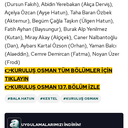
(Dursun Fakıh), Abidin Yerebakan (Akça Derviş),
Açelya Özcan (Ayşe Hatun), Taha Baran Özbek
(Aktemur), Begüm Çağla Taşkın (Ülgen Hatun),
Fatih Ayhan (Baysungur), Burak Alp Yenilmez
(Kutan), Miray Akay (Alçiçek), Caner Nalbantoğlu
(Dan), Aybars Kartal Özson (Orhan), Yaman Balcı
(Alaeddin), Cemre Demircan (Fatma), Noyan Üzer
(Frodi)
👉KURULUŞ OSMAN TÜM BÖLÜMLER İÇİN
TIKLAYIN
👉KURULUŞ OSMAN 137. BÖLÜM İZLE
#BALA HATUN
#KESTEL
#KURULUŞ OSMAN
UYGULAMALARIMIZI İNDİRİN!