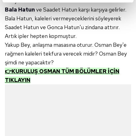
anlayabilecekler midir?
kalemimiz olduğunu sizlere hatırlatmak isteriz.
Bala Hatun
ve Saadet Hatun karşı karşıya gelirler.
Bala Hatun, kaleleri vermeyeceklerini söyleyerek
Her halükârda, kullanıcılar, bu çerezlere izin vermedikleri
Saadet Hatun ve Gonca Hatun'u zindana attırır.
takdirde, kullanıcılara hedefli reklamlar
Artık ipler hepten kopmuştur.
gösterilmeyecektir."
Yakup Bey, anlaşma masasına oturur. Osman Bey'e
Sizlere daha iyi bir hizmet sunabilmek için İnternet
rağmen kaleleri tekfura verecek midir? Osman Bey
Sitemizde kendimize ve üçüncü kişilere ait çerezler
şimdi ne yapacaktır?
kullanılmaktadır. Bu çerezler vasıtasıyla çeşitli kişisel
👉KURULUŞ OSMAN TÜM BÖLÜMLER İÇİN
verileriniz işlenmekte olup gerekli olan çerezler bilgi
TIKLAYIN
toplumu hizmetlerinin sunulması amacıyla
kullanılmaktadır. Diğer çerezler, sitemizin daha işlevsel
kılınması ve kişiselleştirilmesi ve sizlere yönelik
reklam/pazarlama faaliyetlerinin yapılması, amaçlarıyla
sınırlı olarak açık rızanız dahilinde kullanılacaktır.
Çerezlere ilişkin tercihlerinizi aşağıda yer alan panel
vasıtasıyla belirleyebilirsiniz. Çerezlere ilişkin detaylı bilgi