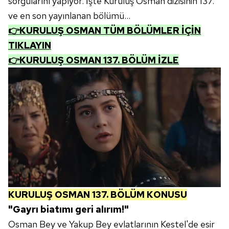
sorgularını yapıyor. İşte Kuruluş Osman dizisinin 137.
ve en son yayınlanan bölümü...
👉KURULUŞ OSMAN TÜM BÖLÜMLER İÇİN
TIKLAYIN
👉KURULUŞ OSMAN 137. BÖLÜM İZLE
KURULUŞ OSMAN 137. BÖLÜM KONUSU
"Gayrı biatımı geri alırım!"
Osman Bey ve Yakup Bey evlatlarının Kestel'de esir