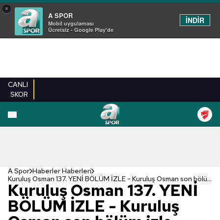
×
A SPOR
İNDİR
Mobil uygulaması
Ücretsiz - Google Play'de
CANLI
SKOR
A Spor
Haberler Haberleri
Kuruluş Osman 137. YENİ BÖLÜM İZLE - Kuruluş Osman son bölüm izle - ATV canlı izle
Kuruluş Osman 137. YENİ
BÖLÜM İZLE - Kuruluş