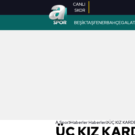
CANLI
SKOR
BEŞİKTAŞ
FENERBAHÇE
GALAT
A Spor
Haberler Haberleri
ÜÇ KIZ KARDEŞ
ÜÇ KIZ KAR