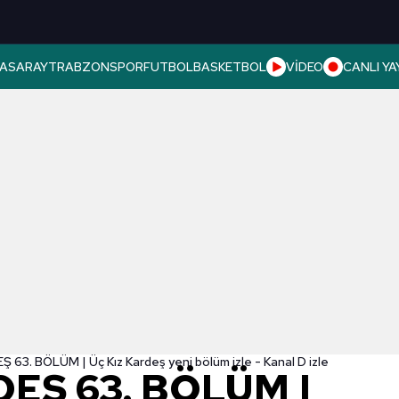
ASARAY
TRABZONSPOR
FUTBOL
BASKETBOL
VİDEO
CANLI YA
 63. BÖLÜM | Üç Kız Kardeş yeni bölüm izle - Kanal D izle
DEŞ 63. BÖLÜM |