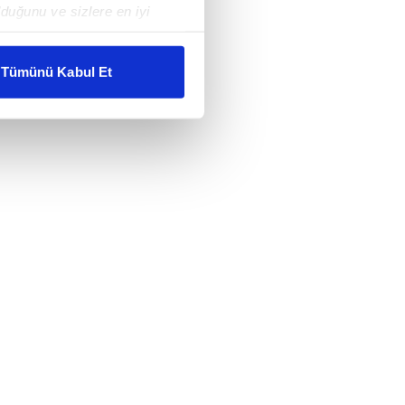
duğunu ve sizlere en iyi
liyetlerimizi karşılamak
Tümünü Kabul Et
ar gösterilmeyecektir."
çerezler kullanılmaktadır. Bu
u hizmetlerinin sunulması
i ve sizlere yönelik
nılacaktır.
kin detaylı bilgi için Ayarlar
ak ve sitemizde ilgili