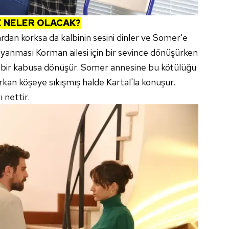
E NELER OLACAK?
dan korksa da kalbinin sesini dinler ve Somer'e
yanması Korman ailesi için bir sevince dönüşürken
z bir kabusa dönüşür. Somer annesine bu kötülüğü
kan köşeye sıkışmış halde Kartal'la konuşur.
 nettir.