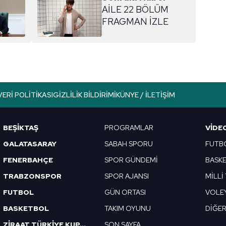
AİLE 22 BÖLÜM
FRAGMAN İZLE
VERI POLITIKASI
GIZLILIK BILDIRIMI
KÜNYE / İLETIŞIM
BEŞİKTAŞ
PROGRAMLAR
VIDE
GALATASARAY
SABAH SPORU
FUTB
FENERBAHÇE
SPOR GÜNDEMİ
BASK
TRABZONSPOR
SPOR AJANSI
MİLLİ
FUTBOL
GÜN ORTASI
VOLE
BASKETBOL
TAKIM OYUNU
DİĞE
ZİRAAT TÜRKİYE KUPASI
SON SAYFA