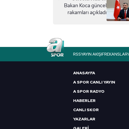
Bakan Koca güncel
rakamları açıkladı
RSS
YAYIN AKIŞI
FREKANSLAR
ANASAYFA
A SPOR CANLI YAYIN
A SPOR RADYO
HABERLER
CANLI SKOR
YAZARLAR
GALERİ