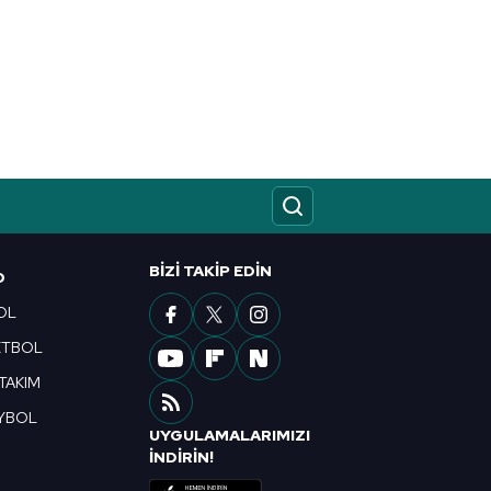
BIZI TAKIP EDIN
O
OL
ETBOL
 TAKIM
YBOL
UYGULAMALARIMIZI
R
İNDİRİN!