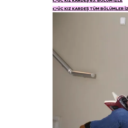
👉ÜÇ KIZ KARDEŞ 63. BÖLÜM İZLE
👉
ÜÇ KIZ KARDEŞ TÜM BÖLÜMLER İ