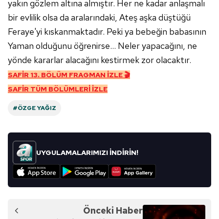
kullanılmaktadır. Diğer çerezler, sitemizin daha işlevsel
yakın gözlem altına almıştır. Her ne kadar anlaşmalı
kılınması ve kişiselleştirilmesi ve sizlere yönelik
bir evlilik olsa da aralarındaki, Ateş aşka düştüğü
reklam/pazarlama faaliyetlerinin yapılması, amaçlarıyla
Feraye'yi kıskanmaktadır. Peki ya bebeğin babasının
sınırlı olarak açık rızanız dahilinde kullanılacaktır.
Yaman olduğunu öğrenirse… Neler yapacağını, ne
yönde kararlar alacağını kestirmek zor olacaktır.
Çerezlere ilişkin tercihlerinizi aşağıda yer alan panel
vasıtasıyla belirleyebilirsiniz. Çerezlere ilişkin detaylı bilgi
SAFİR 13. BÖLÜM FRAGMAN İZLE 🎬
için Ayarlar butonuna tıklayabilir,
Çerez Bilgilendirme
SAFİR TÜM BÖLÜMLERİ İZLE
Metnimizi
ziyaret edebilirsiniz.
#ÖZGE YAĞIZ
6698 sayılı Kişisel Verilerin Korunması Kanunu uyarınca
hazırlanmış Aydınlatma Metnimizi okumak ve sitemizde
ilgili mevzuata uygun olarak kullanılan çerezlerle ilgili bilgi
UYGULAMALARIMIZI İNDİRİN!
almak için lütfen
tıklayınız
.
Önceki Haber