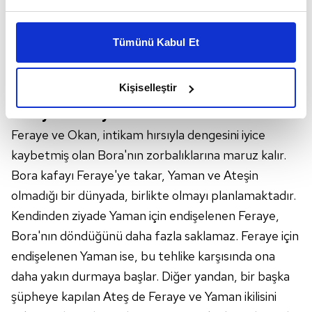
Bu çerezlere izin vermeniz halinde sizlere özel
kişiselleştirilmiş reklamlar sunabilir, sayfalarımızda sizlere
Tümünü Kabul Et
daha iyi reklam deneyimi yaşatabiliriz. Bunu yaparken
amacımızın size daha iyi bir reklam deneyimi sunmak
olduğunu ve sizlere en iyi içerikleri sunabilmek adına
Kişiselleştir
elimizden gelen çabayı gösterdiğimizi ve bu noktada,
"Dünyamı ben yıktım kendi elimle…"
reklamların maliyetlerimizi karşılamak noktasında tek gelir
kalemimiz olduğunu sizlere hatırlatmak isteriz.
Feraye ve Okan, intikam hırsıyla dengesini iyice
kaybetmiş olan Bora'nın zorbalıklarına maruz kalır.
Her halükârda, kullanıcılar, bu çerezlere izin vermedikleri
Bora kafayı Feraye'ye takar, Yaman ve Ateşin
takdirde, kullanıcılara hedefli reklamlar
olmadığı bir dünyada, birlikte olmayı planlamaktadır.
gösterilmeyecektir."
Kendinden ziyade Yaman için endişelenen Feraye,
Sizlere daha iyi bir hizmet sunabilmek için İnternet
Bora'nın döndüğünü daha fazla saklamaz. Feraye için
Sitemizde kendimize ve üçüncü kişilere ait çerezler
endişelenen Yaman ise, bu tehlike karşısında ona
kullanılmaktadır. Bu çerezler vasıtasıyla çeşitli kişisel
daha yakın durmaya başlar. Diğer yandan, bir başka
verileriniz işlenmekte olup gerekli olan çerezler bilgi
şüpheye kapılan Ateş de Feraye ve Yaman ikilisini
toplumu hizmetlerinin sunulması amacıyla