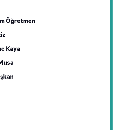
 çerezlerle ilgili bilgi almak için lütfen
tıklayınız
.
süm Öğretmen
iz
ime Kaya
 Musa
aşkan