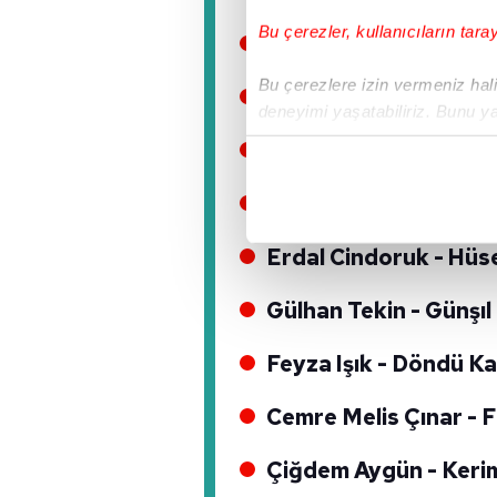
Bu çerezler, kullanıcıların tara
Ferdi Sancar - Dolmu
Bu çerezlere izin vermeniz halin
Eser Eyüboğlu - Sela
deneyimi yaşatabiliriz. Bunu y
içerikleri sunabilmek adına el
Ali Düşenkalkar - M
noktasında tek gelir kalemimiz 
Sait Seçkin - Güneş 
Her halükârda, kullanıcılar, bu 
Erdal Cindoruk - Hüs
Sizlere daha iyi bir hizmet sun
çerezler vasıtasıyla çeşitli kiş
Gülhan Tekin - Günşıl
amacıyla kullanılmaktadır. Diğer
reklam/pazarlama faaliyetlerinin
Feyza Işık - Döndü K
Çerezlere ilişkin tercihlerinizi 
Cemre Melis Çınar - 
butonuna tıklayabilir,
Çerez Bi
Çiğdem Aygün - Keri
6698 sayılı Kişisel Verilerin 