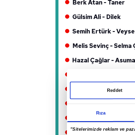
Berk Atan - Taner
Gülsim Ali - Dilek
Semih Ertürk - Veyse
Melis Sevinç - Selma 
Hazal Çağlar - Asum
Nazlı Pınar Kaya - Ce
Cihat Süvarioğlu - R
Reddet
Ecem Özkaya - Zahid
Rıza
Zümre Meğreli - Elif
"Sitelerimizde reklam ve paza
Ferhat Eşsiz - Produ