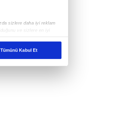
ızda sizlere daha iyi reklam
duğunu ve sizlere en iyi
liyetlerimizi karşılamak
Tümünü Kabul Et
ar gösterilmeyecektir."
çerezler kullanılmaktadır. Bu
u hizmetlerinin sunulması
i ve sizlere yönelik
nılacaktır.
kin detaylı bilgi için Ayarlar
ak ve sitemizde ilgili