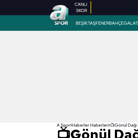
CANLI
SKOR
BEŞİKTAŞ
FENERBAHÇE
GALAT
A Spor
Haberler Haberleri
📺Gönül Dağ