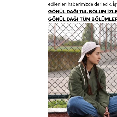
edilenleri haberimizde derledik. İş
GÖNÜL DAĞI 114. BÖLÜM İZL
GÖNÜL DAĞI TÜM BÖLÜMLER 