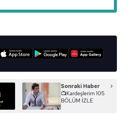
I
Sonraki Haber
📺Kardeşlerim 105
BÖLÜM İZLE