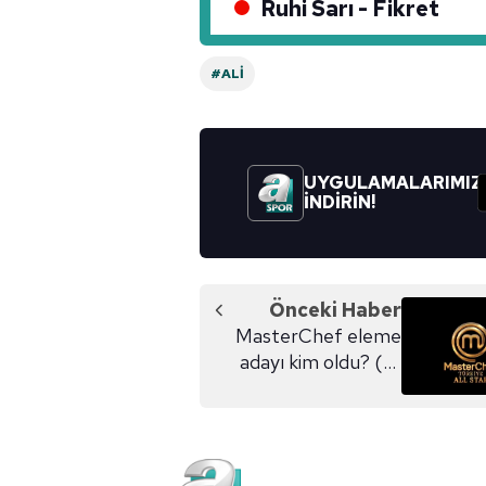
Ruhi Sarı - Fikret
#ALI
UYGULAMALARIMIZ
İNDİRİN!
Önceki Haber
MasterChef eleme
adayı kim oldu? (18
Kasım)