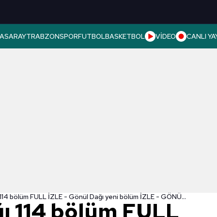
ASARAY
TRABZONSPOR
FUTBOL
BASKETBOL
VİDEO
CANLI YA
📺Gönül Dağı 114 bölüm FULL İZLE - Gönül Dağı yeni bölüm İZLE - GÖNÜL DAĞI son bölüm izle
ı 114 bölüm FULL