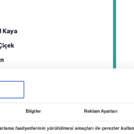
l Kaya
Çiçek
an
mile Kaya
amazan
e Kaya Arslan
Bilgiler
Reklam Ayarları
rlama faaliyetlerinin yürütülmesi amaçları ile çerezler kullan
cer