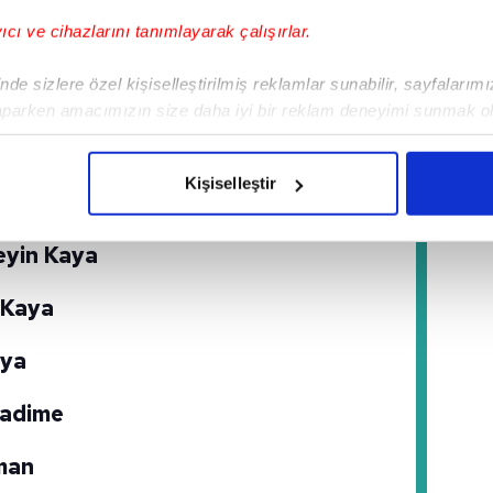
yıcı ve cihazlarını tanımlayarak çalışırlar.
şçu Sefer
de sizlere özel kişiselleştirilmiş reklamlar sunabilir, sayfalarım
mi Ferses
aparken amacımızın size daha iyi bir reklam deneyimi sunmak ol
imizden gelen çabayı gösterdiğimizi ve bu noktada, reklamların ma
uammer
olduğunu sizlere hatırlatmak isteriz.
Kişiselleştir
Toplayan Adam
çerezlere izin vermedikleri takdirde, kullanıcılara hedefli reklaml
eyin Kaya
abilmek için İnternet Sitemizde kendimize ve üçüncü kişilere ait 
isel verileriniz işlenmekte olup gerekli olan çerezler bilgi toplum
 Kaya
 çerezler, sitemizin daha işlevsel kılınması ve kişiselleştirilmes
 yapılması, amaçlarıyla sınırlı olarak açık rızanız dahilinde kulla
aya
aşağıda yer alan panel vasıtasıyla belirleyebilirsiniz. Çerezlere iliş
Fadime
lgilendirme Metnimizi
ziyaret edebilirsiniz.
man
Korunması Kanunu uyarınca hazırlanmış Aydınlatma Metnimizi okum