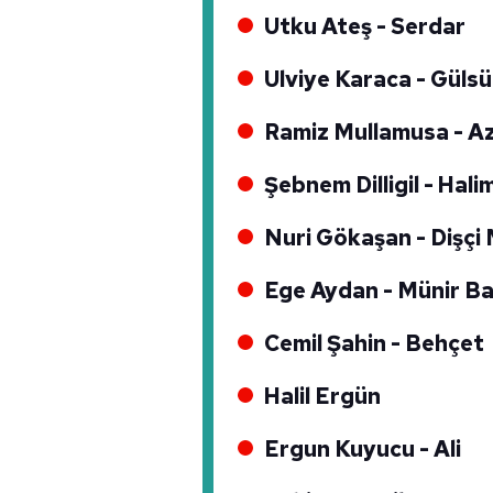
mevzuata uygun olarak kullanılan
Utku Ateş - Serdar
Ulviye Karaca - Gül
Ramiz Mullamusa - Az
Şebnem Dilligil - Hal
Nuri Gökaşan - Dişçi
Ege Aydan - Münir B
Cemil Şahin - Behçet
Halil Ergün
Ergun Kuyucu - Ali