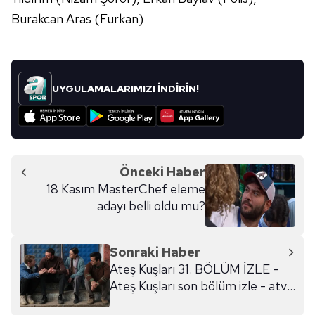
Burakcan Aras (Furkan)
UYGULAMALARIMIZI İNDİRİN!
Önceki Haber
18 Kasım MasterChef eleme
adayı belli oldu mu?
Sonraki Haber
Ateş Kuşları 31. BÖLÜM İZLE -
Ateş Kuşları son bölüm izle - atv
Ateş Kuşları izle