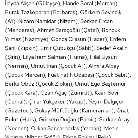
İlayda Alişan (Gülayşe), Hande Soral (Mercan),
Burak Tozkoparan (Barbaros), Görkem Sevindik
(Ali), Nizam Namidar (Nizam), Serkan Ercan
(Menderes), Ahmet Saraçoğlu (Çatal), Boncuk
Yılmaz (Nazmiye), Gonca Cilasun (Hacer), Erdem
Şanlı (Zıpkın), Emir Çubukçu (Sabit), Sedef Akalın
(Şirin), Lilya İrem Salman (Hüma), Hilal Uysun
(Nermin), Umut İnan (Çocuk Ali), Almira Albay
(Çocuk Mercan), Fuat Fatih Odabaşı (Çocuk Sabit),
Berke Obuz (Çocuk Zıpkın), Umut Ege Baştemur
(Çocuk Kara), Ozan Ağaç (Zümrüt), Kaan Sevi
(Cemal), Çınar Yükçeker (Yakup), Yeşim Dalgıçer
(Gazeteci), Gökay Müftüoğlu (Kameraman), Onat
Bulut (Halis), Görkem Doğan (Pamir), Serkan Acay
(Necdet), Orkan Sancarbarlas (Yaman), Metin
Yıldırım (Nizam Şoför), Erkan Baylav (Polis),