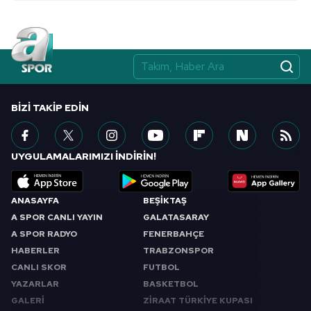
BIZI TAKIP EDIN
UYGULAMALARIMIZI İNDİRİN!
ANASAYFA
BEŞİKTAŞ
A SPOR CANLI YAYIN
GALATASARAY
A SPOR RADYO
FENERBAHÇE
HABERLER
TRABZONSPOR
CANLI SKOR
FUTBOL
YAZARLAR
BASKETBOL
GALERİ
ZİRAAT TÜRKİYE KUPASI