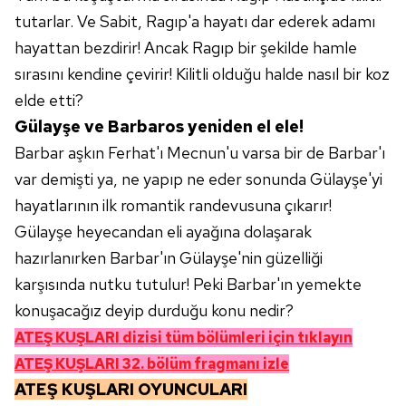
Sizlere daha iyi bir hizmet sunabilmek için İnternet
tutarlar. Ve Sabit, Ragıp'a hayatı dar ederek adamı
Sitemizde kendimize ve üçüncü kişilere ait çerezler
hayattan bezdirir! Ancak Ragıp bir şekilde hamle
kullanılmaktadır. Bu çerezler vasıtasıyla çeşitli kişisel
sırasını kendine çevirir! Kilitli olduğu halde nasıl bir koz
verileriniz işlenmekte olup gerekli olan çerezler bilgi
elde etti?
toplumu hizmetlerinin sunulması amacıyla
kullanılmaktadır. Diğer çerezler, sitemizin daha işlevsel
Gülayşe ve Barbaros yeniden el ele!
kılınması ve kişiselleştirilmesi ve sizlere yönelik
Barbar aşkın Ferhat'ı Mecnun'u varsa bir de Barbar'ı
reklam/pazarlama faaliyetlerinin yapılması, amaçlarıyla
var demişti ya, ne yapıp ne eder sonunda Gülayşe'yi
sınırlı olarak açık rızanız dahilinde kullanılacaktır.
hayatlarının ilk romantik randevusuna çıkarır!
Gülayşe heyecandan eli ayağına dolaşarak
Çerezlere ilişkin tercihlerinizi aşağıda yer alan panel
vasıtasıyla belirleyebilirsiniz. Çerezlere ilişkin detaylı bilgi
hazırlanırken Barbar'ın Gülayşe'nin güzelliği
için Ayarlar butonuna tıklayabilir,
Çerez Bilgilendirme
karşısında nutku tutulur! Peki Barbar'ın yemekte
Metnimizi
ziyaret edebilirsiniz.
konuşacağız deyip durduğu konu nedir?
ATEŞ KUŞLARI
dizisi tüm bölümleri için tıklayın
6698 sayılı Kişisel Verilerin Korunması Kanunu uyarınca
hazırlanmış Aydınlatma Metnimizi okumak ve sitemizde
ATEŞ KUŞLARI 32. bölüm fragmanı izle
ilgili mevzuata uygun olarak kullanılan çerezlerle ilgili bilgi
ATEŞ KUŞLARI OYUNCULARI
almak için lütfen
tıklayınız
.