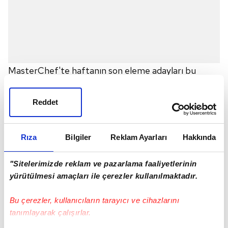
MasterChef'te haftanın son eleme adayları bu
akşam belli oldu. Fenomen yarışma programı
MasterChef All Star 2023 sezonuna tüm hızıyla
Reddet
devam ediyor. Somer Sivrioğlu, Mehmet Yalçınkaya
ve Danilo Zanna'nın jüriliğini yaptığı MasterChef'te
Rıza
Bilgiler
Reklam Ayarları
Hakkında
bu akşam haftanın son eleme adayı belli oldu.
MASTERCHEF ELEME ADAYI KİM OLDU?
"Sitelerimizde reklam ve pazarlama faaliyetlerinin
Haftanın son eleme adayı
TANYA
oldu.
yürütülmesi amaçları ile çerezler kullanılmaktadır.
Bu çerezler, kullanıcıların tarayıcı ve cihazlarını
tanımlayarak çalışırlar.