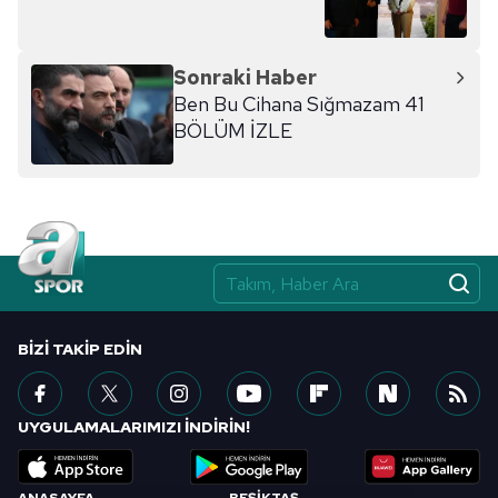
kılınması ve kişiselleştirilmesi ve sizlere yönelik
reklam/pazarlama faaliyetlerinin yapılması, amaçlarıyla
sınırlı olarak açık rızanız dahilinde kullanılacaktır.
Sonraki Haber
Ben Bu Cihana Sığmazam 41
Çerezlere ilişkin tercihlerinizi aşağıda yer alan panel
BÖLÜM İZLE
vasıtasıyla belirleyebilirsiniz. Çerezlere ilişkin detaylı bilgi
için Ayarlar butonuna tıklayabilir,
Çerez Bilgilendirme
Metnimizi
ziyaret edebilirsiniz.
6698 sayılı Kişisel Verilerin Korunması Kanunu uyarınca
hazırlanmış Aydınlatma Metnimizi okumak ve sitemizde
ilgili mevzuata uygun olarak kullanılan çerezlerle ilgili bilgi
almak için lütfen
tıklayınız
.
BIZI TAKIP EDIN
UYGULAMALARIMIZI İNDİRİN!