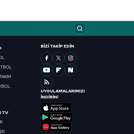
BIZI TAKIP EDIN
O
OL
ETBOL
 TAKIM
YBOL
UYGULAMALARIMIZI
R
İNDİRİN!
I TV
OR
BER