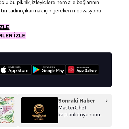
lu bu piknik, izleyicilere hem aile bağlarının
aşağıda yer alan panel vasıtasıyla belirleyebilirsiniz. Çerezlere iliş
lgilendirme Metnimizi
ziyaret edebilirsiniz.
tın tadını çıkarmak için gereken motivasyonu
Korunması Kanunu uyarınca hazırlanmış Aydınlatma Metnimizi okum
İZLE
 çerezlerle ilgili bilgi almak için lütfen
tıklayınız
.
MLER İZLE
I
Sonraki Haber
MasterChef
kaptanlık oyununu
kim kazandı? (16
Ekim)