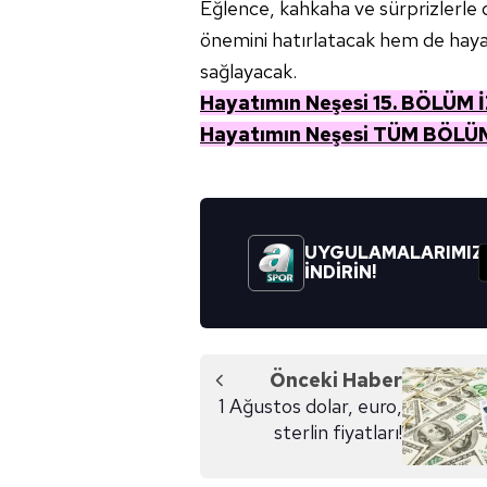
Eğlence, kahkaha ve sürprizlerle do
Çerezlere ilişkin tercihlerinizi 
butonuna tıklayabilir,
Çerez Bi
önemini hatırlatacak hem de haya
sağlayacak.
6698 sayılı Kişisel Verilerin 
Hayatımın Neşesi 15. BÖLÜM 
mevzuata uygun olarak kullanılan
Hayatımın Neşesi TÜM BÖLÜ
UYGULAMALARIMIZ
İNDİRİN!
Önceki Haber
1 Ağustos dolar, euro,
sterlin fiyatları!