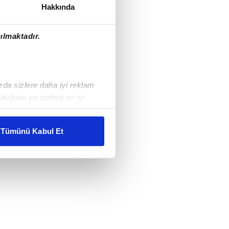
Hakkında
ılmaktadır.
ızda sizlere daha iyi reklam
duğunu ve sizlere en iyi
liyetlerimizi karşılamak
Tümünü Kabul Et
ar gösterilmeyecektir."
çerezler kullanılmaktadır. Bu
u hizmetlerinin sunulması
i ve sizlere yönelik
nılacaktır.