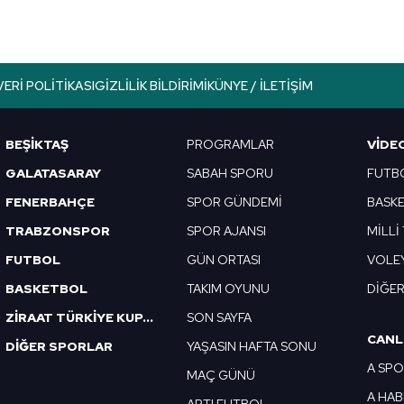
VERI POLITIKASI
GIZLILIK BILDIRIMI
KÜNYE / İLETIŞIM
BEŞİKTAŞ
PROGRAMLAR
VIDE
GALATASARAY
SABAH SPORU
FUTB
FENERBAHÇE
SPOR GÜNDEMİ
BASK
TRABZONSPOR
SPOR AJANSI
MİLLİ
FUTBOL
GÜN ORTASI
VOLE
BASKETBOL
TAKIM OYUNU
DİĞE
ZİRAAT TÜRKİYE KUPASI
SON SAYFA
CANL
DİĞER SPORLAR
YAŞASIN HAFTA SONU
A SP
MAÇ GÜNÜ
A HA
ARTI FUTBOL