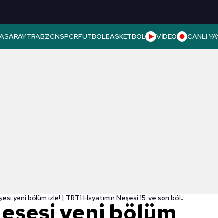
ASARAY
TRABZONSPOR
FUTBOL
BASKETBOL
VİDEO
CANLI YA
Hayatımın Neşesi yeni bölüm izle! | TRT1 Hayatımın Neşesi 15. ve son bölüm izle
eşesi yeni bölüm