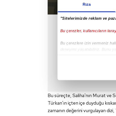
Rıza
"Sitelerimizde reklam ve paza
Bu çerezler, kullanıcıların tara
Bu çerezlere izin vermeniz halin
deneyimi yaşatabiliriz. Bunu y
içerikleri sunabilmek adına el
noktasında tek gelir kalemimiz 
Her halükârda, kullanıcılar, bu 
Sizlere daha iyi bir hizmet sun
çerezler vasıtasıyla çeşitli kiş
Bu süreçte, Saliha'nın Murat ve S
amacıyla kullanılmaktadır. Diğer
Türkan'ın içten içe duyduğu kıskanç
reklam/pazarlama faaliyetlerinin
zamanın değerini vurgulayan dizi, 