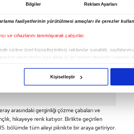
Bilgiler
Reklam Ayarları
rlama faaliyetlerinin yürütülmesi amaçları ile çerezler kullan
yıcı ve cihazlarını tanımlayarak çalışırlar.
de sizlere özel kişiselleştirilmiş reklamlar sunabilir, sayfalarım
aparken amacımızın size daha iyi bir reklam deneyimi sunmak ol
imizden gelen çabayı gösterdiğimizi ve bu noktada, reklamların ma
olduğunu sizlere hatırlatmak isteriz.
Kişiselleştir
çerezlere izin vermedikleri takdirde, kullanıcılara hedefli reklaml
abilmek için İnternet Sitemizde kendimize ve üçüncü kişilere ait 
isel verileriniz işlenmekte olup gerekli olan çerezler bilgi toplum
eray arasındaki gerginliği çözme çabaları ve
 çerezler, sitemizin daha işlevsel kılınması ve kişiselleştirilmes
lık, hikayeye renk katıyor. Birlikte geçirilen
 yapılması, amaçlarıyla sınırlı olarak açık rızanız dahilinde kulla
15. bölümde tüm aileyi piknikte bir araya getiriyor.