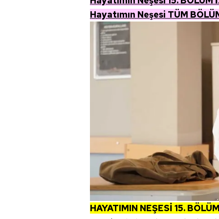
Hayatımın Neşesi 15. BÖLÜM 
Hayatımın Neşesi TÜM BÖLÜ
HAYATIMIN NEŞESİ 15. BÖL