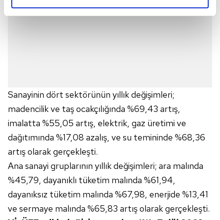
reklamların maliyetlerimizi karşılamak noktasında tek gelir
kalemimiz olduğunu sizlere hatırlatmak isteriz.
Her halükârda, kullanıcılar, bu çerezlere izin vermedikleri
takdirde, kullanıcılara hedefli reklamlar
gösterilmeyecektir."
Sanayinin dört sektörünün yıllık değişimleri;
Sizlere daha iyi bir hizmet sunabilmek için İnternet
Sitemizde kendimize ve üçüncü kişilere ait çerezler
madencilik ve taş ocakçılığında %69,43 artış,
kullanılmaktadır. Bu çerezler vasıtasıyla çeşitli kişisel
imalatta %55,05 artış, elektrik, gaz üretimi ve
verileriniz işlenmekte olup gerekli olan çerezler bilgi
dağıtımında %17,08 azalış, ve su temininde %68,36
toplumu hizmetlerinin sunulması amacıyla
artış olarak gerçekleşti.
kullanılmaktadır. Diğer çerezler, sitemizin daha işlevsel
Ana sanayi gruplarının yıllık değişimleri; ara malında
kılınması ve kişiselleştirilmesi ve sizlere yönelik
reklam/pazarlama faaliyetlerinin yapılması, amaçlarıyla
%45,79, dayanıklı tüketim malında %61,94,
sınırlı olarak açık rızanız dahilinde kullanılacaktır.
dayanıksız tüketim malında %67,98, enerjide %13,41
ve sermaye malında %65,83 artış olarak gerçekleşti.
Çerezlere ilişkin tercihlerinizi aşağıda yer alan panel