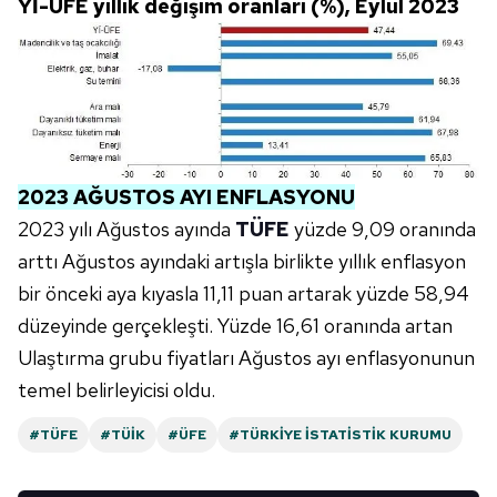
Yİ-ÜFE yıllık değişim oranları (%), Eylül 2023
vasıtasıyla belirleyebilirsiniz. Çerezlere ilişkin detaylı bilgi
için Ayarlar butonuna tıklayabilir,
Çerez Bilgilendirme
Metnimizi
ziyaret edebilirsiniz.
6698 sayılı Kişisel Verilerin Korunması Kanunu uyarınca
hazırlanmış Aydınlatma Metnimizi okumak ve sitemizde
ilgili mevzuata uygun olarak kullanılan çerezlerle ilgili bilgi
2023 AĞUSTOS AYI ENFLASYONU
almak için lütfen
tıklayınız
.
2023 yılı Ağustos ayında
TÜFE
yüzde 9,09 oranında
arttı Ağustos ayındaki artışla birlikte yıllık enflasyon
bir önceki aya kıyasla 11,11 puan artarak yüzde 58,94
düzeyinde gerçekleşti. Yüzde 16,61 oranında artan
Ulaştırma grubu fiyatları Ağustos ayı enflasyonunun
temel belirleyicisi oldu.
#TÜFE
#TÜİK
#ÜFE
#TÜRKIYE İSTATISTIK KURUMU