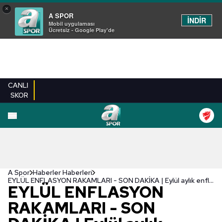
×
A SPOR
İNDİR
Mobil uygulaması
Ücretsiz - Google Play'de
CANLI
SKOR
A Spor
Haberler Haberleri
EYLÜL ENFLASYON RAKAMLARI - SON DAKİKA | Eylül aylık enflasyon ne kadar oldu? Yıllık enflasyon yüzde kaç?
EYLÜL ENFLASYON
RAKAMLARI - SON