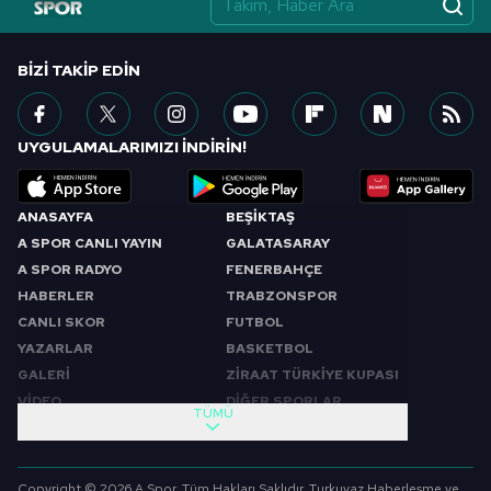
BIZI TAKIP EDIN
UYGULAMALARIMIZI İNDİRİN!
ANASAYFA
BEŞİKTAŞ
A SPOR CANLI YAYIN
GALATASARAY
A SPOR RADYO
FENERBAHÇE
HABERLER
TRABZONSPOR
CANLI SKOR
FUTBOL
YAZARLAR
BASKETBOL
GALERİ
ZİRAAT TÜRKİYE KUPASI
VİDEO
DİĞER SPORLAR
TÜMÜ
PROGRAMLAR
VIDEO
SABAH SPORU
FUTBOL
Copyright © 2026 A Spor. Tüm Hakları Saklıdır. Turkuvaz Haberleşme ve