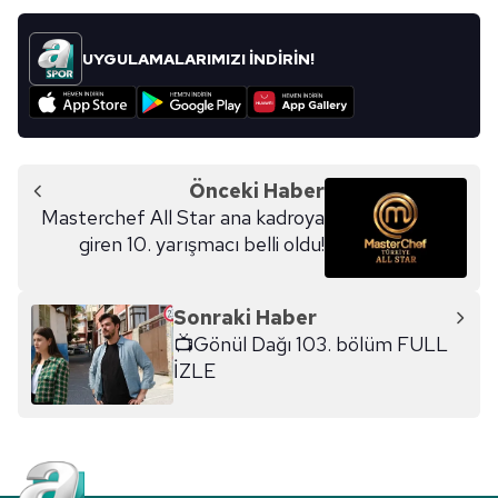
vasıtasıyla belirleyebilirsiniz. Çerezlere ilişkin detaylı bilgi
için Ayarlar butonuna tıklayabilir,
Çerez Bilgilendirme
UYGULAMALARIMIZI İNDİRİN!
Metnimizi
ziyaret edebilirsiniz.
6698 sayılı Kişisel Verilerin Korunması Kanunu uyarınca
hazırlanmış Aydınlatma Metnimizi okumak ve sitemizde
ilgili mevzuata uygun olarak kullanılan çerezlerle ilgili bilgi
Önceki Haber
almak için lütfen
tıklayınız
.
Masterchef All Star ana kadroya
giren 10. yarışmacı belli oldu!
Sonraki Haber
📺Gönül Dağı 103. bölüm FULL
İZLE