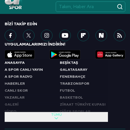
BIZI TAKIP EDIN
UYGULAMALARIMIZI İNDİRİN!
ANASAYFA
BEŞİKTAŞ
A SPOR CANLI YAYIN
GALATASARAY
A SPOR RADYO
FENERBAHÇE
HABERLER
TRABZONSPOR
CANLI SKOR
FUTBOL
YAZARLAR
BASKETBOL
GALERİ
ZİRAAT TÜRKİYE KUPASI
VİDEO
DİĞER SPORLAR
TÜMÜ
PROGRAMLAR
VIDEO