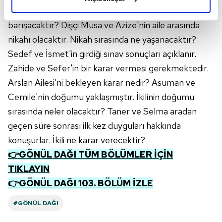
elimizden gelen çabayı gösterdiğimizi ve bu noktada,
Ramazan'ın arası bozulur. Amcaoğulları nasıl
reklamların maliyetlerimizi karşılamak noktasında tek gelir
barışacaktır? Dişçi Musa ve Azize'nin aile arasında
kalemimiz olduğunu sizlere hatırlatmak isteriz.
nikahı olacaktır. Nikah sırasında ne yaşanacaktır?
Her halükârda, kullanıcılar, bu çerezlere izin vermedikleri
Sedef ve İsmet'in girdiği sınav sonuçları açıklanır.
takdirde, kullanıcılara hedefli reklamlar
Zahide ve Sefer'in bir karar vermesi gerekmektedir.
gösterilmeyecektir."
Arslan Ailesi'ni bekleyen karar nedir? Asuman ve
Cemile'nin doğumu yaklaşmıştır. İkilinin doğumu
Sizlere daha iyi bir hizmet sunabilmek için İnternet
sırasında neler olacaktır? Taner ve Selma aradan
Sitemizde kendimize ve üçüncü kişilere ait çerezler
kullanılmaktadır. Bu çerezler vasıtasıyla çeşitli kişisel
geçen süre sonrası ilk kez duyguları hakkında
verileriniz işlenmekte olup gerekli olan çerezler bilgi
konuşurlar. İkili ne karar verecektir?
toplumu hizmetlerinin sunulması amacıyla
👉GÖNÜL DAĞI TÜM BÖLÜMLER İÇİN
kullanılmaktadır. Diğer çerezler, sitemizin daha işlevsel
TIKLAYIN
kılınması ve kişiselleştirilmesi ve sizlere yönelik
👉GÖNÜL DAĞI 103. BÖLÜM İZLE
reklam/pazarlama faaliyetlerinin yapılması, amaçlarıyla
sınırlı olarak açık rızanız dahilinde kullanılacaktır.
#GÖNÜL DAĞI
Çerezlere ilişkin tercihlerinizi aşağıda yer alan panel