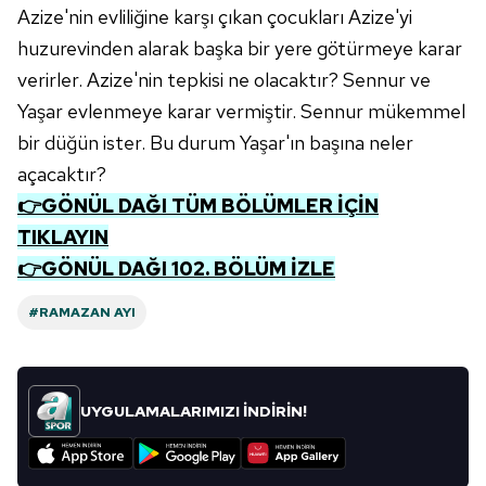
toplumu hizmetlerinin sunulması amacıyla
Azize'nin evliliğine karşı çıkan çocukları Azize'yi
kullanılmaktadır. Diğer çerezler, sitemizin daha işlevsel
huzurevinden alarak başka bir yere götürmeye karar
kılınması ve kişiselleştirilmesi ve sizlere yönelik
verirler. Azize'nin tepkisi ne olacaktır? Sennur ve
reklam/pazarlama faaliyetlerinin yapılması, amaçlarıyla
Yaşar evlenmeye karar vermiştir. Sennur mükemmel
sınırlı olarak açık rızanız dahilinde kullanılacaktır.
bir düğün ister. Bu durum Yaşar'ın başına neler
Çerezlere ilişkin tercihlerinizi aşağıda yer alan panel
açacaktır?
vasıtasıyla belirleyebilirsiniz. Çerezlere ilişkin detaylı bilgi
👉GÖNÜL DAĞI TÜM BÖLÜMLER İÇİN
için Ayarlar butonuna tıklayabilir,
Çerez Bilgilendirme
TIKLAYIN
Metnimizi
ziyaret edebilirsiniz.
👉GÖNÜL DAĞI 102. BÖLÜM İZLE
6698 sayılı Kişisel Verilerin Korunması Kanunu uyarınca
#RAMAZAN AYI
hazırlanmış Aydınlatma Metnimizi okumak ve sitemizde
ilgili mevzuata uygun olarak kullanılan çerezlerle ilgili bilgi
almak için lütfen
tıklayınız
.
UYGULAMALARIMIZI İNDİRİN!