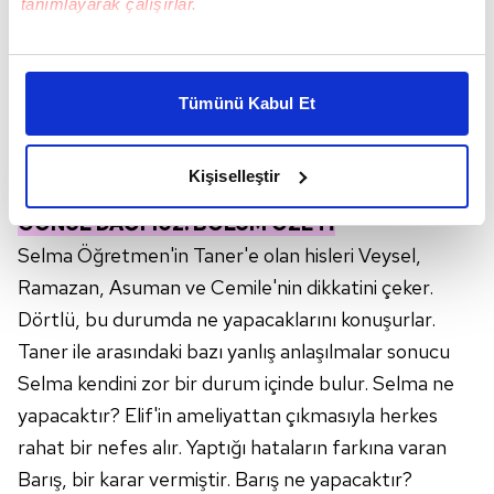
tanımlayarak çalışırlar.
Bu çerezlere izin vermeniz halinde sizlere özel
kişiselleştirilmiş reklamlar sunabilir, sayfalarımızda sizlere
Tümünü Kabul Et
daha iyi reklam deneyimi yaşatabiliriz. Bunu yaparken
amacımızın size daha iyi bir reklam deneyimi sunmak
olduğunu ve sizlere en iyi içerikleri sunabilmek adına
Kişiselleştir
elimizden gelen çabayı gösterdiğimizi ve bu noktada,
reklamların maliyetlerimizi karşılamak noktasında tek gelir
GÖNÜL DAĞI 102. BÖLÜM ÖZETİ
kalemimiz olduğunu sizlere hatırlatmak isteriz.
Selma Öğretmen'in Taner'e olan hisleri Veysel,
Ramazan, Asuman ve Cemile'nin dikkatini çeker.
Her halükârda, kullanıcılar, bu çerezlere izin vermedikleri
Dörtlü, bu durumda ne yapacaklarını konuşurlar.
takdirde, kullanıcılara hedefli reklamlar
gösterilmeyecektir."
Taner ile arasındaki bazı yanlış anlaşılmalar sonucu
Selma kendini zor bir durum içinde bulur. Selma ne
Sizlere daha iyi bir hizmet sunabilmek için İnternet
yapacaktır? Elif'in ameliyattan çıkmasıyla herkes
Sitemizde kendimize ve üçüncü kişilere ait çerezler
rahat bir nefes alır. Yaptığı hataların farkına varan
kullanılmaktadır. Bu çerezler vasıtasıyla çeşitli kişisel
Barış, bir karar vermiştir. Barış ne yapacaktır?
verileriniz işlenmekte olup gerekli olan çerezler bilgi