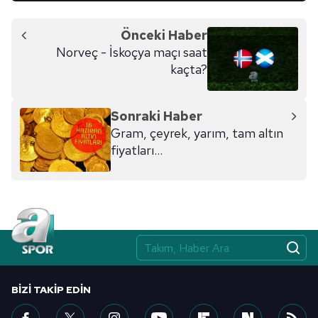
Önceki Haber
Norveç - İskoçya maçı saat
kaçta?
Sonraki Haber
Gram, çeyrek, yarım, tam altın
fiyatları...
BIZI TAKIP EDIN