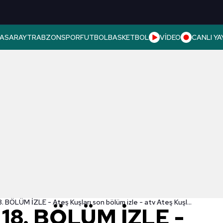
ASARAY
TRABZONSPOR
FUTBOL
BASKETBOL
VİDEO
CANLI YA
Ateş Kuşları 18. BÖLÜM İZLE - Ateş Kuşları son bölüm izle - atv Ateş Kuşları izle
 18. BÖLÜM İZLE -