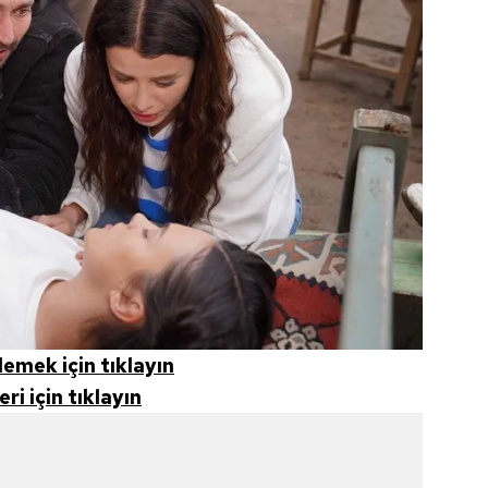
 çerezlerle ilgili bilgi almak için lütfen
tıklayınız
.
zlemek için tıklayın
ri için tıklayın