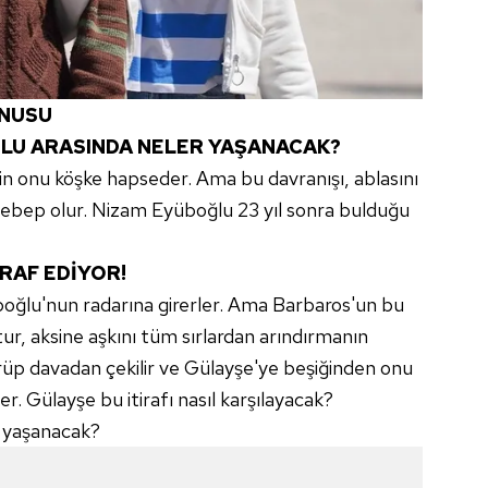
ONUSU
LU ARASINDA NELER YAŞANACAK?
n onu köşke hapseder. Ama bu davranışı, ablasını
ebep olur. Nizam Eyüboğlu 23 yıl sonra bulduğu
RAF EDİYOR!
ğlu'nun radarına girerler. Ama Barbaros'un bu
r, aksine aşkını tüm sırlardan arındırmanın
rüp davadan çekilir ve Gülayşe'ye beşiğinden onu
er. Gülayşe bu itirafı nasıl karşılayacak?
 yaşanacak?