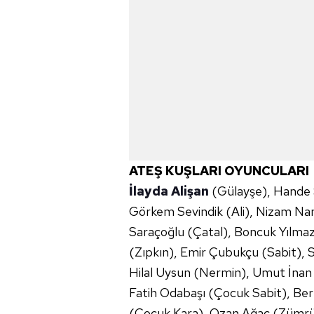
ATEŞ KUŞLARI OYUNCULARI
İlayda Alişan
(Gülayşe), Hande 
Görkem Sevindik (Ali), Nizam N
Saraçoğlu (Çatal), Boncuk Yılma
(Zıpkın), Emir Çubukçu (Sabit), S
Hilal Uysun (Nermin), Umut İnan 
Fatih Odabaşı (Çocuk Sabit), B
(Çocuk Kara), Ozan Ağaç (Zümrüt