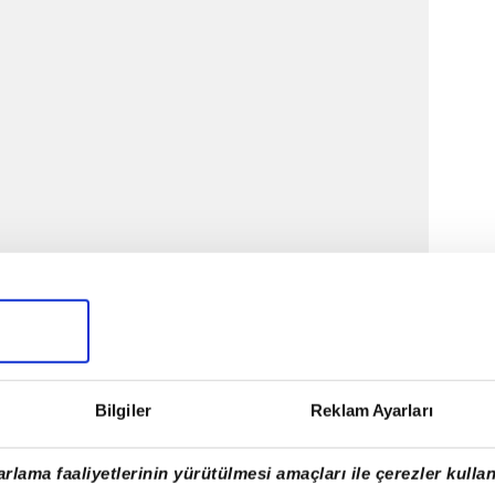
KARŞIYA!
 karşı karşıyadır. Çatal, Menderes'le ilgili tüm
anları işe yarayacak mı?
Bilgiler
Reklam Ayarları
ı perişan eder. Barbaros tetiği çeken Pamir'in
 asıl hedefin oğlu olduğunun farkındadır, onu
rlama faaliyetlerinin yürütülmesi amaçları ile çerezler kullan