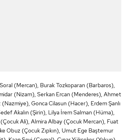
Soral (Mercan), Burak Tozkoparan (Barbaros),
amidar (Nizam), Serkan Ercan (Menderes), Ahmet
z (Nazmiye), Gonca Cilasun (Hacer), Erdem Şanlı
edef Akalın (Şirin), Lilya İrem Salman (Hüma),
(Çocuk Ali), Almira Albay (Çocuk Mercan), Fuat
erke Obuz (Çocuk Zıpkın), Umut Ege Baştemur
), Kaan Sevi (Cemal), Çınar Yükçeker (Yakup),