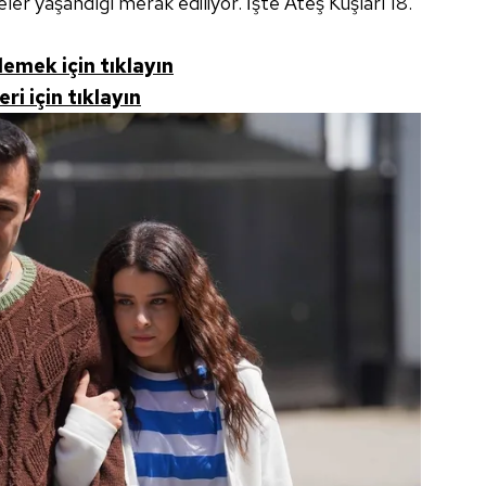
r yaşandığı merak ediliyor. İşte Ateş Kuşları 18.
zlemek için tıklayın
ri için tıklayın