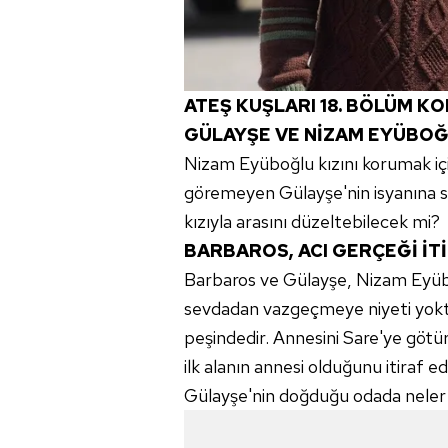
ATEŞ KUŞLARI 18. BÖLÜM K
GÜLAYŞE VE NİZAM EYÜBOĞ
Nizam Eyüboğlu kızını korumak içi
göremeyen Gülayşe'nin isyanına s
kızıyla arasını düzeltebilecek mi?
BARBAROS, ACI GERÇEĞİ İTİ
Barbaros ve Gülayşe, Nizam Eyübo
sevdadan vazgeçmeye niyeti yoktu
peşindedir. Annesini Sare'ye götü
ilk alanın annesi olduğunu itiraf ed
Gülayşe'nin doğduğu odada neler