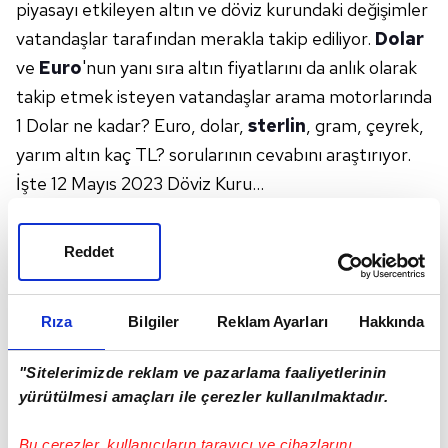
piyasayı etkileyen altın ve döviz kurundaki değişimler
vatandaşlar tarafından merakla takip ediliyor.
Dolar
ve
Euro
'nun yanı sıra altın fiyatlarını da anlık olarak
takip etmek isteyen vatandaşlar arama motorlarında
1 Dolar ne kadar? Euro, dolar,
sterlin
, gram, çeyrek,
yarım altın kaç TL? sorularının cevabını araştırıyor.
İşte 12 Mayıs 2023 Döviz Kuru...
💰CANLI - Güncel altın fiyatları için tıklayın!
(Gram altın, çeyrek altın ne kadar?)
Reddet
👉
12 Mayıs Cuma 2023
canlı altın fiyatları...
📌GRAM ALTIN NE KADAR?
Rıza
Bilgiler
Reklam Ayarları
Hakkında
Gram altın alış: 1.266,39
Gram altın satış: 1.266,63
"Sitelerimizde reklam ve pazarlama faaliyetlerinin
📌
ÇEYREK ALTIN NE KADAR?
yürütülmesi amaçları ile çerezler kullanılmaktadır.
Çeyrek altın alış: 2.315,00
Çeyrek altın satış: 2.387,00
Bu çerezler, kullanıcıların tarayıcı ve cihazlarını