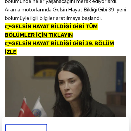
bölümünde neler yaşanacağını merak ediyorlardı.
Arama motorlarında Gelsin Hayat Bildiği Gibi 39. yeni
bölümüyle ilgili bilgiler aratılmaya başlandı.
👉GELSİN HAYAT BİLDİĞİ GİBİ TÜM
BÖLÜMLER İÇİN TIKLAYIN
👉GELSİN HAYAT BİLDİĞİ GİBİ 39. BÖLÜM
İZLE
GELSİN HAYAT BİLDİĞİ GİBİ 39. BÖLÜM