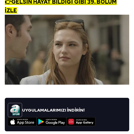
👉GELSİN HAYAT BİLDİĞİ GİBİ 39. BÖLÜM
İZLE
6698 sayılı Kişisel Verilerin Korunması Kanunu uyarınca
hazırlanmış Aydınlatma Metnimizi okumak ve sitemizde
ilgili mevzuata uygun olarak kullanılan çerezlerle ilgili bilgi
almak için lütfen
tıklayınız
.
UYGULAMALARIMIZI İNDİRİN!