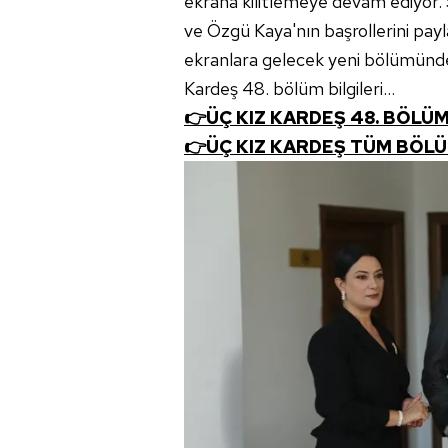
ekrana kilitlemeye devam ediyor. 
ve Özgü Kaya'nın başrollerini payl
ekranlara gelecek yeni bölümünde 
Kardeş 48. bölüm bilgileri...
👉ÜÇ KIZ KARDEŞ 48. BÖLÜM
👉
ÜÇ KIZ KARDEŞ TÜM BÖLÜ