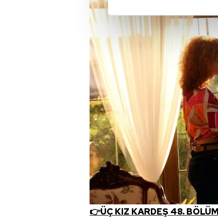
Her halükârda, kullanıcılar, bu 
Sizlere daha iyi bir hizmet sun
çerezler vasıtasıyla çeşitli kiş
amacıyla kullanılmaktadır. Diğer
reklam/pazarlama faaliyetlerinin
Çerezlere ilişkin tercihlerinizi 
butonuna tıklayabilir,
Çerez Bi
6698 sayılı Kişisel Verilerin 
mevzuata uygun olarak kullanılan
👉ÜÇ KIZ KARDEŞ 48. BÖLÜM