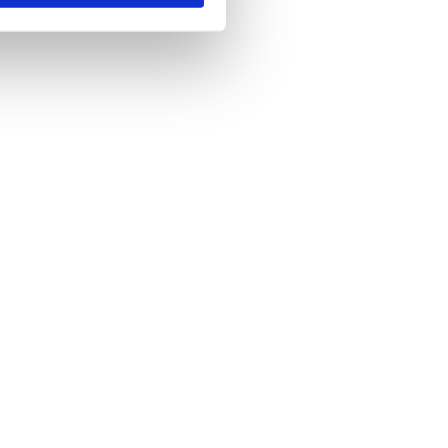
ar gösterilmeyecektir."
çerezler kullanılmaktadır. Bu
u hizmetlerinin sunulması
i ve sizlere yönelik
nılacaktır.
kin detaylı bilgi için Ayarlar
ak ve sitemizde ilgili