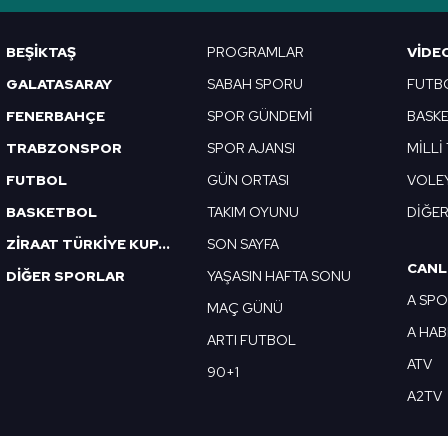
BEŞİKTAŞ
PROGRAMLAR
VIDE
GALATASARAY
SABAH SPORU
FUTB
FENERBAHÇE
SPOR GÜNDEMİ
BASK
TRABZONSPOR
SPOR AJANSI
MİLLİ
FUTBOL
GÜN ORTASI
VOLE
BASKETBOL
TAKIM OYUNU
DİĞE
ZİRAAT TÜRKİYE KUPASI
SON SAYFA
CANL
DİĞER SPORLAR
YAŞASIN HAFTA SONU
A SP
MAÇ GÜNÜ
A HA
ARTI FUTBOL
ATV
90+1
A2TV