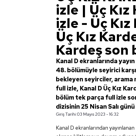
izle | Üç Kı
izle - Üç Kı
Üç Kız Kardeş
Kardeş son 
Kanal D ekranlarında yayın 
48. bölümüyle seyirici karş
bekleyen seyirciler, arama
full izle, Kanal D Üç Kız Ka
bölüm tek parça full izle so
dizisinin 25 Nisan Salı günü 
Giriş Tarihi:
03 Mayıs 2023 - 16:32
Kanal D ekranlarından yayınlanan Üç