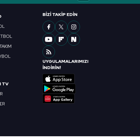
BIZI TAKIP EDIN
O
OL
ETBOL
 TAKIM
YBOL
UYGULAMALARIMIZI
R
İNDİRİN!
I TV
OR
BER