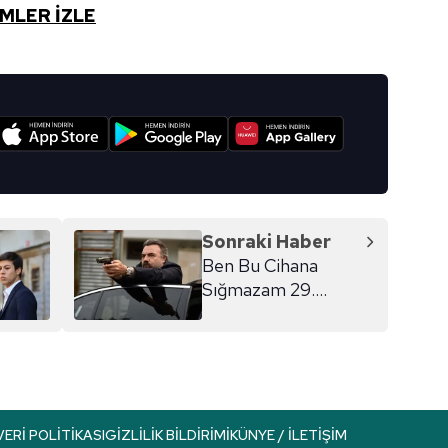
MLER İZLE
I
Sonraki Haber
Ben Bu Cihana
Sığmazam 29.
BÖLÜM İZLE
VERI POLITIKASI
GIZLILIK BILDIRIMI
KÜNYE / İLETIŞIM