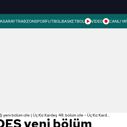
ASARAY
TRABZONSPOR
FUTBOL
BASKETBOL
VİDEO
CANLI YA
ÜÇ KIZ KARDEŞ yeni bölüm izle | Üç Kız Kardeş 48. bölüm izle - Üç Kız Kardeş - Kanal D Üç Kız Kardeş izle | Üç Kız Kardeş son bölüm izle
DEŞ yeni bölüm