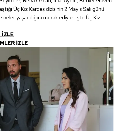
Seyirciler, Reha Özcan, İclal Aydın, Berker Güven
aştığı Üç Kız Kardeş dizisinin 2 Mayıs Salı günü
neler yaşandığını merak ediyor. İşte Üç Kız
 İZLE
MLER İZLE