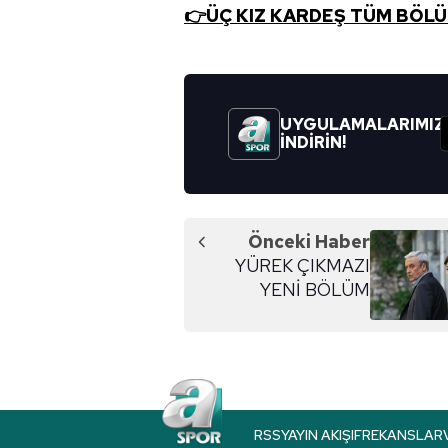
👉
ÜÇ KIZ KARDEŞ TÜM BÖLÜ
UYGULAMALARIMIZ
İNDİRİN!
Önceki Haber
YÜREK ÇIKMAZI
YENİ BÖLÜM
RSS
YAYIN AKIŞI
FREKANSLAR