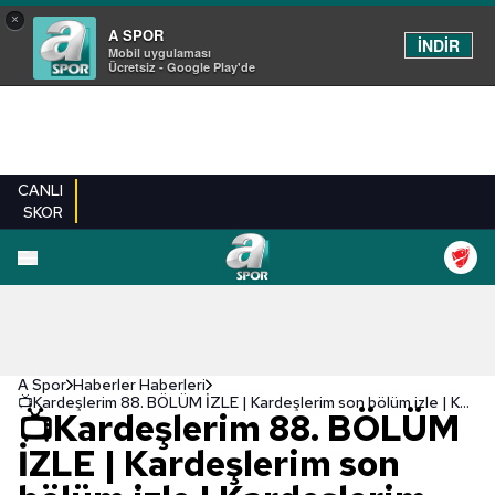
×
A SPOR
İNDİR
Mobil uygulaması
Ücretsiz - Google Play'de
CANLI
SKOR
A Spor
Haberler Haberleri
📺Kardeşlerim 88. BÖLÜM İZLE | Kardeşlerim son bölüm izle | Kardeşlerim ATV izle
📺Kardeşlerim 88. BÖLÜM
İZLE | Kardeşlerim son