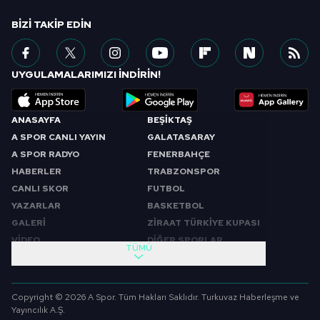
BIZI TAKIP EDIN
UYGULAMALARIMIZI İNDİRİN!
ANASAYFA
BEŞİKTAŞ
A SPOR CANLI YAYIN
GALATASARAY
A SPOR RADYO
FENERBAHÇE
HABERLER
TRABZONSPOR
CANLI SKOR
FUTBOL
YAZARLAR
BASKETBOL
GALERİ
ZİRAAT TÜRKİYE KUPASI
VİDEO
DİĞER SPORLAR
TÜMÜ
PROGRAMLAR
VIDEO
SABAH SPORU
FUTBOL
Copyright © 2026 A Spor. Tüm Hakları Saklıdır. Turkuvaz Haberleşme ve
SPOR GÜNDEMİ
BASKETBOL
Yayıncılık A.Ş.