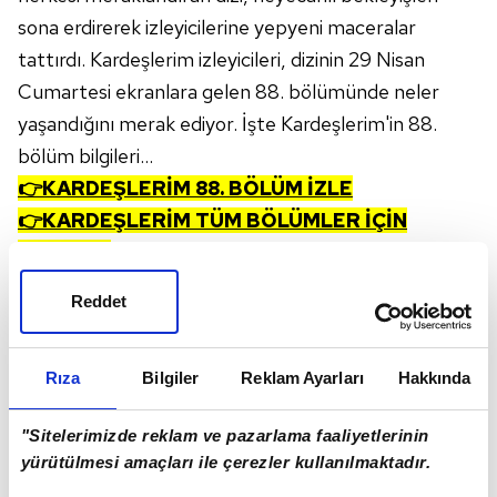
sona erdirerek izleyicilerine yepyeni maceralar
tattırdı. Kardeşlerim izleyicileri, dizinin 29 Nisan
Cumartesi ekranlara gelen 88. bölümünde neler
yaşandığını merak ediyor. İşte Kardeşlerim'in 88.
bölüm bilgileri...
👉KARDEŞLERİM 88. BÖLÜM İZLE
👉KARDEŞLERİM TÜM BÖLÜMLER İÇİN
TIKLAYIN
Reddet
Rıza
Bilgiler
Reklam Ayarları
Hakkında
"Sitelerimizde reklam ve pazarlama faaliyetlerinin
yürütülmesi amaçları ile çerezler kullanılmaktadır.