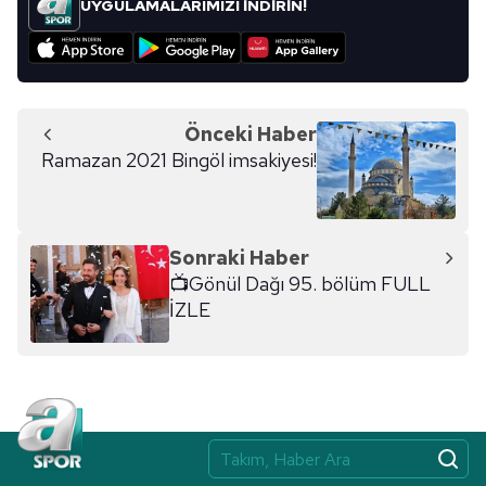
UYGULAMALARIMIZI İNDİRİN!
Önceki Haber
Ramazan 2021 Bingöl imsakiyesi!
Sonraki Haber
📺Gönül Dağı 95. bölüm FULL
İZLE